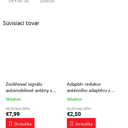
OPÝTAŤ SA
ZDIEĽAŤ
Súvisiaci tovar
Zosilňovač signálu
Adaptér redukce
automobilové antény s
anténního adaptéru z
koncovkou DIN
továrního konektoru
Skladom
Skladom
Priemerné
Priemerné
antény ISO / DIN
hodnotenie
hodnotenie
€6,50 bez DPH
€2,03 bez DPH
produktu
produktu
€7,99
€2,50
je
je
4,2
4,6
Do košíka
Do košíka
z
z