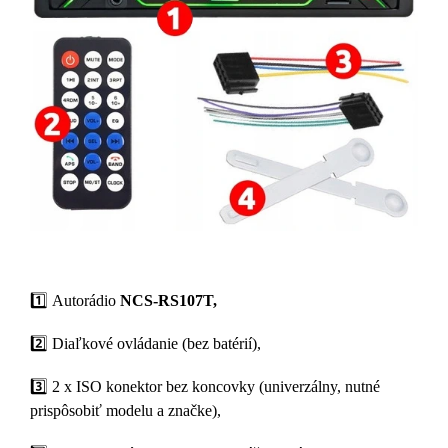
1️⃣ Autorádio
NCS-RS107T,
2️⃣ Diaľkové ovládanie (bez batérií),
3️⃣ 2 x ISO konektor bez koncovky (univerzálny, nutné
prispôsobiť modelu a značke),