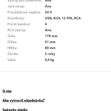
Výstup pro subwoofer
:
Áno
Jack vstup
:
Áno
Prevádzkové napätie
:
24 V
Konektory
:
USB, AUX, 12 PIN, RCA
Počet kanálov
:
4
RCA výstup
:
Áno
Šírka
:
178 mm
Dlžka
:
51 mm
Hľbka
:
80 mm
Záruka
:
2 roky
Vaha
:
0,4 kg
Z
á
p
ä
O nás
t
i
Ako vytvoriť objednávku?
e
Spôsoby platby