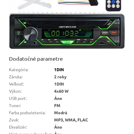
Dodatočné parametre
Kategória
:
1DIN
Záruka
:
2 roky
Veľkosť
:
1DIN
Výkon
:
4x60 W
USB port
:
Áno
Tuner
:
FM
Farba podsvietenia
:
Modrá
Zvuk
:
MP3, WMA, FLAC
Ekvalizér
:
Áno