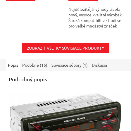
5
5
Nejdůležitější výhody: Zcela
hviezdičiek.
hviezdičiek.
nový, vysoce kvalitní výrobek
Široká kompatibilita - hodí se
pro velké množství značek
automobilů Intuitivní montáž
Umožňuje vám vyhnout se...
ZOBRAZIŤ VŠETKY SÚVISIACE PRODUKTY
Popis
Podobné (16)
Súvisiace súbory (1)
Diskusia
Podrobný popis