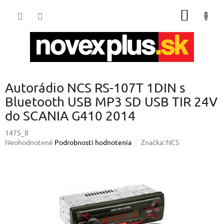
Prejsť
NÁKU
na
obsah
KOŠÍK
Autorádio NCS RS-107T 1DIN s
Bluetooth USB MP3 SD USB TIR 24V
do SCANIA G410 2014
1475_8
Priemerné
Neohodnotené
Podrobnosti hodnotenia
Značka:
NCS
hodnotenie
produktu
je
0,0
z
5
hviezdičiek.