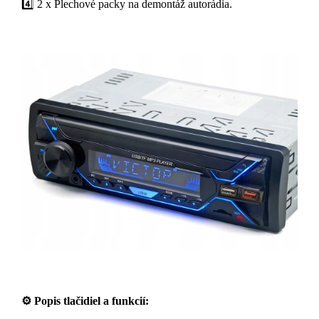
4️⃣ 2 x Plechové packy na demontáž autorádia.
⚙️
Popis tlačidiel a funkcií: