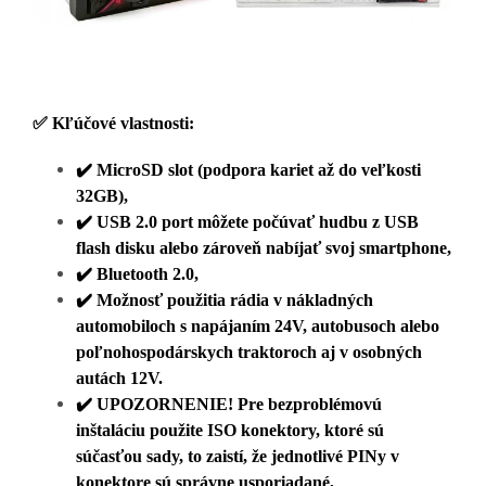
✅ Kľúčové vlastnosti:
✔️
MicroSD slot (podpora kariet až do veľkosti
32GB),
✔️
USB 2.0 port môžete počúvať hudbu z USB
flash disku alebo zároveň nabíjať svoj smartphone,
✔️
Bluetooth 2.0,
✔️
Možnosť použitia rádia v nákladných
automobiloch s napájaním 24V, autobusoch alebo
poľnohospodárskych traktoroch aj v osobných
autách 12V.
✔️
UPOZORNENIE! Pre bezproblémovú
inštaláciu použite ISO konektory, ktoré sú
súčasťou sady, to zaistí, že jednotlivé PINy v
konektore sú správne usporiadané,