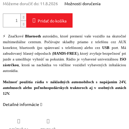
Môžeme doručiť do:
11.8.2026
Možnosti doručenia
Pridať do košíka
⚡ Značkové
Bluetooth
autorádio, ktoré premení vaše vozidlo na skutočné
multimediálne centrum. Počúvajte skladby priamo z telefónu cez AUX
konektor, bluetooth (po spárovaní s telefónom) alebo cez
USB
port. Má
zabudovaný hlasný odposluch (
HANDS-FREE
), ktorý zvyšuje bezpečnosť pri
jazde a umožňuje vyhnúť sa pokutám. Rádio je vybavené univerzálnou
ISO
zástrčkou
, ktorá sa nachádza vo väčšine vozidiel vybavených inštaláciou
autorádia.
Možnosť použitia rádia v nákladných automobiloch s napájaním 24V,
autobusoch alebo poľnohospodárskych traktoroch aj v osobných autách
12V.
Detailné informácie