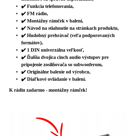
✔️
Funkcia telefonovania,
✔️
FM rádio,
✔️
Montážny rámček v balení,
✔️
Návod na stiahnutie na stránkach produktu,
✔️
Hudobný prehrávač (veľa podporovaných
formátov),
✔️
1 DIN univerzálna veľkosť,
✔️
Ďalšia dvojica cinch audio výstupov pre
pripojenie zosilňovača so subwooferom,
✔️
Originálne balenie od výrobcu,
✔️
Diaľkové ovládanie v balení.
K rádiu zadarmo - montážny rámček!