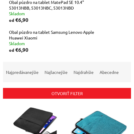
Obal púzdro na tablet MatePad SE 10.4"
53013NBB, 53013NBC, 53013NBD
Skladom
€6,90
od
Obal púzdro na tablet Samsung Lenovo Apple
Huawei Xiaomi
Skladom
€6,90
od
R
a
Najpredávanejšie
Najlacnejšie
Najdrahšie
Abecedne
d
e
n
OTVORIŤ FILTER
i
e
V
p
ý
r
p
o
i
d
s