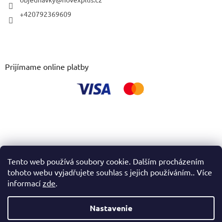
+420792369609
Prijímame online platby
Tento web používá soubory cookie. Dalším procházením
tohoto webu vyjadřujete souhlas s jejich používáním.. Více
informací
zde
.
Nastavenie
Vytvoril Shoptet