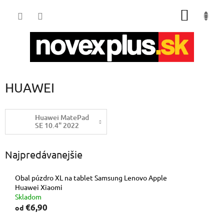
Prejsť
NÁKU
na
obsah
KOŠÍK
HUAWEI
Huawei MatePad
SE 10.4" 2022
Najpredávanejšie
Obal púzdro XL na tablet Samsung Lenovo Apple
Huawei Xiaomi
Skladom
€6,90
od