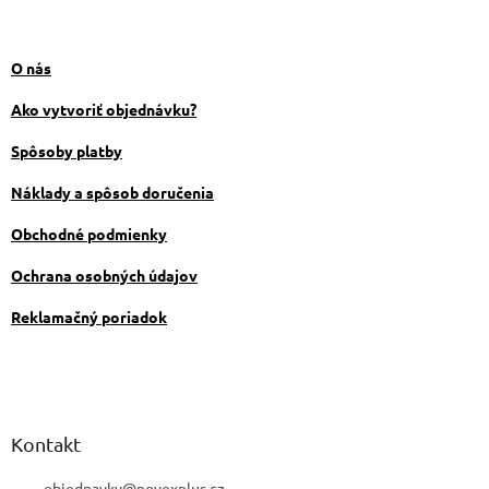
á
á
d
p
a
ä
O nás
c
t
i
i
Ako vytvoriť objednávku?
e
e
p
Spôsoby platby
r
v
Náklady a spôsob doručenia
k
y
Obchodné podmienky
v
ý
Ochrana osobných údajov
p
i
Reklamačný poriadok
s
u
Kontakt
objednavky
@
novexplus.cz