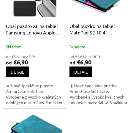
u
p
k
r
t
o
o
d
Obal púzdro XL na tablet
Obal púzdro na tablet
v
u
Samsung Lenovo Apple
MatePad SE 10.4"
k
Huawei Xiaomi
53013NBB, 53013NBC,
t
53013NBD
Skladom
Skladom
o
od €5,61 bez DPH
od €5,61 bez DPH
v
€6,90
€6,90
od
od
DETAIL
DETAIL
☀️ Nové špeciálne puzdro
☀️ Nové špeciálne puzdro
ArmorCase Soft Care.
ArmorCase Soft Care.
Vyrobené z vysoko kvalitných
Vyrobené z vysoko kvalitných
odolných materiálov. S mäkkou
odolných materiálov. S mäkkou
podšívkou vo vnútri, ktorá
podšívkou vo vnútri, ktorá
chráni tablet pred
chráni tablet pred
poškriabaním. Obal je...
poškriabaním. Obal je...