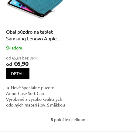
Obal púzdro na tablet
Samsung Lenovo Apple
Huawei Xiaomi
Skladom
Priemerné
hodnotenie
od €5,61 bez DPH
produktu
€6,90
od
je
5,0
DETAIL
z
5
☀️ Nové špeciálne puzdro
hviezdičiek.
ArmorCase Soft Care.
Vyrobené z vysoko kvalitných
odolných materiálov. S mäkkou
podšívkou vo vnútri, ktorá
chráni tablet pred
3
položiek celkom
O
poškriabaním. Obal je...
v
Z
l