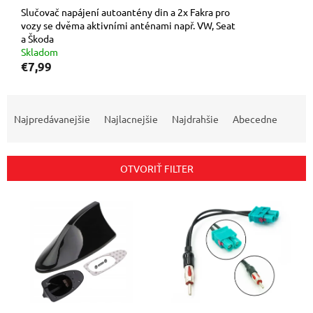
Slučovač napájení autoantény din a 2x Fakra pro
vozy se dvěma aktivními anténami např. VW, Seat
a Škoda
Skladom
€7,99
R
a
Najpredávanejšie
Najlacnejšie
Najdrahšie
Abecedne
d
e
n
OTVORIŤ FILTER
i
e
V
p
ý
r
p
o
i
d
s
u
p
k
r
t
o