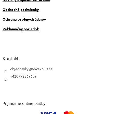
k
y
Obchodné podmienky
v
ý
Ochrana osobných údajov
p
i
Reklamačný poriadok
s
u
Kontakt
objednavky
@
novexplus.cz
+420792369609
Prijímame online platby