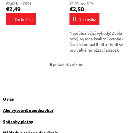
€2,02 bez DPH
€2,03 bez DPH
produktu
produktu
€2,49
€2,50
je
je
5,0
4,6
Do košíka
Do košíka
z
z
5
5
Nejdůležitější výhody: Zcela
hviezdičiek.
hviezdičiek.
nový, vysoce kvalitní výrobek
Široká kompatibilita - hodí se
pro velké množství značek
automobilů Intuitivní montáž
Umožňuje vám vyhnout se...
6
položiek celkom
O
v
Z
l
á
á
d
p
a
ä
O nás
c
t
i
i
Ako vytvoriť objednávku?
e
e
p
Spôsoby platby
r
v
Náklady a spôsob doručenia