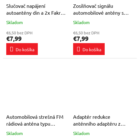
Slučovač napájení
Zosilňovač signálu
autoantény din a 2x Fakra
automobilové antény s
pro vozy se dvěma
koncovkou DIN
Skladom
Skladom
Priemerné
Priemerné
aktivními anténami např.
hodnotenie
hodnotenie
VW, Seat a Škoda
€6,50 bez DPH
€6,50 bez DPH
produktu
produktu
€7,99
€7,99
je
je
4,5
4,2
Do košíka
Do košíka
z
z
5
5
hviezdičiek.
hviezdičiek.
Automobilová strešná FM
Adaptér redukce
rádiová anténa typu
anténního adaptéru z
žraločia plutva
továrního konektoru
Skladom
Skladom
Priemerné
Priemerné
antény ISO / DIN
hodnotenie
hodnotenie