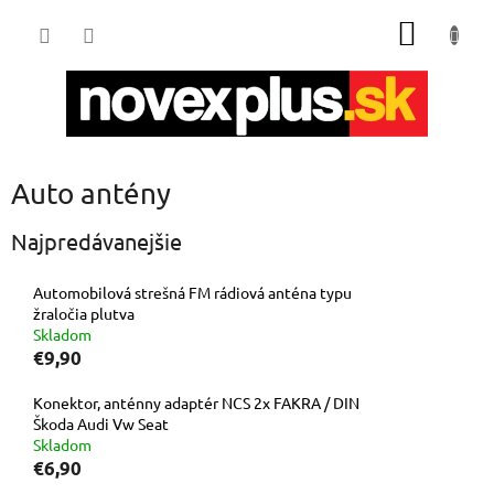
Prejsť
NÁKU
na
obsah
KOŠÍK
Auto antény
Najpredávanejšie
Automobilová strešná FM rádiová anténa typu
žraločia plutva
Skladom
€9,90
Konektor, anténny adaptér NCS 2x FAKRA / DIN
Škoda Audi Vw Seat
Skladom
€6,90