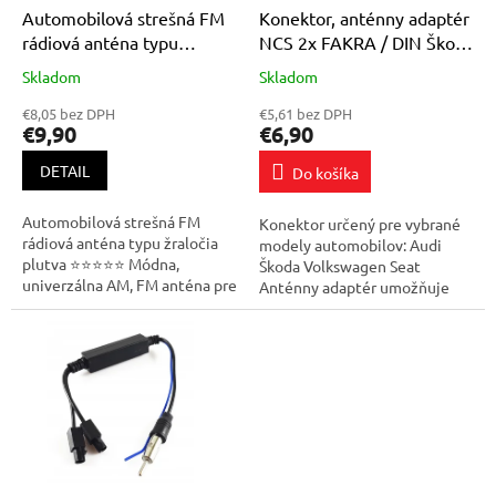
o
d
Automobilová strešná FM
Konektor, anténny adaptér
v
u
rádiová anténa typu
NCS 2x FAKRA / DIN Škoda
k
žraločia plutva
Audi Vw Seat
Skladom
Skladom
Priemerné
Priemerné
t
hodnotenie
hodnotenie
o
€8,05 bez DPH
€5,61 bez DPH
produktu
produktu
€9,90
€6,90
v
je
je
4,2
5,0
DETAIL
Do košíka
z
z
5
5
Automobilová strešná FM
Konektor určený pre vybrané
hviezdičiek.
hviezdičiek.
rádiová anténa typu žraločia
modely automobilov: Audi
plutva ⭐⭐⭐⭐⭐ Módna,
Škoda Volkswagen Seat
univerzálna AM, FM anténa pre
Anténny adaptér umožňuje
autorádiá - ľudovo nazývaná
pripojiť továrenskú anténnu
žraločia plutva. Umožní vám
inštaláciu FAKRA k rádiu s DIN
jednoduchým...
zásuvkou....