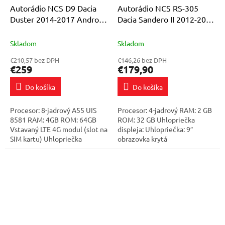
Autorádio NCS D9 Dacia
Autorádio NCS RS-305
Duster 2014-2017 Android
Dacia Sandero II 2012-2020
Navigácia 4GB LTE
Android Navigácia
Skladom
Skladom
€210,57 bez DPH
€146,26 bez DPH
€259
€179,90
Do košíka
Do košíka
Procesor: 8-jadrový A55 UIS
Procesor: 4-jadrový RAM: 2 GB
8581 RAM: 4GB ROM: 64GB
ROM: 32 GB Uhlopriečka
Vstavaný LTE 4G modul (slot na
displeja: Uhlopriečka: 9″
SIM kartu) Uhlopriečka
obrazovka krytá
displeja: 9" obrazovka pokrytá
vysokokvalitným tvrdeným
vysokokvalitným tvrdeným
sklom! Rozlíšenie obrazovky:
sklom...
2,5 mm: QLED 1024×600...