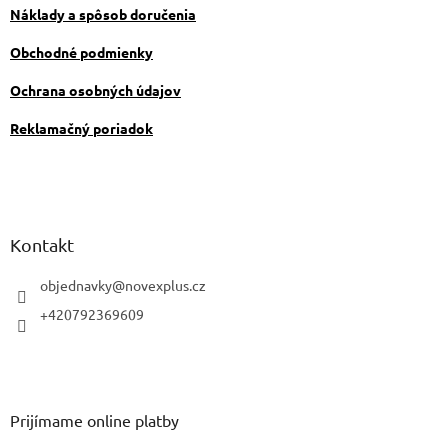
v
Náklady a spôsob doručenia
k
y
Obchodné podmienky
v
ý
Ochrana osobných údajov
p
i
Reklamačný poriadok
s
u
Kontakt
objednavky
@
novexplus.cz
+420792369609
Prijímame online platby