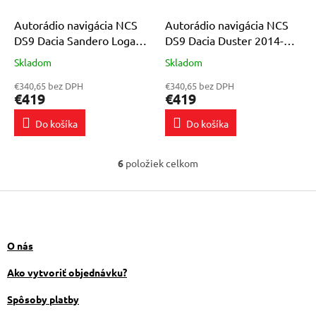
Autorádio navigácia NCS
Autorádio navigácia NCS
DS9 Dacia Sandero Logan
DS9 Dacia Duster 2014-
2012-2020 Android 8GB
2017 Android 8GB LTE 9″
Skladom
Skladom
Priemerné
Priemerné
LTE 9″
hodnotenie
hodnotenie
€340,65 bez DPH
€340,65 bez DPH
produktu
produktu
€419
€419
je
je
5,0
5,0
Do košíka
Do košíka
z
z
5
5
hviezdičiek.
hviezdičiek.
6
položiek celkom
O
v
Z
l
á
á
d
p
a
ä
O nás
c
t
i
i
Ako vytvoriť objednávku?
e
e
p
Spôsoby platby
r