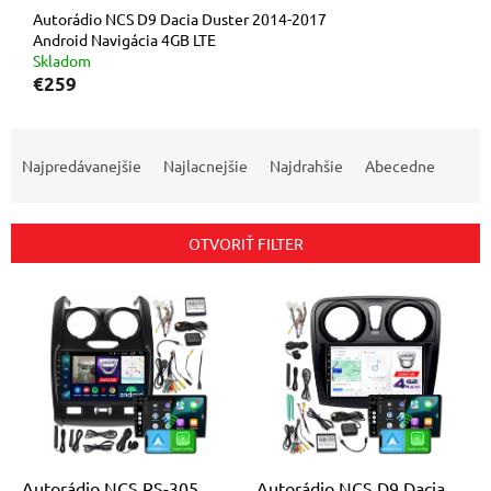
Autorádio NCS D9 Dacia Duster 2014-2017
Android Navigácia 4GB LTE
Skladom
€259
R
a
Najpredávanejšie
Najlacnejšie
Najdrahšie
Abecedne
d
e
n
OTVORIŤ FILTER
i
e
V
p
ý
r
p
o
i
d
s
u
p
k
r
t
o
o
d
Autorádio NCS RS-305
Autorádio NCS D9 Dacia