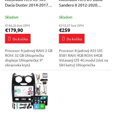
v
u
Dacia Duster 2014-2017
Sandero II 2012-2020
k
Android Navigácia
Android Navigácia 4GB LTE
t
Skladom
Skladom
o
€146,26 bez DPH
€210,57 bez DPH
v
€179,90
€259
Do košíka
Do košíka
Procesor: 4-jadrový RAM: 2 GB
Procesor: 8-jadrový A55 UIS
ROM: 32 GB Uhlopriečka
8581 RAM: 4GB ROM: 64GB
displeja: Uhlopriečka: 9″
Vstavaný LTE 4G modul (slot na
obrazovka krytá
SIM kartu) Uhlopriečka
vysokokvalitným tvrdeným
displeja: 9" obrazovka pokrytá
sklom! Rozlíšenie obrazovky:
vysokokvalitným tvrdeným
2,5 mm: QLED 1024×600...
sklom...