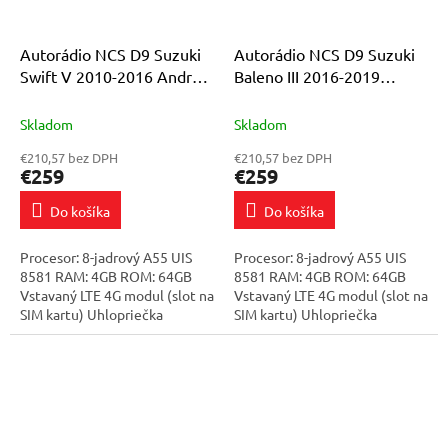
Autorádio NCS D9 Suzuki
Autorádio NCS D9 Suzuki
Swift V 2010-2016 Android
Baleno III 2016-2019
Navigácia 4GB LTE
Android Navigácia 4GB LTE
Skladom
Skladom
€210,57 bez DPH
€210,57 bez DPH
€259
€259
Do košíka
Do košíka
Procesor: 8-jadrový A55 UIS
Procesor: 8-jadrový A55 UIS
8581 RAM: 4GB ROM: 64GB
8581 RAM: 4GB ROM: 64GB
Vstavaný LTE 4G modul (slot na
Vstavaný LTE 4G modul (slot na
SIM kartu) Uhlopriečka
SIM kartu) Uhlopriečka
displeja: 9" obrazovka pokrytá
displeja: 9" obrazovka pokrytá
vysokokvalitným tvrdeným
vysokokvalitným tvrdeným
sklom...
sklom...