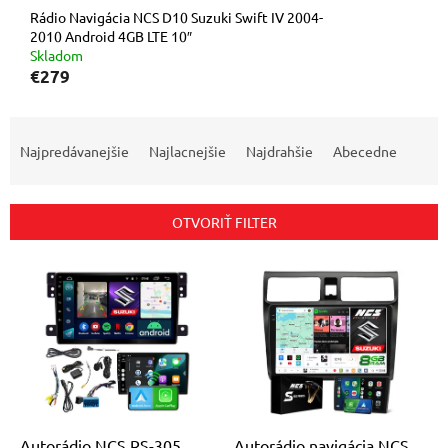
Rádio Navigácia NCS D10 Suzuki Swift IV 2004-
2010 Android 4GB LTE 10″
Skladom
€279
R
a
Najpredávanejšie
Najlacnejšie
Najdrahšie
Abecedne
d
e
n
OTVORIŤ FILTER
i
e
V
p
ý
r
p
o
i
d
s
u
p
k
r
t
o
o
d
Autorádio NCS RS-305
Autorádio navigácia NCS