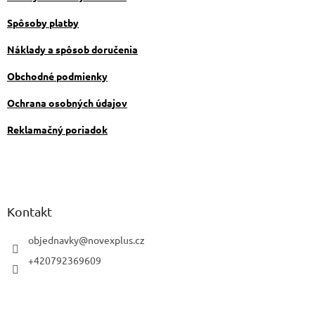
e
p
Spôsoby platby
r
v
Náklady a spôsob doručenia
k
y
Obchodné podmienky
v
ý
Ochrana osobných údajov
p
i
Reklamačný poriadok
s
u
Kontakt
objednavky
@
novexplus.cz
+420792369609