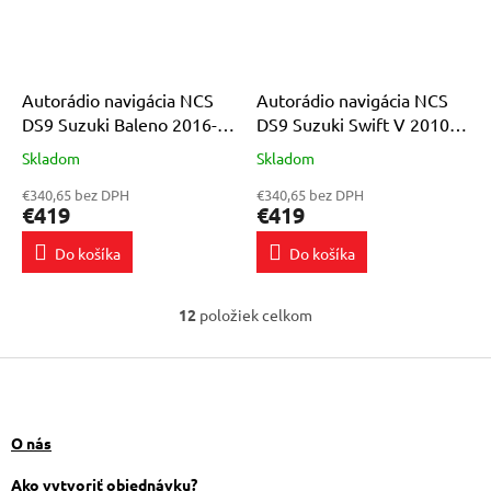
Autorádio navigácia NCS
Autorádio navigácia NCS
DS9 Suzuki Baleno 2016-
DS9 Suzuki Swift V 2010-
2019 Android 8GB LTE 9″
2016 Android 8GB LTE 9″
Skladom
Skladom
Priemerné
Priemerné
hodnotenie
hodnotenie
€340,65 bez DPH
€340,65 bez DPH
produktu
produktu
€419
€419
je
je
5,0
5,0
Do košíka
Do košíka
z
z
5
5
hviezdičiek.
hviezdičiek.
12
položiek celkom
O
v
Z
l
á
á
d
p
a
ä
O nás
c
t
i
i
Ako vytvoriť objednávku?
e