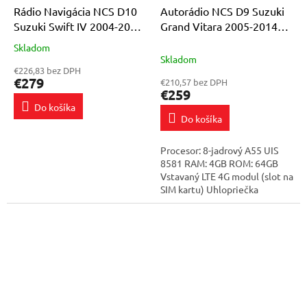
Rádio Navigácia NCS D10
Autorádio NCS D9 Suzuki
Suzuki Swift IV 2004-2010
Grand Vitara 2005-2014
Android 4GB LTE 10″
Android Navigácia 4GB LTE
Skladom
Priemerné
Skladom
hodnotenie
€226,83 bez DPH
produktu
€279
€210,57 bez DPH
je
€259
5,0
Do košíka
z
Do košíka
5
hviezdičiek.
Procesor: 8-jadrový A55 UIS
8581 RAM: 4GB ROM: 64GB
Vstavaný LTE 4G modul (slot na
SIM kartu) Uhlopriečka
displeja: 9" obrazovka pokrytá
vysokokvalitným tvrdeným
sklom...