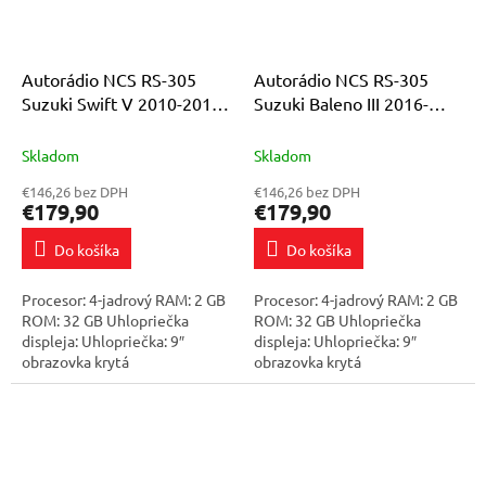
Autorádio NCS RS-305
Autorádio NCS RS-305
Suzuki Swift V 2010-2016
Suzuki Baleno III 2016-
Android Navigácia
2019 Android Navigácia
Skladom
Skladom
€146,26 bez DPH
€146,26 bez DPH
€179,90
€179,90
Do košíka
Do košíka
Procesor: 4-jadrový RAM: 2 GB
Procesor: 4-jadrový RAM: 2 GB
ROM: 32 GB Uhlopriečka
ROM: 32 GB Uhlopriečka
displeja: Uhlopriečka: 9″
displeja: Uhlopriečka: 9″
obrazovka krytá
obrazovka krytá
vysokokvalitným tvrdeným
vysokokvalitným tvrdeným
sklom! Rozlíšenie obrazovky:
sklom! Rozlíšenie obrazovky:
2,5 mm: QLED 1024×600...
2,5 mm: QLED 1024×600...