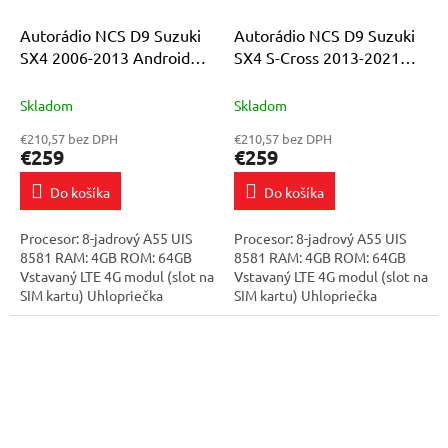
Autorádio NCS D9 Suzuki
Autorádio NCS D9 Suzuki
SX4 2006-2013 Android
SX4 S-Cross 2013-2021
Navigácia 4GB LTE
Android Navigácia 4GB LTE
Skladom
Skladom
€210,57 bez DPH
€210,57 bez DPH
€259
€259
Do košíka
Do košíka
Procesor: 8-jadrový A55 UIS
Procesor: 8-jadrový A55 UIS
8581 RAM: 4GB ROM: 64GB
8581 RAM: 4GB ROM: 64GB
Vstavaný LTE 4G modul (slot na
Vstavaný LTE 4G modul (slot na
SIM kartu) Uhlopriečka
SIM kartu) Uhlopriečka
displeja: 9" obrazovka pokrytá
displeja: 9" obrazovka pokrytá
vysokokvalitným tvrdeným
vysokokvalitným tvrdeným
sklom...
sklom...