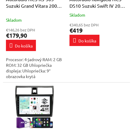
v
u
Suzuki Grand Vitara 2005-
DS10 Suzuki Swift IV 2004-
k
2014 Android Navigácia
2010 Android 8GB LTE 10″
Skladom
Priemerné
t
Skladom
hodnotenie
o
€340,65 bez DPH
produktu
€419
€146,26 bez DPH
v
je
€179,90
5,0
Do košíka
z
Do košíka
5
hviezdičiek.
Procesor: 4-jadrový RAM: 2 GB
ROM: 32 GB Uhlopriečka
displeja: Uhlopriečka: 9″
obrazovka krytá
vysokokvalitným tvrdeným
sklom! Rozlíšenie obrazovky:
2,5 mm: QLED 1024×600...