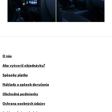
Z
á
p
ä
O nás
t
i
Ako vytvoriť objednávku?
e
Spôsoby platby
Náklady a spôsob doručenia
Obchodné podmienky
Ochrana osobných údajov