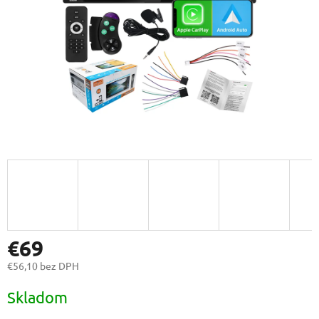
€69
€56,10 bez DPH
Jednotková
Skladom
cena: