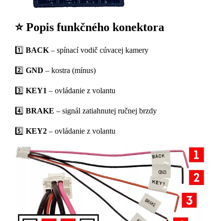
⭐ Popis funkčného konektora
1️⃣
BACK
– spínací vodič cúvacej kamery
2️⃣
GND
– kostra (mínus)
3️⃣
KEY1
– ovládanie z volantu
4️⃣
BRAKE
– signál zatiahnutej ručnej brzdy
5️⃣
KEY2
– ovládanie z volantu