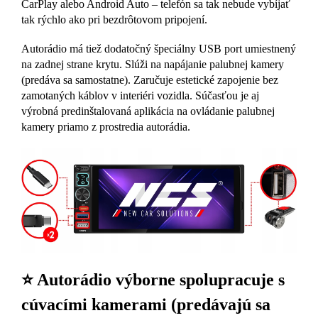
CarPlay alebo Android Auto – telefón sa tak nebude vybíjať
tak rýchlo ako pri bezdrôtovom pripojení.
Autorádio má tiež dodatočný špeciálny USB port umiestnený
na zadnej strane krytu. Slúži na napájanie palubnej kamery
(predáva sa samostatne). Zaručuje estetické zapojenie bez
zamotaných káblov v interiéri vozidla. Súčasťou je aj
výrobná predinštalovaná aplikácia na ovládanie palubnej
kamery priamo z prostredia autorádia.
⭐ Autorádio výborne spolupracuje s
cúvacími kamerami (predávajú sa