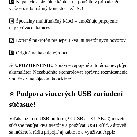
5️⃣ Napájacie a signálne káble – na použitie v prípade, že
vaše vozidlo má iný konektor než ISO
6️⃣ Špeciálny multifunkčný kábel – umožňuje pripojenie
napr. cúvacej kamery
7️⃣ Externý mikrofón pre lepšiu kvalitu telefónnych hovorov
8️⃣ Originálne balenie výrobcu
⚠️
UPOZORNENIE:
Správne zapojené autorádio nevybíja
akumulátor. Nezabudnite skontrolovať správne rozmiestnenie
vodičov v napájacom konektore!
⭐ Podpora viacerých USB zariadení
súčasne!
Vďaka až trom USB portom (2× USB a 1× USB-C) môžete
súčasne nabíjať dva telefóny a používať USB kľúč. Zároveň
sa môžete k rádiu pripojiť aj káblovo a využívať Apple