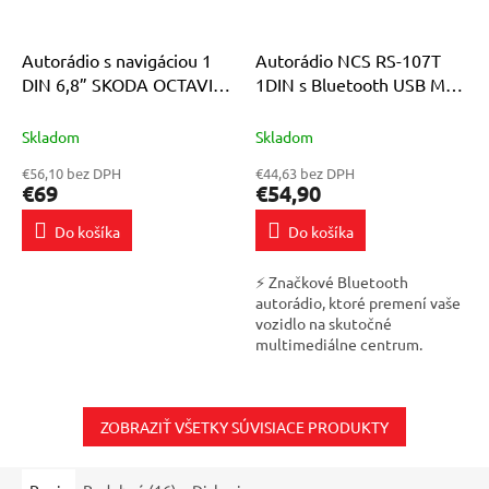
Autorádio s navigáciou 1
Autorádio NCS RS-107T
DIN 6,8” SKODA OCTAVIA
1DIN s Bluetooth USB MP3
1 I 1996 - 2010
SD USB TIR 24V do VOLVO
BLUETOOTH
FH 4XT 2010
Skladom
Skladom
€56,10 bez DPH
€44,63 bez DPH
€69
€54,90
Do košíka
Do košíka
⚡ Značkové Bluetooth
autorádio, ktoré premení vaše
vozidlo na skutočné
multimediálne centrum.
Počúvajte skladby priamo z
telefónu cez AUX konektor,
bluetooth (po spárovaní s...
ZOBRAZIŤ VŠETKY SÚVISIACE PRODUKTY