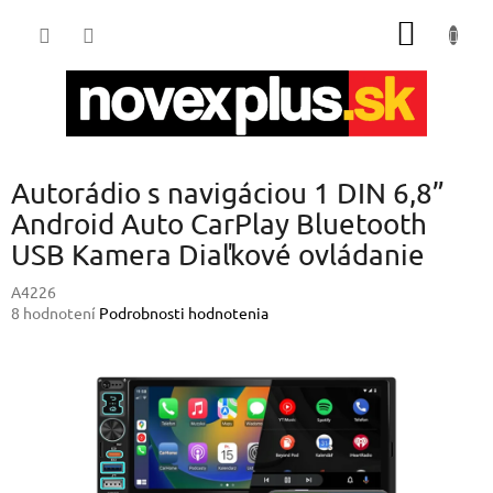
Prejsť
NÁKU
na
obsah
KOŠÍK
B
Autorádio s navigáciou 1 DIN 6,8”
o
č
Android Auto CarPlay Bluetooth
n
USB Kamera Diaľkové ovládanie
ý
p
A4226
a
Priemerné
8 hodnotení
Podrobnosti hodnotenia
hodnotenie
n
produktu
e
je
l
4,6
z
5
hviezdičiek.