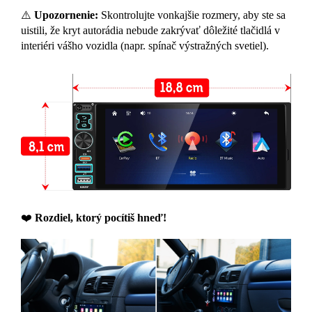
⚠️
Upozornenie:
Skontrolujte vonkajšie rozmery, aby ste sa
uistili, že kryt autorádia nebude zakrývať dôležité tlačidlá v
interiéri vášho vozidla (napr. spínač výstražných svetiel).
❤️‍
Rozdiel, ktorý pocítiš hneď!