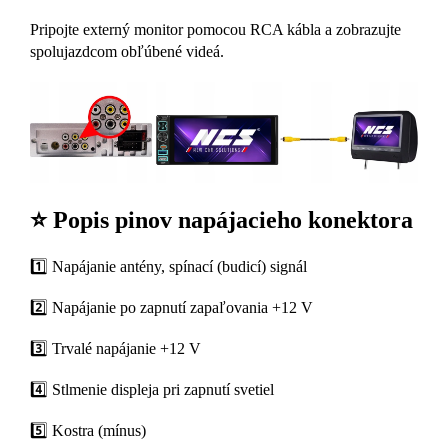
Pripojte externý monitor pomocou RCA kábla a zobrazujte
spolujazdcom obľúbené videá.
⭐ Popis pinov napájacieho konektora
1️⃣ Napájanie antény, spínací (budicí) signál
2️⃣ Napájanie po zapnutí zapaľovania +12 V
3️⃣ Trvalé napájanie +12 V
4️⃣ Stlmenie displeja pri zapnutí svetiel
5️⃣ Kostra (mínus)