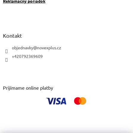
Reklamačný poriadok
Kontakt
objednavky
@
novexplus.cz
+420792369609
Prijímame online platby