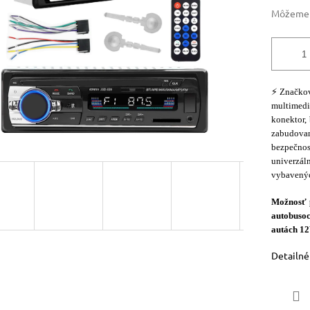
Môžeme d
⚡ Značko
multimedi
konektor,
zabudov
bezpečnos
univerzá
vybavenýc
Možnosť p
autobuso
autách 12
Detailné