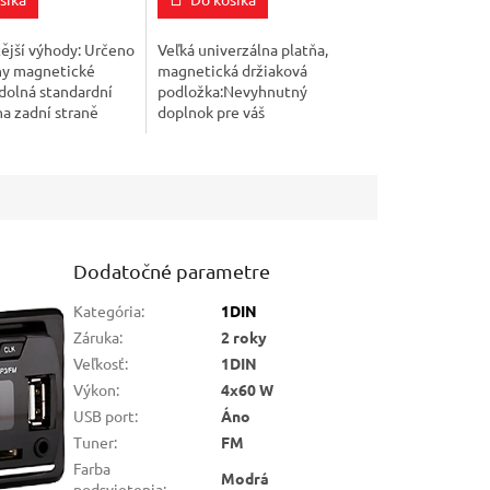
z
5
k.
hviezdičiek.
ější výhody: Určeno
Veľká univerzálna platňa,
ny magnetické
magnetická držiaková
dolná standardní
podložka:Nevyhnutný
a zadní straně
doplnok pre váš
30mm Odznak
úchop!Kvalitná univerzálna
ztlušťuje, má
platňa na magnetické držiaky
mm Poskytuje...
s nálepkou venovanou
všetkým...
Dodatočné parametre
Kategória
:
1DIN
Záruka
:
2 roky
Veľkosť
:
1DIN
Výkon
:
4x60 W
USB port
:
Áno
Tuner
:
FM
Farba
Modrá
podsvietenia
: