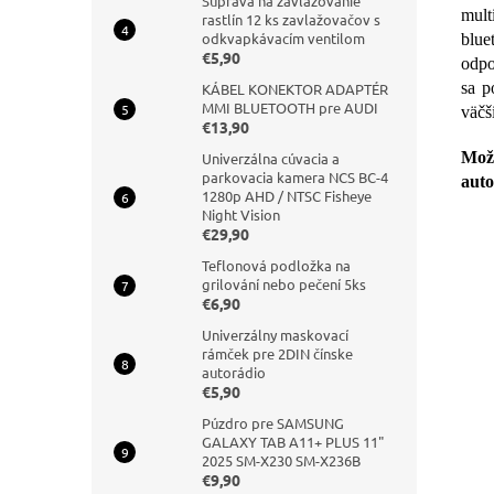
Súprava na zavlažovanie
mult
rastlín 12 ks zavlažovačov s
odkvapkávacím ventilom
blue
€5,90
odpo
sa p
KÁBEL KONEKTOR ADAPTÉR
MMI BLUETOOTH pre AUDI
väčš
€13,90
Mož
Univerzálna cúvacia a
parkovacia kamera NCS BC-4
auto
1280p AHD / NTSC Fisheye
Night Vision
€29,90
Teflonová podložka na
grilování nebo pečení 5ks
€6,90
Univerzálny maskovací
rámček pre 2DIN čínske
autorádio
€5,90
Púzdro pre SAMSUNG
GALAXY TAB A11+ PLUS 11"
2025 SM-X230 SM-X236B
€9,90