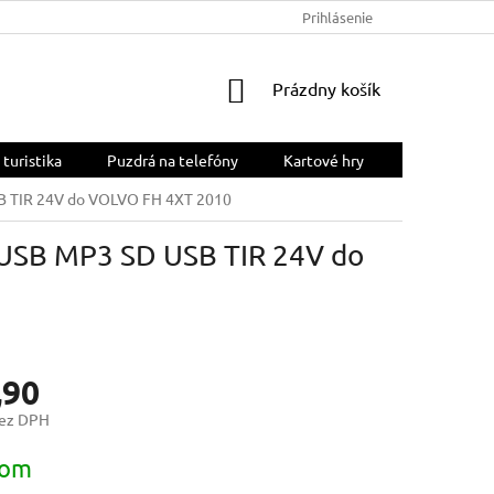
OBCHODNÉ PODMIENKY
PODMIENKY OCHRANY OSOBNÝCH ÚDA
Prihlásenie
NÁKUPNÝ
Prázdny košík
KOŠÍK
 turistika
Puzdrá na telefóny
Kartové hry
SB TIR 24V do VOLVO FH 4XT 2010
 USB MP3 SD USB TIR 24V do
,90
bez DPH
ová
dom