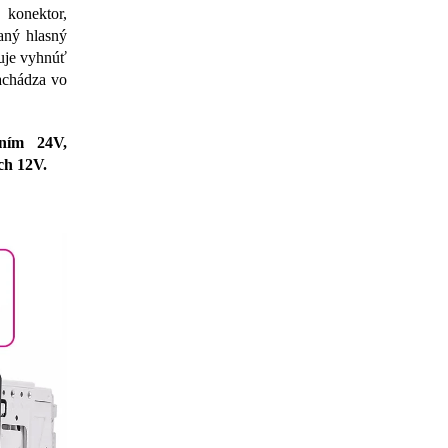
 konektor,
ný hlasný
ňuje vyhnúť
nachádza vo
aním 24V,
ch 12V.