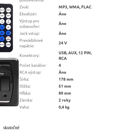
Zvuk
:
MP3, WMA, FLAC
Ekvalizér
:
Áno
Výstup pro
Áno
subwoofer
:
Jack vstup
:
Áno
Prevádzkové
24 V
napätie
:
USB, AUX, 12 PIN,
Konektory
:
RCA
Počet kanálov
:
4
RCA výstup
:
Áno
Šírka
:
178 mm
Dlžka
:
51 mm
Hľbka
:
80 mm
Záruka
:
2 roky
Vaha
:
0,4 kg
 skutočné