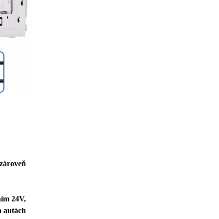
 zároveň
ním 24V,
h autách