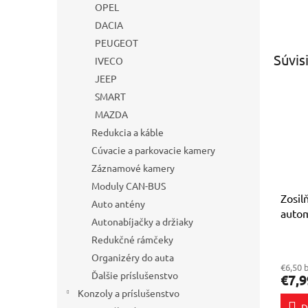
OPEL
DACIA
PEUGEOT
Súvis
IVECO
JEEP
SMART
MAZDA
Redukcia a káble
Cúvacie a parkovacie kamery
Záznamové kamery
Moduly CAN-BUS
Zosil
Auto antény
autom
Autonabíjačky a držiaky
konc
Redukčné rámčeky
Priem
hodno
Organizéry do auta
€6,50 
produ
Ďalšie príslušenstvo
€7,9
je
Konzoly a príslušenstvo
4,2
D