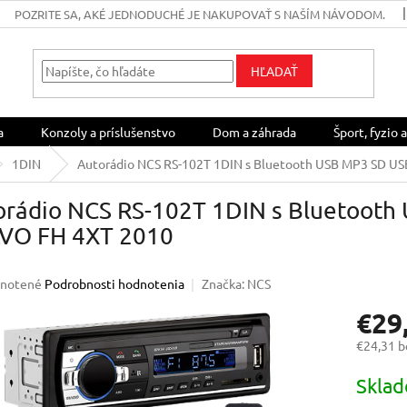
POZRITE SA, AKÉ JEDNODUCHÉ JE NAKUPOVAŤ S NAŠÍM NÁVODOM.
HĽADAŤ
a
Konzoly a príslušenstvo
Dom a záhrada
Šport, fyzio a
1DIN
Autorádio NCS RS-102T 1DIN s Bluetooth USB MP3 SD U
orádio NCS RS-102T 1DIN s Bluetooth
VO FH 4XT 2010
rné
notené
Podrobnosti hodnotenia
Značka:
NCS
enie
€29
u
€24,31 
Jednotk
Skla
cena:
iek.