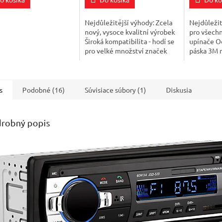
z
z
5
5
ičiek.
hviezdičiek.
hviezdičie
Nejdůležitější výhody: Zcela
Nejdůležit
nový, vysoce kvalitní výrobek
pro všech
Široká kompatibilita - hodí se
upínače O
pro velké množství značek
páska 3M n
automobilů Intuitivní montáž
Průměr: 
Umožňuje vám vyhnout se...
telefon ne
pouze 0,3 
s
Podobné (16)
Súvisiace súbory (1)
Diskusia
robný popis