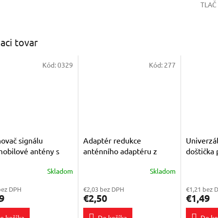
TLAČ
iaci tovar
Kód:
0329
Kód:
277
ňovač signálu
Adaptér redukce
Univerzá
obilové antény s
anténního adaptéru z
doštička 
ovkou DIN
továrního konektoru
magnetic
Skladom
Skladom
erné
Priemerné
antény ISO / DIN
Priemerné
tenie
hodnotenie
hodnoteni
bez DPH
€2,03 bez DPH
€1,21 bez 
ktu
produktu
produktu
9
€2,50
€1,49
je
je
4,6
5,0
o košíka
Do košíka
Do ko