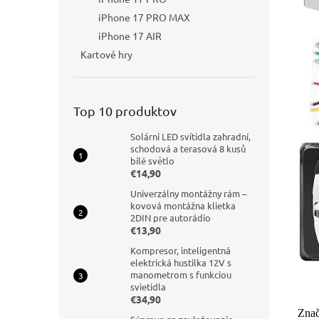
iPhone 17 PRO MAX
iPhone 17 AIR
Kartové hry
Top 10 produktov
Solární LED svítidla zahradní,
schodová a terasová 8 kusů
bílé světlo
€14,90
Univerzálny montážny rám –
kovová montážna klietka
2DIN pre autorádio
€13,90
Kompresor, inteligentná
elektrická hustilka 12V s
manometrom s funkciou
svietidla
€34,90
Zna