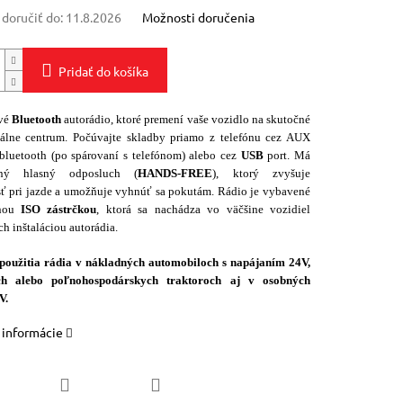
oručiť do:
11.8.2026
Možnosti doručenia
Pridať do košíka
vé
Bluetooth
autorádio, ktoré premení vaše vozidlo na skutočné
álne centrum. Počúvajte skladby priamo z telefónu cez AUX
 bluetooth (po spárovaní s telefónom) alebo cez
USB
port. Má
aný hlasný odposluch (
HANDS-FREE
), ktorý zvyšuje
ť pri jazde a umožňuje vyhnúť sa pokutám. Rádio je vybavené
lnou
ISO zástrčkou
, ktorá sa nachádza vo väčšine vozidiel
h inštaláciou autorádia.
oužitia rádia v nákladných automobiloch s napájaním 24V,
ch alebo poľnohospodárskych traktoroch aj v osobných
V.
 informácie