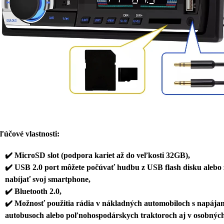
účové vlastnosti:
✔️
MicroSD slot (podpora kariet až do veľkosti 32GB),
✔️
USB 2.0 port môžete počúvať hudbu z USB flash disku alebo
nabíjať svoj smartphone,
✔️
Bluetooth 2.0,
✔️
Možnosť použitia rádia v nákladných automobiloch s napája
autobusoch alebo poľnohospodárskych traktoroch aj v osobnýc