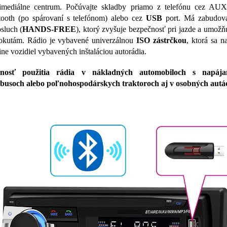
imediálne centrum. Počúvajte skladby priamo z telefónu cez AUX
tooth (po spárovaní s telefónom) alebo cez
USB
port. Má zabudova
sluch (
HANDS-FREE
), ktorý zvyšuje bezpečnosť pri jazde a umož
okutám. Rádio je vybavené univerzálnou
ISO zástrčkou
, ktorá sa 
ine vozidiel vybavených inštaláciou autorádia.
nosť použitia rádia v nákladných automobiloch s napáj
busoch alebo poľnohospodárskych traktoroch aj v osobných autá