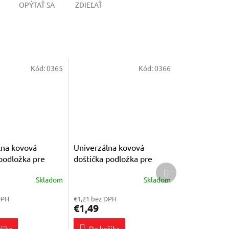
OPÝTAŤ SA
ZDIEĽAŤ
Kód:
0365
Kód:
0366
lna kovová
Univerzálna kovová
podložka pre
doštička podložka pre
Ďalší
ký držiak
magnetický držiak
produkt
Skladom
Skladom
Priemerné
e
hodnotenie
DPH
€1,21 bez DPH
produktu
€1,49
je
4,5
šíka
Do košíka