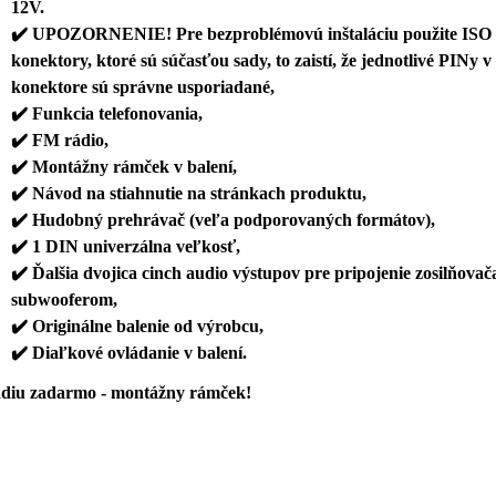
12V.
✔️
UPOZORNENIE! Pre bezproblémovú inštaláciu použite ISO
konektory, ktoré sú súčasťou sady, to zaistí, že jednotlivé PINy v
konektore sú správne usporiadané,
✔️
Funkcia telefonovania,
✔️
FM rádio,
✔️
Montážny rámček v balení,
✔️
Návod na stiahnutie na stránkach produktu,
✔️
Hudobný prehrávač (veľa podporovaných formátov),
✔️
1 DIN univerzálna veľkosť,
✔️
Ďalšia dvojica cinch audio výstupov pre pripojenie zosilňovač
subwooferom,
✔️
Originálne balenie od výrobcu,
✔️
Diaľkové ovládanie v balení.
ádiu zadarmo - montážny rámček!