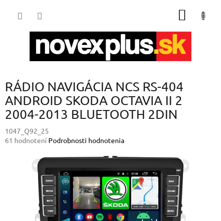
Prejsť
NÁKU
na
obsah
KOŠÍK
RÁDIO NAVIGÁCIA NCS RS-404
ANDROID SKODA OCTAVIA II 2
2004-2013 BLUETOOTH 2DIN
1047_Q92_25
Priemerné
61 hodnotení
Podrobnosti hodnotenia
hodnotenie
produktu
je
4,2
z
5
hviezdičiek.