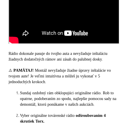
Rádio dokonale pasuje do tvojho auta a nevyžaduje inštaláciu
žiadnych dodatočných rámov ani zásah do palubnej dosky.
⚠️
PAMÄTAJ!
Montáž nevyžaduje žiadne úpravy inštalácie vo
tvojom aute! Je veľmi intuitívna a môžeš ju vykonať v 5
jednoduchých krokoch.
Sundaj ozdobný rám obklopujúci originálne rádio. Rob to
opatrne, podoberaním zo spodu, najlepšie pomocou sady na
demontáž, ktorú ponúkame v našich aukciách.
Vyber originálne továrenské rádio
odšroubovaním 4
skrutiek Torx.