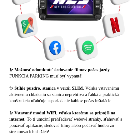
✨ Možnosť odomknúť sledovanie filmov počas jazdy.
FUNKCIA PARKING musí byť vypnutá!
✨ Štíhle puzdro, stanica v verzii SLIM.
Vďaka vstavanému
aktívnemu chladeniu sa stanica neprehříva a ľahká a praktická
konštrukcia uľahčuje usporiadanie káblov počas inštalácie.
✨ Vstavaný modul WiFi, vďaka ktorému sa pripojíš na
internet.
To ti umožní prehľadávať webové stránky, sťahovať a
používať aplikácie, sledovať filmy alebo počúvať hudbu zo
streamovacích služieb!