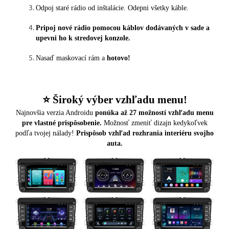
Odpoj staré rádio od inštalácie. Odepni všetky káble.
Pripoj nové rádio pomocou káblov dodávaných v sade a
upevni ho k stredovej konzole.
Nasaď maskovací rám a
hotovo!
⭐️ Široký výber vzhľadu menu!
Najnovšia verzia Androidu
ponúka až 27 možností vzhľadu menu
pre vlastné prispôsobenie.
Možnosť zmeniť dizajn kedykoľvek
podľa tvojej nálady!
Prispôsob vzhľad rozhrania interiéru svojho
auta.