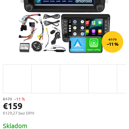
€179
–11 %
€179
–11 %
€159
€129,27 bez DPH
Jednotková
Skladom
cena: