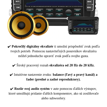
✔️
Pokročilý digitálny ekvalizér
ti umožní prispôsobiť zvuk podľa
tvojich potrieb. Pomocou nastaviteľných posuvníkov ekvalizéra
môžeš jednoducho upraviť zvuk podľa svojho gusta.
✔️ Široký pracovný rozsah
ekvalizéra od 20 Hz do 20 kHz.
✔️ Intuitívne nastavenie zvuku:
balance (ľavý a pravý kanál) a
fader (predné a zadné reproduktory).
✔️
Rozšír svoj audio systém
v aute pomocou ďalších výstupov,
ktoré umožňujú pridanie ďalších komponentov, ako sú zosilňovače
alebo subwoofery.