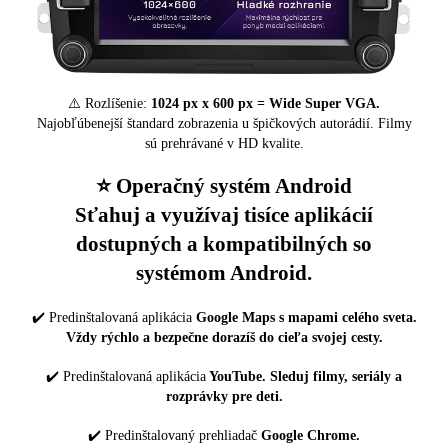
⚠️ Rozlíšenie:
1024 px x 600 px = Wide Super VGA.
Najobľúbenejší štandard zobrazenia u špičkových autorádií. Filmy
sú prehrávané v HD kvalite.
⭐️ Operačný systém Android
Sťahuj a využívaj tisíce aplikácií
dostupných a kompatibilných so
systémom Android.
✔️ Predinštalovaná aplikácia
Google Maps s mapami celého sveta.
Vždy rýchlo a bezpečne dorazíš do cieľa svojej cesty.
✔️ Predinštalovaná aplikácia
YouTube. Sleduj filmy, seriály a
rozprávky pre deti.
✔️ Predinštalovaný prehliadač
Google Chrome.