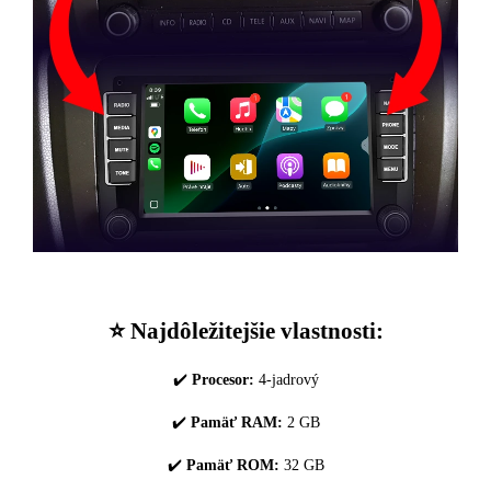
⭐️ Najdôležitejšie vlastnosti:
✔️
Procesor:
4-jadrový
✔️
Pamäť RAM:
2 GB
✔️
Pamäť ROM:
32 GB