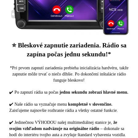
⭐️ Bleskové zapnutie zariadenia. Rádio sa
zapína počas jednu sekundu!*
*Pri prvom zapnutí zariadenia prebieha inicializácia hardvéru, takže
zapnutie môže trvať o niečo dlhšie. Po dokončení inštalácie rádio
funguje bleskovo!
✔️ Po zapnutí rádia sa počas
jednu sekundu zobrazí hlavné menu.
✔️ Naše rádio sa vyznačuje menu
kompletně v slovenčine.
Zaisťujeme najnovšie rozhranie rádia a všetky ostatné funkcie.
✔️ Jedinečnou VÝHODOU našej multimediálnej stanice je,
že
svojím vzhľadom nadväzuje na originálne rádio
– dokonale sa
hodí do interiéru tvojho auta a zvyšuje štandard vybavenia vozidla.