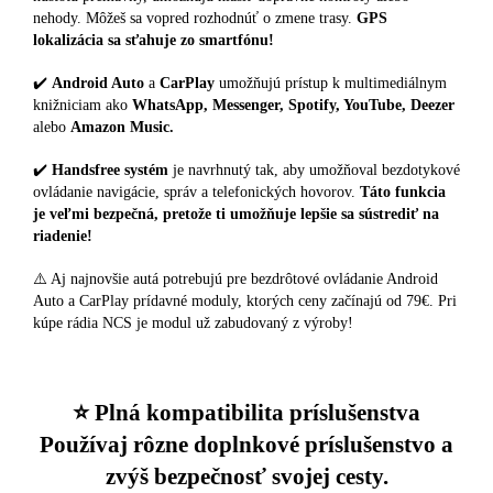
nehody. Môžeš sa vopred rozhodnúť o zmene trasy.
GPS
lokalizácia sa sťahuje zo smartfónu!
✔️
Android Auto
a
CarPlay
umožňujú prístup k multimediálnym
knižniciam ako
WhatsApp, Messenger, Spotify, YouTube, Deezer
alebo
Amazon Music.
✔️
Handsfree systém
je navrhnutý tak, aby umožňoval bezdotykové
ovládanie navigácie, správ a telefonických hovorov.
Táto funkcia
je veľmi bezpečná, pretože ti umožňuje lepšie sa sústrediť na
riadenie!
⚠️ Aj najnovšie autá potrebujú pre bezdrôtové ovládanie Android
Auto a CarPlay prídavné moduly, ktorých ceny začínajú od 79€. Pri
kúpe rádia NCS je modul už zabudovaný z výroby!
⭐️ Plná kompatibilita príslušenstva
Používaj rôzne doplnkové príslušenstvo a
zvýš bezpečnosť svojej cesty.