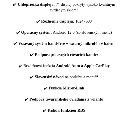
✔️
Uhlopriečka displeja:
7″ displej pokrytý vysoko kvalitným
tvrdeným sklom!
✔️
Rozlíšenie displeja:
1024×600
✔️
Operačný systém:
Android 12.0 (so slovenským menu)
✔️
Vstavaný systém handsfree + externý mikrofón v balení
✔️
Podpora
prídavných
cúvacích kamier
✔️ Bezdrôtová funkcia
Android Auto a Apple CarPlay
✔️
Slovenský návod
na obsluhu a montáž
✔️ Funkcia
Mirror-Link
✔️
Podpora továrenského ovládania z volantu
✔️ Rádio s
funkciou RDS