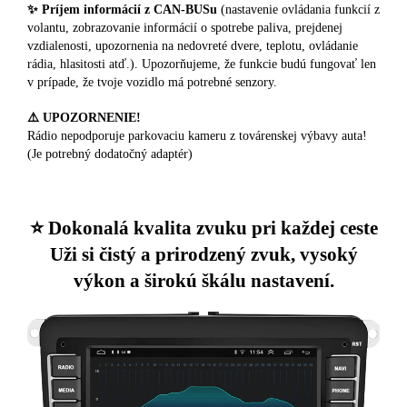
✨ Príjem informácií z CAN-BUSu
(nastavenie ovládania funkcií z
volantu, zobrazovanie informácií o spotrebe paliva, prejdenej
vzdialenosti, upozornenia na nedovreté dvere, teplotu, ovládanie
rádia, hlasitosti atď.). Upozorňujeme, že funkcie budú fungovať len
v prípade, že tvoje vozidlo má potrebné senzory.
⚠️ UPOZORNENIE!
Rádio nepodporuje parkovaciu kameru z továrenskej výbavy auta!
(Je potrebný dodatočný adaptér)
⭐️ Dokonalá kvalita zvuku pri každej ceste
Uži si čistý a prirodzený zvuk, vysoký
výkon a širokú škálu nastavení.