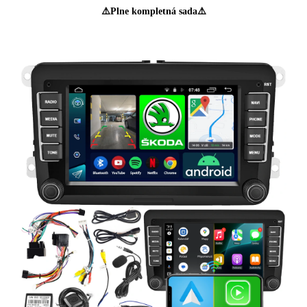
⚠️Plne kompletná sada⚠️