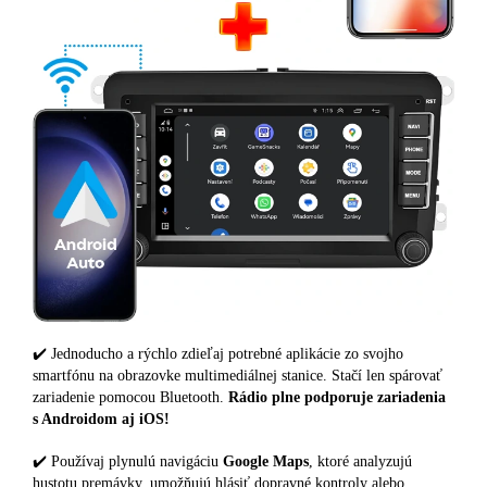
✔️ Jednoducho a rýchlo zdieľaj potrebné aplikácie zo svojho
smartfónu na obrazovke multimediálnej stanice. Stačí len spárovať
zariadenie pomocou Bluetooth.
Rádio plne podporuje zariadenia
s Androidom aj iOS!
✔️ Používaj plynulú navigáciu
Google Maps
, ktoré analyzujú
hustotu premávky, umožňujú hlásiť dopravné kontroly alebo