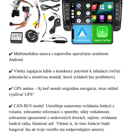
✔️ Multimediálna stanica s najnovším operačným systémom
Android.
✔️ Všetky napájacie káble a konektory potrebné k inštalácii (veľmi
jednoduchá a intuitívna montáž, ktorú zvládneš bez problémov).
✔️ GPS anténa – Aj keď nemáš originálnu navigáciu, teraz môžeš
využívať GPS!
✔️ CAN-BUS modul. Umožňuje nastavenie ovládania funkcií z
volantu, zobrazenie informácií o spotrebe, ušlej vzdialenosti,
zobrazenie upozornení o nedovretých dverách, teplote, ovládanie
funkcií rádia, hlasitosti atď. Všimni si, že tieto funkcie budú
fungovať iba ak tvoje vozidlo má zodpovedajúce senzory.