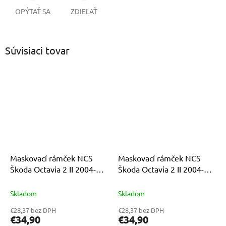
OPÝTAŤ SA
ZDIEĽAŤ
Súvisiaci tovar
Maskovací rámček NCS
Maskovací rámček NCS
Škoda Octavia 2 II 2004-
Škoda Octavia 2 II 2004-
2008 pre rádio Android 7"
2008 pre rádio Android 7"
9"
9"
Skladom
Skladom
€28,37 bez DPH
€28,37 bez DPH
€34,90
€34,90