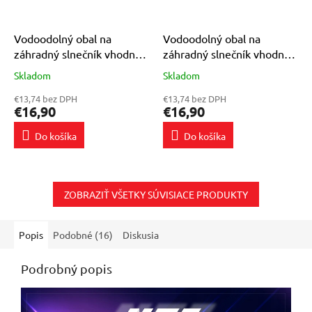
Vodoodolný obal na
Vodoodolný obal na
záhradný slnečník vhodný
záhradný slnečník vhodný
pre slnečník Plonos
pre slnečník Ravenna
Skladom
Skladom
Priemerné
Priemerné
hodnotenie
hodnotenie
€13,74 bez DPH
€13,74 bez DPH
produktu
produktu
€16,90
€16,90
je
je
5,0
5,0
Do košíka
Do košíka
z
z
5
5
hviezdičiek.
hviezdičiek.
ZOBRAZIŤ VŠETKY SÚVISIACE PRODUKTY
Popis
Podobné (16)
Diskusia
Podrobný popis