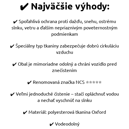
✔️ Najväčšie výhody:
✔️ Spoľahlivá ochrana proti dažďu, snehu, ostrému
slnku, vetru a ďalším nepriaznivým poveternostným
podmienkam
✔️ Špeciálny typ tkaniny zabezpečuje dobrú cirkuláciu
vzduchu
✔️ Obal je mimoriadne odolný a chráni vozidlo pred
znečistením
✔️ Renomovaná značka NCS ⭐️⭐️⭐️⭐️⭐️
✔️ Veľmi jednoduché čistenie – stačí opláchnuť vodou
a nechať vyschnúť na slnku
✔️ Materiál: polyesterová tkanina Oxford
✔️ Vodeodolný