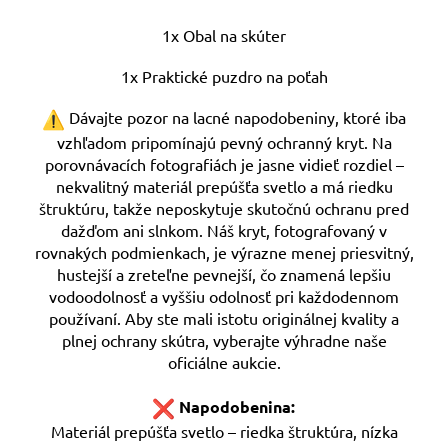
1x Obal na skúter
1x Praktické puzdro na poťah
Dávajte pozor na lacné napodobeniny, ktoré iba
vzhľadom pripomínajú pevný ochranný kryt. Na
porovnávacích fotografiách je jasne vidieť rozdiel –
nekvalitný materiál prepúšťa svetlo a má riedku
štruktúru, takže neposkytuje skutočnú ochranu pred
dažďom ani slnkom. Náš kryt, fotografovaný v
rovnakých podmienkach, je výrazne menej priesvitný,
hustejší a zreteľne pevnejší, čo znamená lepšiu
vodoodolnosť a vyššiu odolnosť pri každodennom
používaní. Aby ste mali istotu originálnej kvality a
plnej ochrany skútra, vyberajte výhradne naše
oficiálne aukcie.
Napodobenina:
Materiál prepúšťa svetlo – riedka štruktúra, nízka