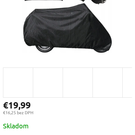
€19,99
€16,25 bez DPH
Jednotková
Skladom
cena: