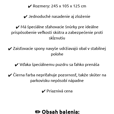
✔️ Rozmery: 245 x 105 x 125 cm
✔️ Jednoduché nasadenie aj zloženie
✔️ Má špeciálne sťahovacie šnúrky pre ideálne
prispôsobenie veľkosti skútra a zabezpečenie proti
skĺznutiu
✔️ Zaisťovacie spony navyše udržiavajú obal v stabilnej
polohe
✔️ Vďaka špeciálnemu puzdru sa ľahko prenáša
✔️ Čierna farba nepriťahuje pozornosť, takže skúter na
parkovisku nepôsobí nápadne
✔️ Priaznivá cena
✏️ Obsah balenia: