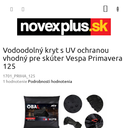
Prejsť
NÁKU
na
obsah
KOŠÍK
Vodoodolný kryt s UV ochranou
vhodný pre skúter Vespa Primavera
125
1701_PRIMA_125
Priemerné
1 hodnotenie
Podrobnosti hodnotenia
hodnotenie
produktu
je
5,0
z
5
hviezdičiek.