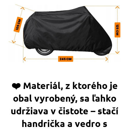
❤️‍ Materiál, z ktorého je
obal vyrobený, sa ľahko
udržiava v čistote – stačí
handrička a vedro s