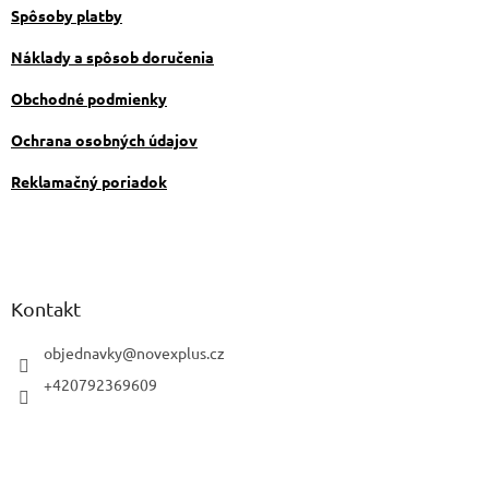
e
Spôsoby platby
Náklady a spôsob doručenia
Obchodné podmienky
Ochrana osobných údajov
Reklamačný poriadok
Kontakt
objednavky
@
novexplus.cz
+420792369609