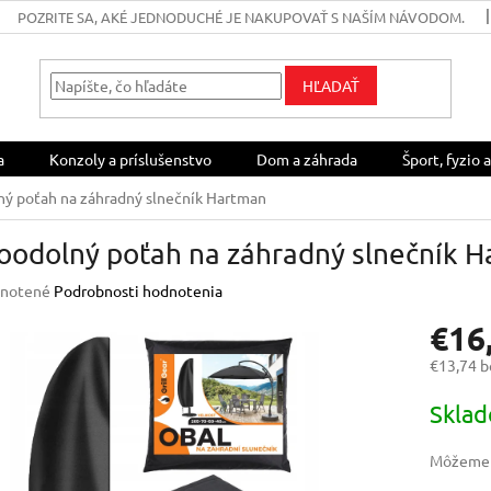
POZRITE SA, AKÉ JEDNODUCHÉ JE NAKUPOVAŤ S NAŠÍM NÁVODOM.
HĽADAŤ
a
Konzoly a príslušenstvo
Dom a záhrada
Šport, fyzio a
ý poťah na záhradný slnečník Hartman
oodolný poťah na záhradný slnečník 
rné
notené
Podrobnosti hodnotenia
enie
€16
u
€13,74 
Jednotk
Skla
cena:
iek.
Môžeme d