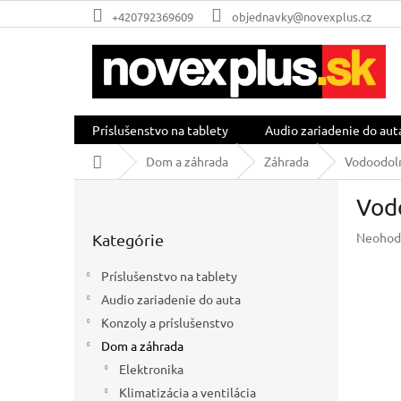
Prejsť
+420792369609
objednavky@novexplus.cz
na
obsah
Príslušenstvo na tablety
Audio zariadenie do aut
Domov
Dom a záhrada
Záhrada
Vodoodoln
B
Vod
o
Preskočiť
č
Prieme
Neohod
Kategórie
kategórie
n
hodnot
ý
produkt
Príslušenstvo na tablety
p
je
Audio zariadenie do auta
a
0,0
z
Konzoly a príslušenstvo
n
5
e
Dom a záhrada
hviezdič
l
Elektronika
Klimatizácia a ventilácia