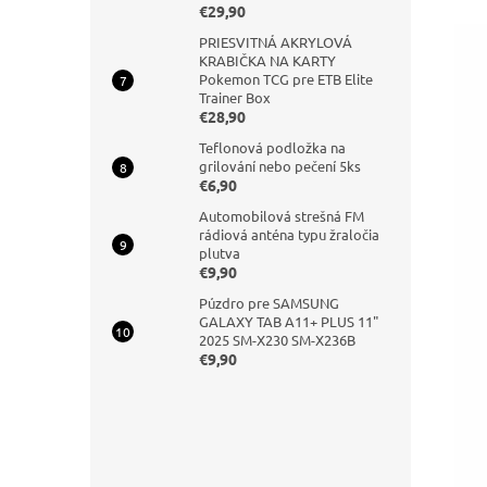
€29,90
PRIESVITNÁ AKRYLOVÁ
KRABIČKA NA KARTY
Pokemon TCG pre ETB Elite
Trainer Box
€28,90
Teflonová podložka na
grilování nebo pečení 5ks
€6,90
Automobilová strešná FM
rádiová anténa typu žraločia
plutva
€9,90
Púzdro pre SAMSUNG
GALAXY TAB A11+ PLUS 11"
2025 SM-X230 SM-X236B
€9,90