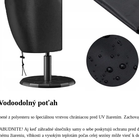
 Vodoodolný poťah
ené z polyesteru so špeciálnou vrstvou chrániacou pred UV žiarením. Zachovaj
BUDNITE! Aj keď záhradné slnečníky samy o sebe poskytujú ochranu pred da
nému žiareniu, vlhkosti a vysokým teplotám počas celej sezóny môže viesť k de