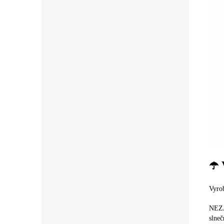
☂️
Vyrob
NEZA
slneč