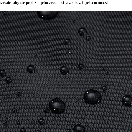
žívate, aby ste predĺžili jeho životnosť a zachovali jeho účinnosť.