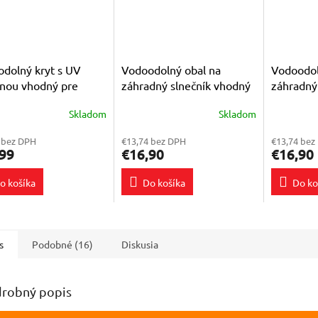
dolný kryt s UV
Vodoodolný obal na
Vodoodol
nou vhodný pre
záhradný slnečník vhodný
záhradný
r SYM Fiddle III 125
pre slnečník Trondheim
pre slneč
Skladom
Skladom
erné
Priemerné
Priemerné
tenie
hodnotenie
hodnoteni
 bez DPH
€13,74 bez DPH
€13,74 bez
ktu
produktu
produktu
99
€16,90
€16,90
je
je
5,0
5,0
o košíka
Do košíka
Do ko
z
z
5
5
ičiek.
hviezdičiek.
hviezdičie
s
Podobné (16)
Diskusia
robný popis