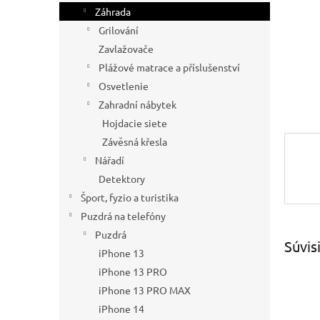
Záhrada
Grilování
Zavlažovače
Plážové matrace a příslušenství
Osvetlenie
Zahradní nábytek
Hojdacie siete
Závěsná křesla
Nářadí
Detektory
Šport, fyzio a turistika
Puzdrá na telefóny
Puzdrá
Súvis
iPhone 13
iPhone 13 PRO
iPhone 13 PRO MAX
iPhone 14