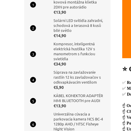
kovová montážna klietka
2DIN pre autorádio
€13,90
Solární LED svítidla zahradní,
schodová a terasová 8 kusů
bílé světlo
€14,90
Kompresor, inteligentná
elektrická hustilka 12V s
manometrom s funkciou
svietidla
€34,90
⭐ 
Súprava na zavlažovanie
rastlín 12 ks zavlažovačov s
odkvapkávacím ventilom
✅
R
€5,90
✅
Ma
✅
D
KÁBEL KONEKTOR ADAPTÉR
MMI BLUETOOTH pre AUDI
€13,90
☝️
Oc
☝️
Ch
Univerzálna cúvacia a
☝️
Vo
parkovacia kamera NCS BC-4
☝️
Po
1280p AHD / NTSC Fisheye
Night Vision
☝️
Un