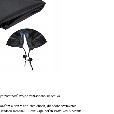
te životnosť svojho záhradného slnečníka.
žďom a tieň v horúcich dňoch, dlhodobé vystavenie
gradácii materiálu. Používajte poťah vždy, keď slnečník