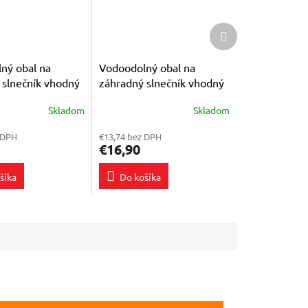
Ďalší
produkt
ný obal na
Vodoodolný obal na
 slnečník vhodný
záhradný slnečník vhodný
ník Halk
pre slnečník Sejling
Skladom
Skladom
Priemerné
e
hodnotenie
 DPH
€13,74 bez DPH
produktu
€16,90
je
5,0
šíka
Do košíka
z
5
k.
hviezdičiek.