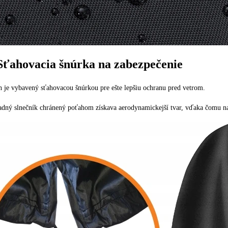
Sťahovacia šnúrka na zabezpečenie
 je vybavený sťahovacou šnúrkou pre ešte lepšiu ochranu pred vetrom.
dný slnečník chránený poťahom získava aerodynamickejší tvar, vďaka čomu na