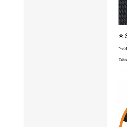
⭐ 
Poťah
Záhra