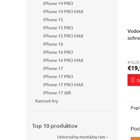
iPhone 14 PRO
iPhone 14 PRO MAX
iPhone 15
iPhone 15 PRO
Vodoo
iPhone 15 PRO MAX
ochra
iPhone 16
skúte
Priem
iPhone 16 PRO
hodno
iPhone 16 PRO MAX
€16,25
produ
€19,
iPhone 17
je
5,0
iPhone 17 PRO
D
z
iPhone 17 PRO MAX
5
hviezd
iPhone 17 AIR
Kartové hry
Popi
Top 10 produktov
Pod
Univerzálny montážny rám –