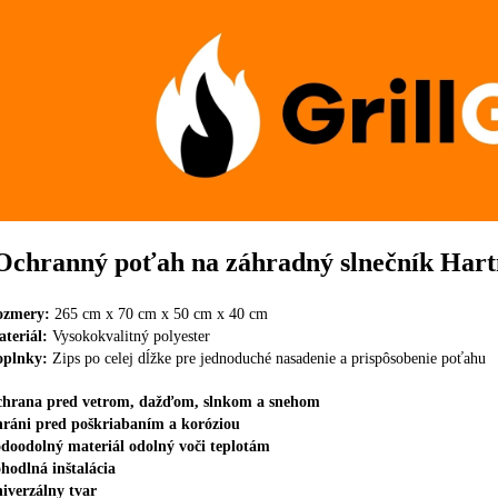
Ochranný poťah na záhradný slnečník Har
ozmery:
265 cm x 70 cm x 50 cm x 40 cm
teriál:
Vysokokvalitný polyester
oplnky:
Zips po celej dĺžke pre jednoduché nasadenie a prispôsobenie poťahu
hrana pred vetrom, dažďom, slnkom a snehom
ráni pred poškriabaním a koróziou
doodolný materiál odolný voči teplotám
hodlná inštalácia
iverzálny tvar