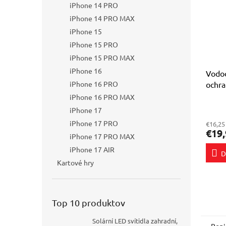
iPhone 14 PRO
iPhone 14 PRO MAX
iPhone 15
iPhone 15 PRO
iPhone 15 PRO MAX
iPhone 16
Vodoo
ochra
iPhone 16 PRO
skúte
iPhone 16 PRO MAX
Priem
iPhone 17
hodno
iPhone 17 PRO
€16,25
produ
€19,
je
iPhone 17 PRO MAX
5,0
iPhone 17 AIR
D
z
Kartové hry
5
hviezd
Top 10 produktov
Solární LED svítidla zahradní,
Popi