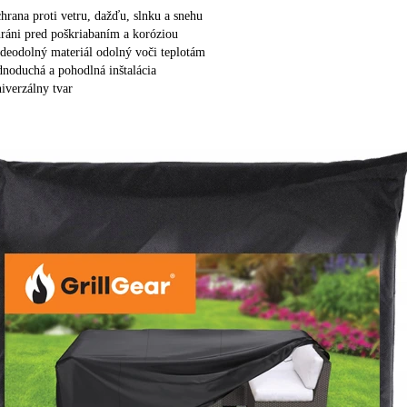
hrana proti vetru, dažďu, slnku a snehu
ráni pred poškriabaním a koróziou
deodolný materiál odolný voči teplotám
dnoduchá a pohodlná inštalácia
iverzálny tvar