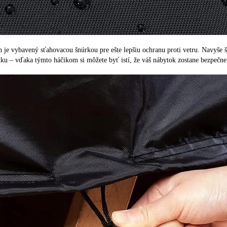
 je vybavený sťahovacou šnúrkou pre ešte lepšiu ochranu proti vetru. Navyše š
ku – vďaka týmto háčikom si môžete byť istí, že váš nábytok zostane bezpečne