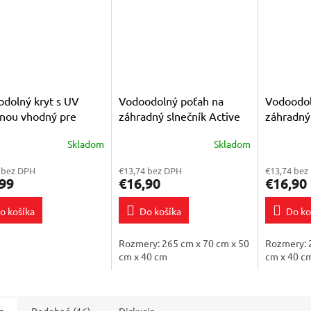
dolný kryt s UV
Vodoodolný poťah na
Vodoodol
nou vhodný pre
záhradný slnečník Active
záhradný
r Kymco Super 8 125
Auto Tilt 320
5105
Skladom
Skladom
erné
tenie
 bez DPH
€13,74 bez DPH
€13,74 bez
ktu
99
€16,90
€16,90
o košíka
Do košíka
Do ko
ičiek.
Rozmery: 265 cm x 70 cm x 50
Rozmery: 
cm x 40 cm
cm x 40 c
s
Podobné (16)
Diskusia