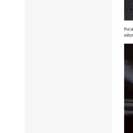
Poťah
nábyt