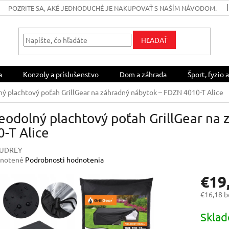
POZRITE SA, AKÉ JEDNODUCHÉ JE NAKUPOVAŤ S NAŠÍM NÁVODOM.
HĽADAŤ
a
Konzoly a príslušenstvo
Dom a záhrada
Šport, fyzio a
ý plachtový poťah GrillGear na záhradný nábytok – FDZN 4010-T Alice
eodolný plachtový poťah GrillGear na
-T Alice
AUDREY
rné
notené
Podrobnosti hodnotenia
enie
€19
u
€16,18 
Jednotk
Skla
cena:
iek.