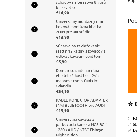
schodová a terasová 8 kusů
bílé světlo
€14,90
Pod
Univerzálny montážny rám –
kovová montážna klietka
2DIN pre autorádio
€13,90
Súprava na zavlažovanie
rastlín 12 ks zavlažovačov s
odkvapkávacím ventilom
€5,90
Kompresor, inteligentná
elektrická hustilka 12V s
manometrom s funkciou
svietidla
€34,90
KÁBEL KONEKTOR ADAPTÉR
⭐ 
MMI BLUETOOTH pre AUDI
€13,90
✅
R
Univerzálna cúvacia a
parkovacia kamera NCS BC-4
✅
Ma
1280p AHD / NTSC Fisheye
✅
D
Night Vision