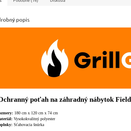
robný popis
Ochranný poťah na záhradný nábytok
Fiel
ozmery:
180 cm x 120 cm x 74 cm
teriál:
Vysokokvalitný polyester
oplnky:
Sťahovacia šnúrka