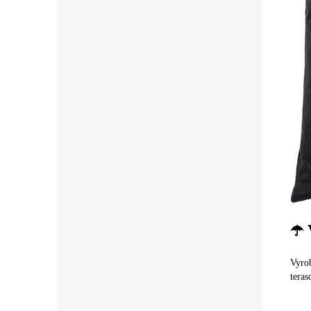
☂️
Vyrob
tera