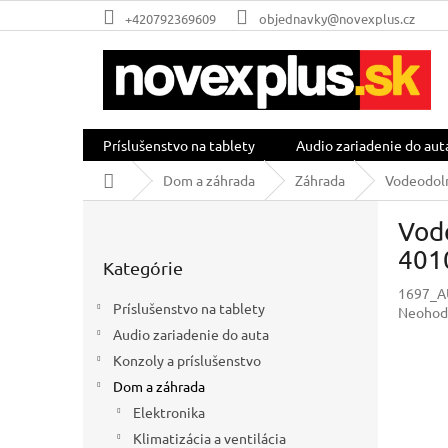
Prejsť
+420792369609
objednavky@novexplus.cz
na
obsah
Príslušenstvo na tablety
Audio zariadenie do aut
Domov
Dom a záhrada
Záhrada
Vodeodoln
B
Vod
o
Preskočiť
č
4010
Kategórie
kategórie
n
1697_
ý
Príslušenstvo na tablety
Prieme
Neohod
p
hodnot
Audio zariadenie do auta
a
produkt
Konzoly a príslušenstvo
n
je
e
Dom a záhrada
0,0
l
z
Elektronika
5
Klimatizácia a ventilácia
hviezdič