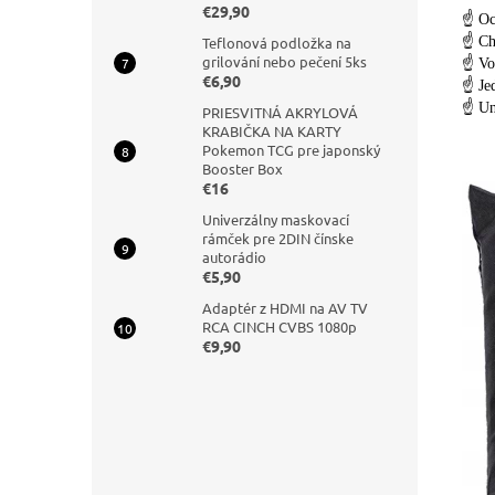
€29,90
☝️ Oc
☝️ Ch
Teflonová podložka na
grilování nebo pečení 5ks
☝️ Vo
€6,90
☝️ Je
☝️ Un
PRIESVITNÁ AKRYLOVÁ
KRABIČKA NA KARTY
Pokemon TCG pre japonský
Booster Box
€16
Univerzálny maskovací
rámček pre 2DIN čínske
autorádio
€5,90
Adaptér z HDMI na AV TV
RCA CINCH CVBS 1080p
€9,90