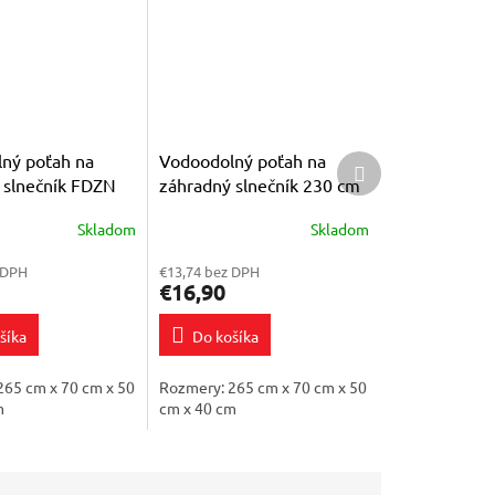
ný poťah na
Vodoodolný poťah na
Ďalší
produkt
 slnečník FDZN
záhradný slnečník 230 cm
(antracit)
Skladom
Skladom
 DPH
€13,74 bez DPH
€16,90
šíka
Do košíka
265 cm x 70 cm x 50
Rozmery: 265 cm x 70 cm x 50
m
cm x 40 cm