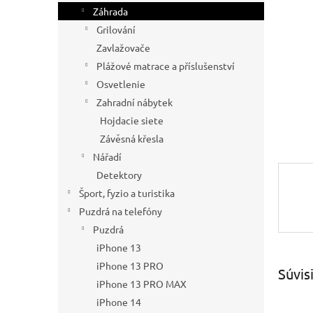
Záhrada
Grilování
Zavlažovače
Plážové matrace a příslušenství
Osvetlenie
Zahradní nábytek
Hojdacie siete
Závěsná křesla
Nářadí
Detektory
Šport, fyzio a turistika
Puzdrá na telefóny
Puzdrá
iPhone 13
iPhone 13 PRO
Súvis
iPhone 13 PRO MAX
iPhone 14