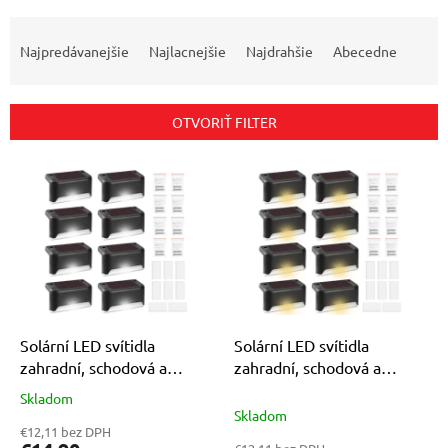
R
a
Najpredávanejšie
Najlacnejšie
Najdrahšie
Abecedne
d
e
n
OTVORIŤ FILTER
i
e
V
p
ý
r
p
o
i
d
s
u
p
k
r
t
o
o
d
Solární LED svítidla
Solární LED svítidla
v
u
zahradní, schodová a
zahradní, schodová a
k
terasová 8 kusů bílé světlo
terasová 8 kusů žluté
Skladom
Priemerné
t
světlo
Skladom
hodnotenie
o
€12,11 bez DPH
produktu