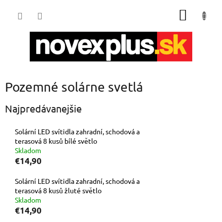
Prejsť
NÁKU
na
obsah
KOŠÍK
Pozemné solárne svetlá
Najpredávanejšie
Solární LED svítidla zahradní, schodová a
terasová 8 kusů bílé světlo
Skladom
€14,90
Solární LED svítidla zahradní, schodová a
terasová 8 kusů žluté světlo
Skladom
€14,90