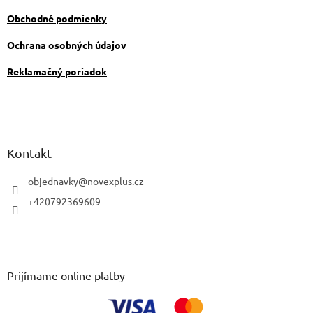
y
Obchodné podmienky
v
ý
Ochrana osobných údajov
p
i
Reklamačný poriadok
s
u
Kontakt
objednavky
@
novexplus.cz
+420792369609
Prijímame online platby