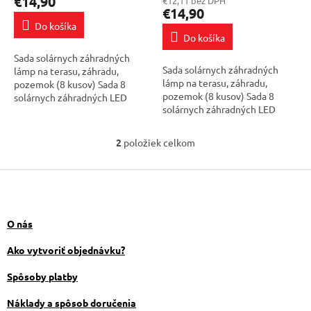
€14,90
€12,11 bez DPH
v
je
€14,90
4,7
Do košíka
z
Do košíka
5
Sada solárnych záhradných
hviezdičiek.
Sada solárnych záhradných
lámp na terasu, záhradu,
lámp na terasu, záhradu,
pozemok (8 kusov) Sada 8
pozemok (8 kusov) Sada 8
solárnych záhradných LED
solárnych záhradných LED
lámp s studená farbou. Skvele
lámp s teplou farbou. Skvele sa
sa hodia na osvetlenie plôch v
hodia na osvetlenie plôch v
domácnostiach...
2
položiek celkom
O
domácnostiach...
v
Z
l
á
á
d
p
a
ä
O nás
c
t
i
i
Ako vytvoriť objednávku?
e
e
p
Spôsoby platby
r
v
Náklady a spôsob doručenia
k