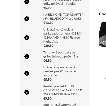
odkvapkávacím ventilom
€5,90
Pod
KÁBEL KONEKTOR ADAPTÉR
MMI BLUETOOTH pre AUDI
€13,90
Univerzálna cúvacia a
parkovacia kamera NCS BC-4
1280p AHD / NTSC Fisheye
Night Vision
€29,90
Teflonová podložka na
grilování nebo pečení 5ks
€6,90
Univerzálny maskovací
rámček pre 2DIN čínske
autorádio
€5,90
Púzdro pre SAMSUNG
GALAXY TAB A11+ PLUS 11"
2025 SM-X230 SM-X236B
€9,90
PRIESVITNÁ AKRYLOVÁ