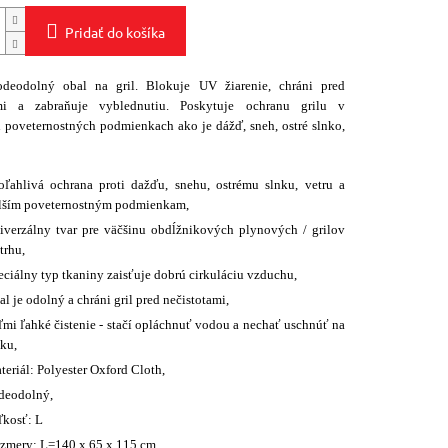
Pridať do košíka
deodolný obal na gril. Blokuje UV žiarenie, chráni pred
ami a zabraňuje vyblednutiu. Poskytuje ochranu grilu v
 poveternostných podmienkach ako je dážď, sneh, ostré slnko,
oľahlivá ochrana proti dažďu, snehu, ostrému slnku, vetru a
lším poveternostným podmienkam,
iverzálny tvar pre väčšinu obdĺžnikových plynových / grilov
trhu,
eciálny typ tkaniny zaisťuje dobrú cirkuláciu vzduchu,
l je odolný a chráni gril pred nečistotami,
ľmi ľahké čistenie - stačí opláchnuť vodou a nechať uschnúť na
ku,
eriál: Polyester Oxford Cloth,
deodolný,
ľkosť: L
zmery: L=140 x 65 x 115 cm