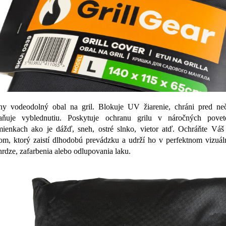
ny vodeodolný obal na gril. Blokuje UV žiarenie, chráni pred neč
aňuje vyblednutiu. Poskytuje ochranu grilu v náročných povet
ienkach ako je dážď, sneh, ostré slnko, vietor atď. Ochráňte Váš 
om, ktorý zaistí dlhodobú prevádzku a udrží ho v perfektnom vizuál
hrdze, zafarbenia alebo odlupovania laku.