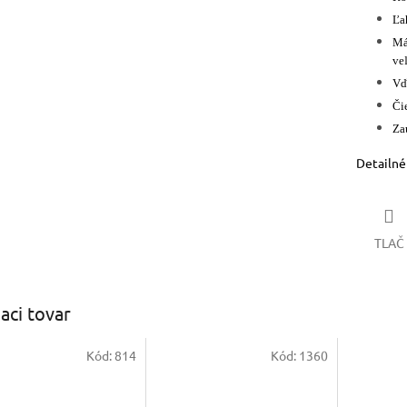
Ľa
Má
veľ
Vď
Či
Za
Detailné
TLAČ
iaci tovar
Kód:
814
Kód:
1360