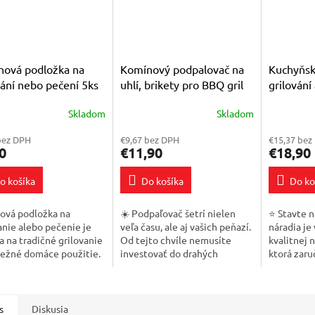
nová podložka na
Komínový podpalovač na
Kuchyňsk
vání nebo pečení 5ks
uhlí, brikety pro BBQ gril
grilování
dárek
Skladom
Skladom
erné
Priemerné
Priemerné
tenie
hodnotenie
hodnoteni
bez DPH
€9,67 bez DPH
€15,37 bez
ktu
produktu
produktu
0
€11,90
€18,90
je
je
4,0
5,0
o košíka
Do košíka
Do ko
z
z
5
5
ičiek.
hviezdičiek.
hviezdičie
ová podložka na
☀️ Podpaľovač šetrí nielen
⭐ Stavte n
anie alebo pečenie je
veľa času, ale aj vašich peňazí.
náradia je
a na tradičné grilovanie
Od tejto chvíle nemusíte
kvalitnej 
bežné domáce použitie.
investovať do drahých
ktorá zaru
ená zo zdravotne
zapaľovacích kvapalín, ktoré
životnosť
adných materiálov
menia chuť jedla a nemusia
grilovacíc
ch pre...
byť...
výhodou...
s
Diskusia