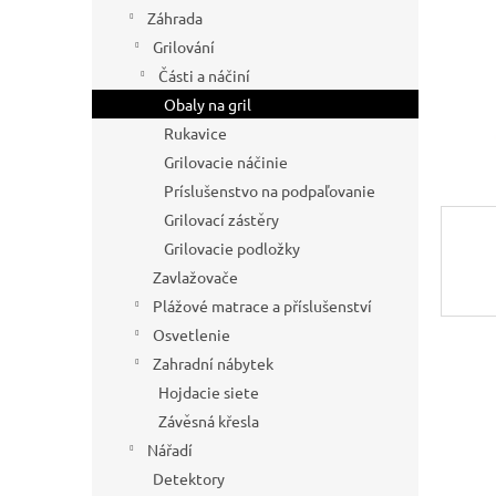
Záhrada
Grilování
Části a náčiní
Obaly na gril
Rukavice
Grilovacie náčinie
Príslušenstvo na podpaľovanie
Grilovací zástěry
Grilovacie podložky
Zavlažovače
Plážové matrace a příslušenství
Osvetlenie
Zahradní nábytek
Hojdacie siete
Závěsná křesla
Nářadí
Detektory