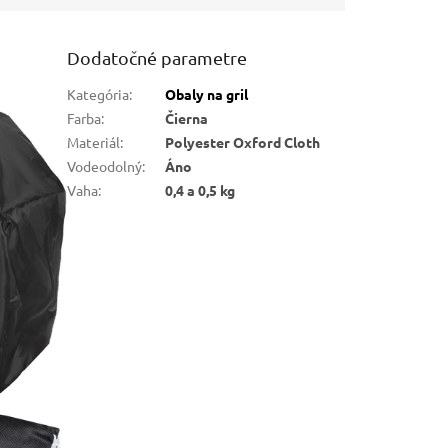
Dodatočné parametre
Kategória
:
Obaly na gril
Farba
:
Čierna
Materiál
:
Polyester Oxford Cloth
Vodeodolný
:
Áno
Vaha
:
0,4 a 0,5 kg