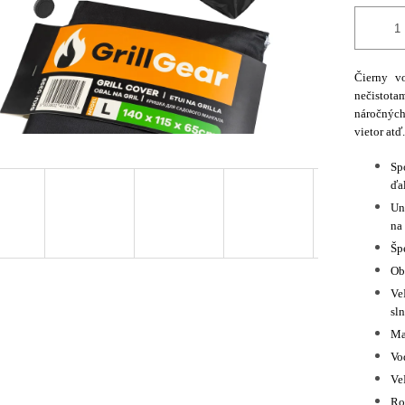
Čierny vo
nečistot
náročných
vietor atď.
Sp
ďa
Un
na 
Šp
Oba
Ve
sln
Mat
Vo
Ve
Ro