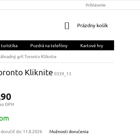
OBCHODNÉ PODMIENKY
PODMIENKY OCHRANY OSOBNÝCH ÚDA
Prihlásenie
NÁKUPNÝ
Prázdny košík
KOŠÍK
 turistika
Puzdrá na telefóny
Kartové hry
áhradný gril Toronto Kliknite
ronto Kliknite
0339_13
,90
bez DPH
ová
dom
oručiť do:
11.8.2026
Možnosti doručenia