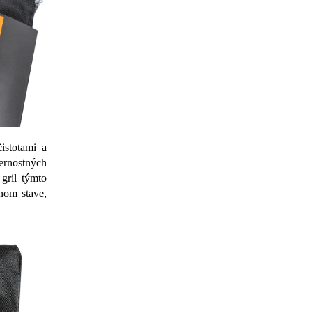
istotami a
ernostných
gril týmto
nom stave,