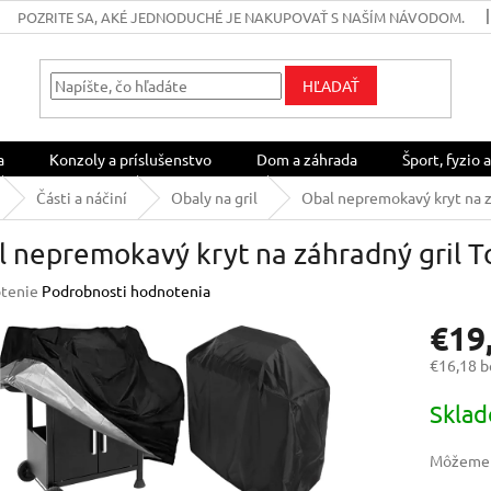
POZRITE SA, AKÉ JEDNODUCHÉ JE NAKUPOVAŤ S NAŠÍM NÁVODOM.
HĽADAŤ
a
Konzoly a príslušenstvo
Dom a záhrada
Šport, fyzio a
Části a náčiní
Obaly na gril
Obal nepremokavý kryt na z
 nepremokavý kryt na záhradný gril To
rné
tenie
Podrobnosti hodnotenia
enie
€19
u
€16,18 
Jednotk
Skla
cena:
iek.
Môžeme d