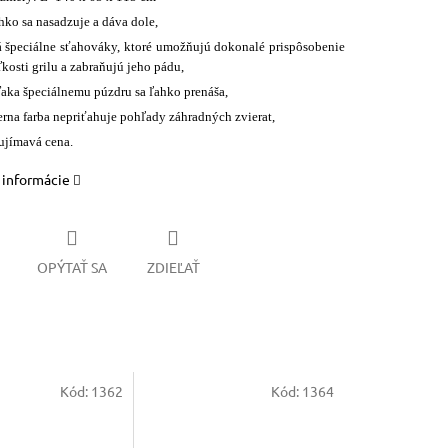
hko sa nasadzuje a dáva dole,
 špeciálne sťahováky, ktoré umožňujú dokonalé prispôsobenie
kosti grilu a zabraňujú jeho pádu,
aka špeciálnemu púzdru sa ľahko prenáša,
erna farba nepriťahuje pohľady záhradných zvierat,
ujímavá cena.
 informácie
OPÝTAŤ SA
ZDIEĽAŤ
Kód:
1362
Kód:
1364