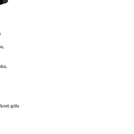
m
hu,
nku,
osti grilu