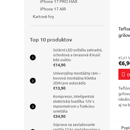
iPhone 17 PRO MAX
iPhone 17 AIR
Kartové hry
Teflo
grilo
Top 10 produktov
Priem
Solární LED svítidla zahradní,
hodno
schodová a terasová 8 kusů
€5,61 
produ
bílé světlo
€6,9
je
€14,90
4,7
Univerzálny montážny rám –
D
z
kovová montážna klietka
5
2DIN pre autorádio
hviezd
€13,90
Teflón
grilov
Kompresor, inteligentná
ideáln
elektrická hustilka 12V s
aj na 
manometrom s funkciou
Vyrob
svietidla
nezáv
€34,90
vhodný
Súprava na zavlažovanie
Popi
rastlín 12 ks zavlažovačov s