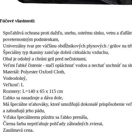
účové vlastnosti:
Spoľahlivá ochrana proti dažďu, snehu, ostrému slnku, vetru a ďalší
poveternostným podmienkam,
Univerzálny tvar pre väčšinu obdĺžnikových plynových / grilov na tr
Špeciálny typ tkaniny zaisťuje dobrú cirkuláciu vzduchu,
Obal je odolný a chráni gril pred nečistotami,
Veľmi ľahké čistenie - stačí opláchnuť vodou a nechať uschnúť na sl
Materiál: Polyester Oxford Cloth,
Vodeodolný,
Veľkosť: L
Rozmery: L=140 x 65 x 115 cm
Ľahko sa nasadzuje a dáva dole,
Má špeciálne sťahováky, ktoré umožňujú dokonalé prispôsobenie veľk
a zabraňujú jeho pádu,
Vďaka špeciálnemu púzdru sa ľahko prenáša,
Čierna farba nepriťahuje pohľady záhradných zvierat,
Zaujímavá cena.