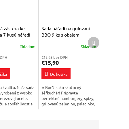
á zástěra ke
Sada nářadí na grilování
 a 7 kusů nářadí
BBQ 9 ks s obalem
Ďalší
produkt
Skladom
Skladom
Priemerné
e
hodnotenie
 DPH
€12,93 bez DPH
produktu
€15,90
je
4,7
šíka
Do košíka
z
5
k.
hviezdičiek.
a kvalitu. Naša sada
⭐ Buďte ako skutočný
 vyrobená z vysoko
šéfkuchár! Pripravte
nerezovej ocele,
perfektné hamburgery, špízy,
čuje spoľahlivosť a
grilovanú zeleninu, palacinky,
 po mnoho
palacinky a mnoho ďalších
h sezón. Hlavnou
chutných grilovaných jedál.