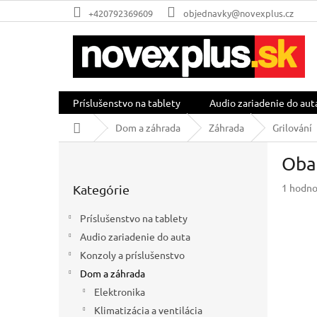
Prejsť
+420792369609
objednavky@novexplus.cz
na
obsah
Príslušenstvo na tablety
Audio zariadenie do aut
Domov
Dom a záhrada
Záhrada
Grilování
B
Obal
o
Preskočiť
č
Prieme
1 hodno
Kategórie
kategórie
n
hodnot
ý
produkt
Príslušenstvo na tablety
p
je
Audio zariadenie do auta
a
5,0
z
Konzoly a príslušenstvo
n
5
e
Dom a záhrada
hviezdič
l
Elektronika
Klimatizácia a ventilácia