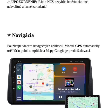
⚠️
UPOZORNENIE:
Rádio NCS nevybíja batériu ako iné,
nekvalitné a lacné zariadenia!
⭐️ Navigácia
Používajte viacero navigačných aplikácií.
Modul GPS
automaticky
určí Vašu polohu. Aplikácia Mapy Google je predinštalovaná.