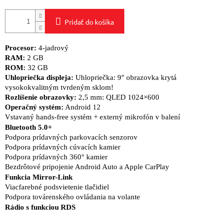
Pridať do košíka
Procesor:
4-jadrový
RAM:
2 GB
ROM:
32 GB
Uhlopriečka displeja:
Uhlopriečka: 9″ obrazovka krytá
vysokokvalitným tvrdeným sklom!
Rozlíšenie obrazovky:
2,5 mm: QLED 1024×600
Operačný systém:
Android 12
Vstavaný hands-free systém + externý mikrofón v balení
Bluetooth 5.0+
Podpora prídavných parkovacích senzorov
Podpora prídavných cúvacích kamier
Podpora prídavných 360° kamier
Bezdrôtové pripojenie Android Auto a Apple CarPlay
Funkcia Mirror-Link
Viacfarebné podsvietenie tlačidiel
Podpora továrenského ovládania na volante
Rádio s funkciou RDS