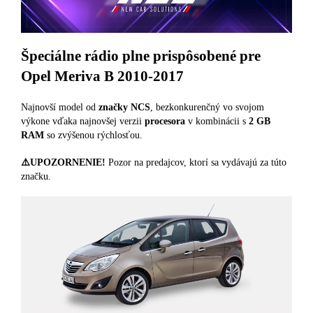
Špeciálne rádio plne prispôsobené pre
Opel Meriva B 2010-2017
Najnovší model od
značky NCS
, bezkonkurenčný vo svojom
výkone vďaka najnovšej verzii
procesora
v kombinácii s
2 GB
RAM
so zvýšenou rýchlosťou.
⚠️UPOZORNENIE!
Pozor na predajcov, ktorí sa vydávajú za túto
značku.