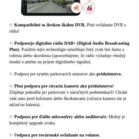
✨
Kompatibilné so širokou škálou DVR.
Plné ovládanie DVR z
rádia!
✨
Podporuje digitálne rádio DAB+ (Digital Audio Broadcasting
Plus).
Použitie tejto technológie umožňuje čistý zvuk bez šumu a
rušenia alebo skreslenia (upozorňujeme, že rádio vyžaduje vhodný
modul a anténu na príjem digitálneho signálu).
✨ Podpora pre systém parkovacích senzorov ako
príslušenstvo.
✨
Plná podpora pre cúvaciu kameru ako príslušenstvo!
Zlepšuje pohodlie pri parkovaní v náročných podmienkach! Chráni
vaše auto pred kolíziami alebo škrabancami (cúvacia kamera nie je
súčasťou balenia).
✨
Podpora pre ďalšie subwoofery alebo zosilňovače.
Možný je
kompletný upgrade zvuku.
✨ P
odpora pre továrenské ovládanie na volante.