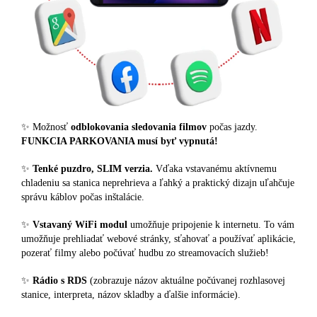
✨ Možnosť
odblokovania sledovania filmov
počas jazdy.
FUNKCIA PARKOVANIA musí byť vypnutá!
✨
Tenké puzdro, SLIM verzia.
Vďaka vstavanému aktívnemu
chladeniu sa stanica neprehrieva a ľahký a praktický dizajn uľahčuje
správu káblov počas inštalácie.
✨
Vstavaný WiFi modul
umožňuje pripojenie k internetu. To vám
umožňuje prehliadať webové stránky, sťahovať a používať aplikácie,
pozerať filmy alebo počúvať hudbu zo streamovacích služieb!
✨
Rádio s RDS
(zobrazuje názov aktuálne počúvanej rozhlasovej
stanice, interpreta, názov skladby a ďalšie informácie).