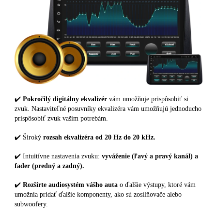
✔️
Pokročilý digitálny ekvalizér
vám umožňuje prispôsobiť si
zvuk. Nastaviteľné posuvníky ekvalizéra vám umožňujú jednoducho
prispôsobiť zvuk vašim potrebám.
✔️ Široký
rozsah ekvalizéra od 20 Hz do 20 kHz.
✔️ Intuitívne nastavenia zvuku:
vyváženie (ľavý a pravý kanál) a
fader (predný a zadný).
✔️
Rozšírte audiosystém vášho auta
o ďalšie výstupy, ktoré vám
umožnia pridať ďalšie komponenty, ako sú zosilňovače alebo
subwoofery.