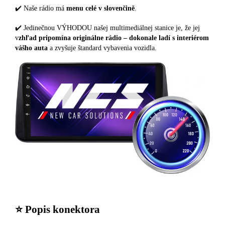
✔️ Naše rádio má
menu celé v slovenčině
.
✔️ Jedinečnou VÝHODOU našej multimediálnej stanice je, že jej
v
zhľad pripomína originálne rádio – dokonale ladí s interiérom
vášho auta
a zvyšuje štandard vybavenia vozidla.
⭐️ Popis konektora