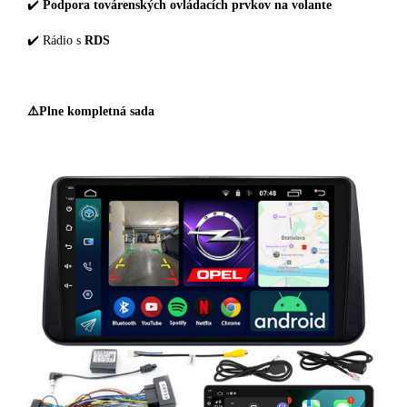
✔️
Podpora továrenských ovládacích prvkov na volante
✔️ Rádio s
RDS
⚠️Plne kompletná sada