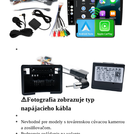
⚠️
Fotografia zobrazuje typ
napájacieho kábla
Nevhodné pre modely s továrenskou cúvacou kamerou
a zosilňovačom.
Podporuje ovládanie na volante.