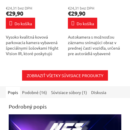
Fisheye Night Vision
hodnotenie
hodnotenie
€24,31 bez DPH
€24,31 bez DPH
produktu
produktu
€29,90
€29,90
je
je
4,5
4,0
Do košíka
Do košíka
z
z
5
5
Vysoko kvalitná kovová
Autokamera s možnosťou
hviezdičiek.
hviezdičiek.
parkovacia kamera vybavená
záznamu snímajúci obraz v
špeciálnymi šošovkami Night
prednej časti vozidla, určená
Vision IR, ktoré poskytujú
pre autorádiá vybavené
veľmi dobrú viditeľnosť nielen
farebným displejom a
cez deň, ale aj v noci.
systémom Android. Zariadenie
Kompaktná...
umožňuje zhotovovať...
ZOBRAZIŤ VŠETKY SÚVISIACE PRODUKTY
Popis
Podobné (16)
Súvisiace súbory (1)
Diskusia
Podrobný popis