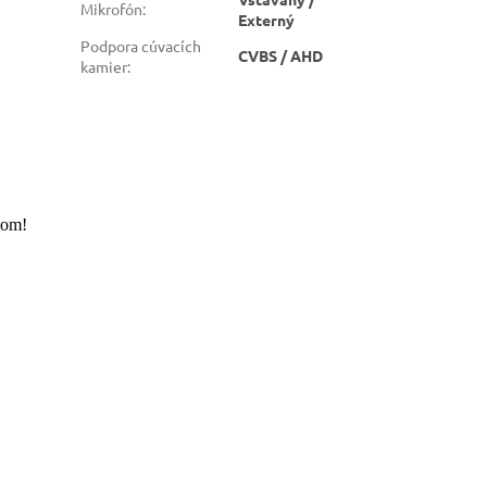
Mikrofón
:
Externý
Podpora cúvacích
CVBS / AHD
kamier
:
lom!