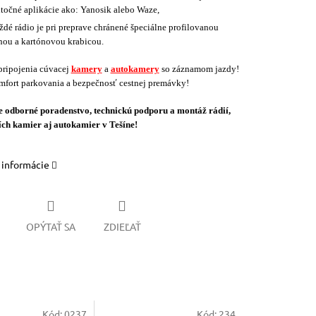
itočné aplikácie ako: Yanosik alebo Waze,
ždé rádio je pri preprave chránené špeciálne profilovanou
nou a kartónovou krabicou.
ripojenia cúvacej
kamery
a
autokamery
so záznamom jazdy!
mfort parkovania a bezpečnosť cestnej premávky!
odborné poradenstvo, technickú podporu a montáž rádií,
ch kamier aj autokamier v Tešíne!
 informácie
OPÝTAŤ SA
ZDIEĽAŤ
Kód:
0237
Kód:
234