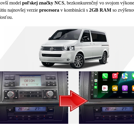
ovší model
poľskej značky NCS
, bezkonkurenčný vo svojom výkon
itiu najnovšej verzie
procesora
v kombinácii s
2GB RAM
so zvýšeno
losťou.