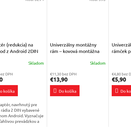
ér (redukcia) na
Univerzálny montážny
Univerzá
od z Android 2DIN
rám – kovová montážna
rámček p
 na štandard ISO 16
klietka 2DIN pre autorádio
autorádi
Skladom
Skladom
erné
Priemerné
Priemerné
tenie
hodnotenie
hodnoteni
bez DPH
€11,30 bez DPH
€4,80 bez 
ktu
produktu
produktu
0
€13,90
€5,90
je
je
4,0
4,5
o košíka
Do košíka
Do ko
z
z
5
5
ičiek.
hviezdičiek.
hviezdičie
aptér, navrhnutý pre
 rádia 2 DIN vybavené
mom Android. Vyznačuje
ľahlivou prevádzkou a
tívnym