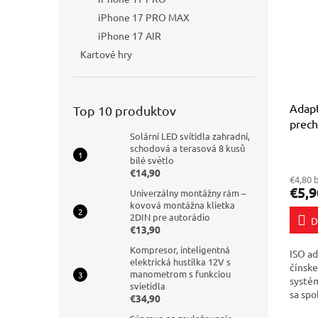
iPhone 17 PRO MAX
iPhone 17 AIR
Kartové hry
Adapt
Top 10 produktov
prech
Solární LED svítidla zahradní,
rádia
schodová a terasová 8 kusů
Priem
PIN
bílé světlo
hodno
€14,90
€4,80 
produ
€5,9
Univerzálny montážny rám –
je
kovová montážna klietka
4,5
2DIN pre autorádio
D
z
€13,90
5
hviezd
Kompresor, inteligentná
ISO ad
elektrická hustilka 12V s
čínske
manometrom s funkciou
systé
svietidla
sa spo
€34,90
intui