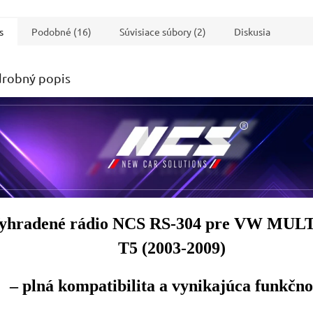
jením. Schéma zapojenia
livých pinov viď....
s
Podobné (16)
Súvisiace súbory (2)
Diskusia
robný popis
yhradené rádio NCS RS-304 pre VW MUL
T5 (2003-2009)
– plná kompatibilita a vynikajúca funkčno