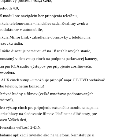
vorjadrový procesor
4x1,3 GHz
,
uetooth 4.0,
S modul pre navigáciu bez pripojenia telefónu,
nkcia telefonovania - handsfree sada. Kvalitný zvuk z
produktorov v automobile,
nkcia Mirror Link - zrkadlenie obrazovky z telefónu na
razovku rádia,
 rádio disonuje pamäťou až na 18 rozhlasových staníc,
mostatný video vstup cinch na podporu parkovacej kamery,
tra pár RCA audio výstupov pre pripojenie zosilňovača,
bwoofera,
x AUX cinch vstup - umožňuje pripojiť napr. CD/DVD prehrávač
ebo telefón, hernú konzolu!
ehrávač hudby a filmov (veľké množstvo podporovaných
mátov!),
deo výstup cinch pre pripojenie externého monitora napr. na
erke hlavy na sledovanie filmov. Ideálne na dlhé cesty, pre
bavu Vašich detí,
iverzálna veľkosť 2-DIN,
ádanie aplikácií rovnako ako na telefóne. Nainštalujte si