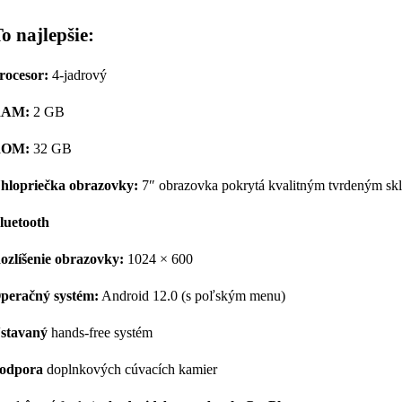
To najlepšie:
rocesor:
4-jadrový
AM:
2 GB
OM:
32 GB
hlopriečka obrazovky:
7″ obrazovka pokrytá kvalitným tvrdeným sk
luetooth
ozlíšenie obrazovky:
1024 × 600
peračný systém:
Android 12.0 (s poľským menu)
stavaný
hands-free systém
odpora
doplnkových cúvacích kamier