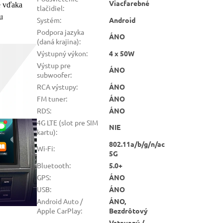
Viacfarebné
e vďaka
tlačidiel
:
u
Systém
:
Android
Podpora jazyka
ÁNO
(daná krajina)
:
Výstupný výkon
:
4 x 50W
Výstup pre
ÁNO
subwoofer
:
RCA výstupy
:
ÁNO
FM tuner
:
ÁNO
RDS
:
ÁNO
4G LTE (slot pre SIM
NIE
kartu)
:
802.11a/b/g/n/ac
Wi-Fi
:
5G
Bluetooth
:
5.0+
GPS
:
ÁNO
USB
:
ÁNO
Android Auto /
ÁNO,
Apple CarPlay
:
Bezdrôtový
Vstavaný /