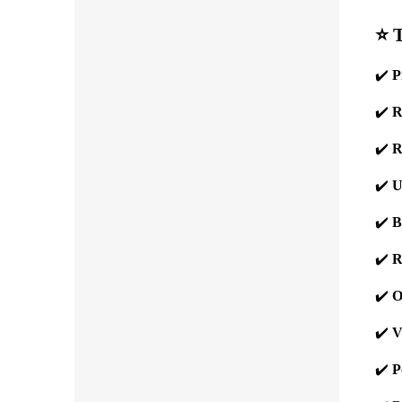
⭐️ 
✔️
P
✔️
R
✔️
R
✔️
U
✔️
B
✔️
R
✔️
O
✔️
V
✔️
P