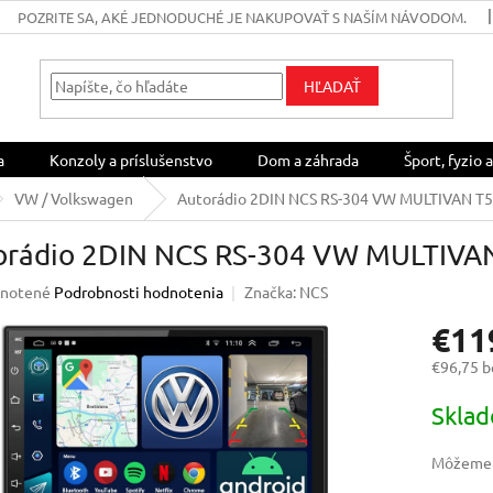
POZRITE SA, AKÉ JEDNODUCHÉ JE NAKUPOVAŤ S NAŠÍM NÁVODOM.
HĽADAŤ
a
Konzoly a príslušenstvo
Dom a záhrada
Šport, fyzio a
VW / Volkswagen
Autorádio 2DIN NCS RS-304 VW MULTIVAN T5 
orádio 2DIN NCS RS-304 VW MULTIVAN
rné
notené
Podrobnosti hodnotenia
Značka:
NCS
enie
€11
u
€96,75 
Jednotk
Skla
cena:
iek.
Môžeme d