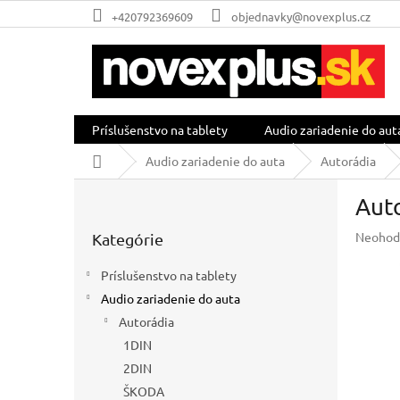
Prejsť
+420792369609
objednavky@novexplus.cz
na
obsah
Príslušenstvo na tablety
Audio zariadenie do aut
Domov
Audio zariadenie do auta
Autorádia
B
Aut
o
Preskočiť
č
Prieme
Neohod
Kategórie
kategórie
n
hodnot
ý
produkt
Príslušenstvo na tablety
p
je
Audio zariadenie do auta
a
0,0
z
Autorádia
n
5
e
1DIN
hviezdič
l
2DIN
ŠKODA