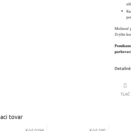
už
Ka
pe
Možnosť p
Zvýšte ko
Ponúkame 
parkovací
Detailné
TLAČ
iaci tovar
Kód:
0294
Kód:
590