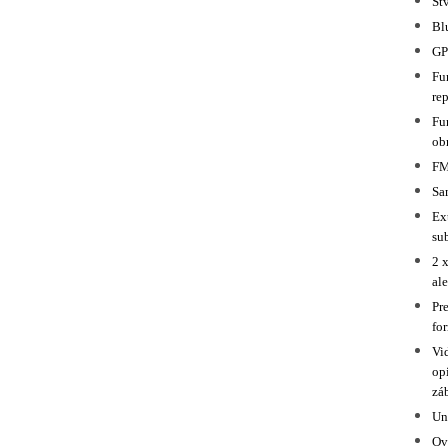
Št
Bl
GP
Fu
re
Fu
ob
FM
Sa
Ex
su
2 
al
Pr
for
Vi
opi
zá
Un
Ovl