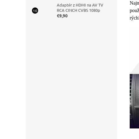
Najn
Adaptér z HDMI na AV TV
RCA CINCH CVBS 1080p
použ
€9,90
rých