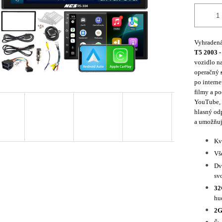
Vyhradená
T5 2003 -
vozidlo n
operačný
po interne
filmy a po
YouTube, 
hlasný od
a umožňuj
Kv
Vš
Dv
svo
3
hu
2