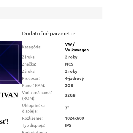
Dodatočné parametre
VW /
Kategória
:
Volkswagen
Záruka
:
2 roky
Značka
:
NCS
Záruka
:
2 roky
Procesor
:
4-jadrový
Pamäť RAM
:
2GB
Vnútorná pamäť
TIVAN
32GB
(ROM)
:
Uhlopriečka
7"
displeja
:
Rozlíšenie
:
1024x600
sť!
Typ displeja
:
IPS
Podsvietenie