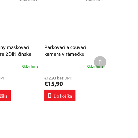
lny maskovací
Parkovací a couvací
re 2DIN čínske
kamera v rámečku
Ďalší
o
produkt
Skladom
Skladom
Priemerné
e
hodnotenie
DPH
€12,93 bez DPH
produktu
€15,90
je
4,1
šíka
Do košíka
z
5
k.
hviezdičiek.