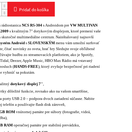
Pridať do košíka
 rádiostanica
NCS RS-304
s Androidom pre
VW MULTIVAN
 2009
s kvalitným 7" dotykovým displejom, ktoré premení vaše
a skutočné multimediálne centrum. Nainštalovaný najnovší
systém Android
s
SLOVENSKÝM
menu vám umožní surfovať
te, čítať novinky zo sveta, hrať hry Sledujte svoje obľúbené
čúvajte hudbu zo streamovacích platforiem, ako je Spotify,
Tidal, Deezer, Apple Music, HBO Max Rádio má vstavaný
posluch (
HANDS-FREE
), ktorý zvyšuje bezpečnosť pri riadení
e vyhnúť sa pokutám.
alitný
dotykový displej 7''
,
etky dôležité funkcie, rovnako ako na vašom smartfóne,
a porty USB 2.0 – podpora dvoch zariadení súčasne. Nabite
j telefón a používajte flash disk zároveň,
2GB ROM
vnútornej pamäte pre súbory (fotografie, videá,
dba),
GB RAM
operačnej pamäte pre stabilnú prevádzku,