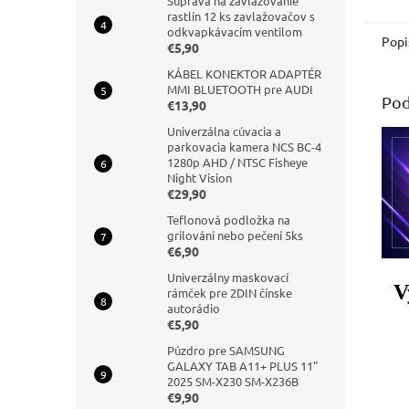
Súprava na zavlažovanie
pripo
rastlín 12 ks zavlažovačov s
jednot
odkvapkávacím ventilom
Popi
€5,90
KÁBEL KONEKTOR ADAPTÉR
MMI BLUETOOTH pre AUDI
Pod
€13,90
Univerzálna cúvacia a
parkovacia kamera NCS BC-4
1280p AHD / NTSC Fisheye
Night Vision
€29,90
Teflonová podložka na
grilování nebo pečení 5ks
€6,90
Univerzálny maskovací
V
rámček pre 2DIN čínske
autorádio
€5,90
Púzdro pre SAMSUNG
GALAXY TAB A11+ PLUS 11"
2025 SM-X230 SM-X236B
€9,90