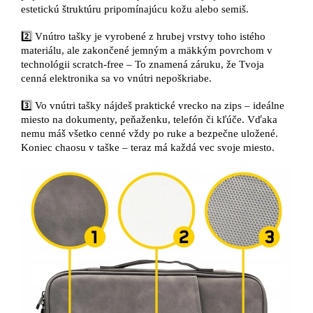
estetickú štruktúru pripomínajúcu kožu alebo semiš.
2️⃣ Vnútro tašky je vyrobené z hrubej vrstvy toho istého
materiálu, ale zakončené jemným a mäkkým povrchom v
technológii scratch-free – To znamená záruku, že Tvoja
cenná elektronika sa vo vnútri nepoškriabe.
3️⃣ Vo vnútri tašky nájdeš praktické vrecko na zips – ideálne
miesto na dokumenty, peňaženku, telefón či kľúče. Vďaka
nemu máš všetko cenné vždy po ruke a bezpečne uložené.
Koniec chaosu v taške – teraz má každá vec svoje miesto.