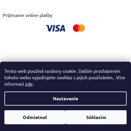
Prijímame online platby
Tento web používá soubory cookie. Dalším procházením
tohoto webu vyjadřujete souhlas s jejich používáním.. Více
informací
zde
.
Nastavenie
Vytvoril Shoptet
Odmietnuť
Súhlasím
Copyright 2026
novexplus.sk
. Všetky práva vyhradené.