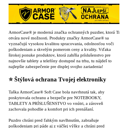
ArmorCase® je moderná značka ochranných puzdier, ktorá Ti
otvára nové možnosti. Produkty značky ArmorCase® sa
vyznačujú vysokou kvalitou spracovania, odolnosťou voči
poškodeniam a skvelým pomerom ceny a kvality. Vďaka
širokej ponuke produktov, ktorá zahŕňa príslušenstvo pre
najnovšie tablety a telefóny dostupné na trhu, tu nájdeš to
najlepšie zabezpečenie pre displej svojho zariadenia!
⭐ Štýlová ochrana Tvojej elektroniky
Taška ArmorCase® Soft Case bola navrhnutá tak, aby
poskytovala ochranu a bezpečie pre NOTEBOOKY,
TABLETY A PRÍSLUŠENSTVO vo vnútri, a zároveň
zachovala pohodlie a komfort pri ich prenášaní.
Puzdro chráni pred ľahkým navlhnutím, zabraňuje
poškodeniam pri páde aj z väčšej výšky a chráni pred