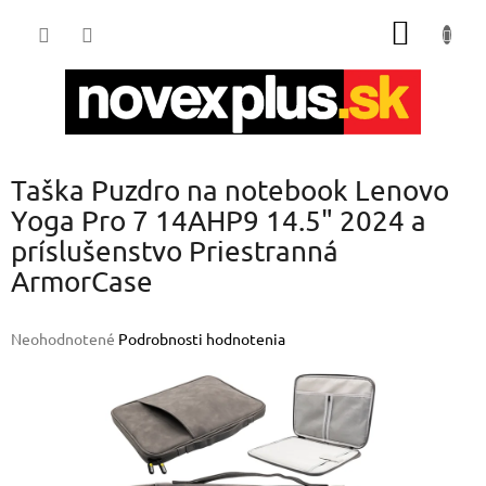
Prejsť
NÁKU
na
obsah
KOŠÍK
Taška Puzdro na notebook Lenovo
Yoga Pro 7 14AHP9 14.5" 2024 a
príslušenstvo Priestranná
ArmorCase
Priemerné
Neohodnotené
Podrobnosti hodnotenia
hodnotenie
produktu
je
0,0
z
5
hviezdičiek.