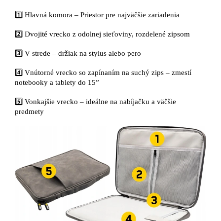
1️⃣ Hlavná komora – Priestor pre najväčšie zariadenia
2️⃣ Dvojité vrecko z odolnej sieťoviny, rozdelené zipsom
3️⃣ V strede – držiak na stylus alebo pero
4️⃣ Vnútorné vrecko so zapínaním na suchý zips – zmestí
notebooky a tablety do 15”
5️⃣ Vonkajšie vrecko – ideálne na nabíjačku a väčšie
predmety