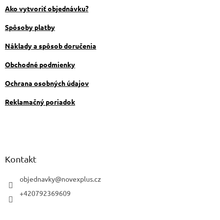
i
Ako vytvoriť objednávku?
e
Spôsoby platby
Náklady a spôsob doručenia
Obchodné podmienky
Ochrana osobných údajov
Reklamačný poriadok
Kontakt
objednavky
@
novexplus.cz
+420792369609