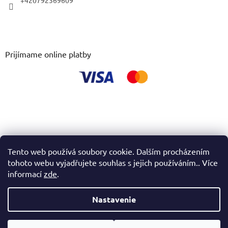
+420792369609
Prijímame online platby
Tento web používá soubory cookie. Dalším procházením
tohoto webu vyjadřujete souhlas s jejich používáním.. Více
informací
zde
.
Nastavenie
Vytvoril Shoptet