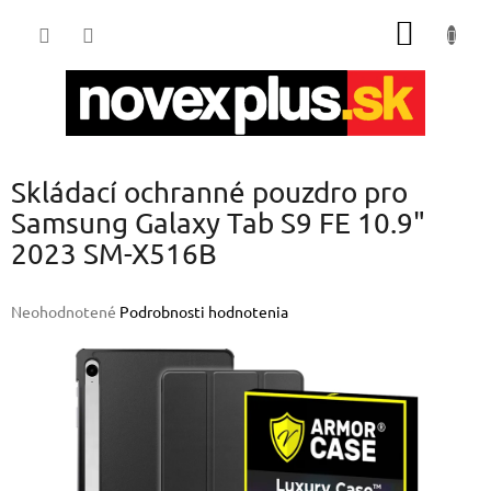
Prejsť
NÁKU
na
obsah
KOŠÍK
Skládací ochranné pouzdro pro
Samsung Galaxy Tab S9 FE 10.9"
2023 SM-X516B
Priemerné
Neohodnotené
Podrobnosti hodnotenia
hodnotenie
produktu
je
0,0
z
5
hviezdičiek.