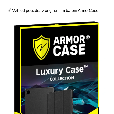
☄️ Vzhled pouzdra v originálním balení ArmorCase: