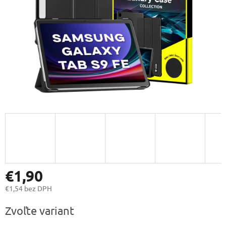
€1,90
€1,54 bez DPH
Jednotková
Zvoľte variant
cena: