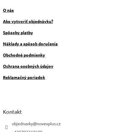
p
ä
O nás
t
i
Ako vytvoriť objednávku?
e
Spôsoby platby
Náklady a spôsob doručenia
Obchodné podmienky
Ochrana osobných údajov
Reklamačný poriadok
Kontakt
objednavky
@
novexplus.cz