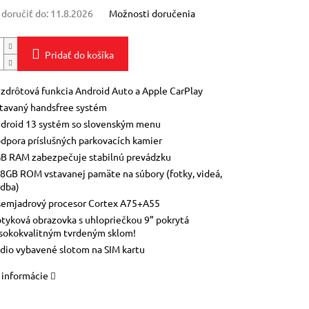
oručiť do:
11.8.2026
Možnosti doručenia
Pridať do košíka
zdrôtová funkcia Android Auto a Apple CarPlay
tavaný handsfree systém
droid 13 systém so slovenským menu
dpora príslušných parkovacích kamier
B RAM zabezpečuje stabilnú prevádzku
8GB ROM vstavanej pamäte na súbory (fotky, videá,
dba)
emjadrový procesor Cortex A75+A55
tyková obrazovka s uhlopriečkou 9” pokrytá
sokokvalitným tvrdeným sklom!
dio vybavené slotom na SIM kartu
 informácie