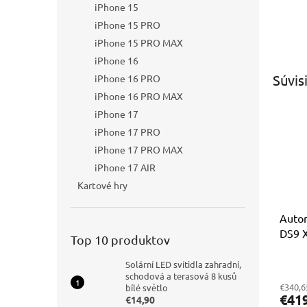
iPhone 15
iPhone 15 PRO
iPhone 15 PRO MAX
iPhone 16
Súvis
iPhone 16 PRO
iPhone 16 PRO MAX
iPhone 17
iPhone 17 PRO
iPhone 17 PRO MAX
iPhone 17 AIR
Kartové hry
Autor
DS9 
Top 10 produktov
9″
Priem
Solární LED svítidla zahradní,
hodno
schodová a terasová 8 kusů
€340,6
bílé světlo
produ
€41
€14,90
je