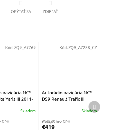
OPÝTAŤ SA
ZDIEĽAŤ
Kód:
ZQ9_A7769
Kód:
ZQ9_A7288_CZ
o navigácia NCS
Autorádio navigácia NCS
a Yaris III 2011-
DS9 Renault Trafic III
Ďalší
roid 8GB LTE 9″
2014-2021 Android 8GB
produkt
Skladom
Skladom
Priemerné
LTE 9″
e
hodnotenie
z DPH
€340,65 bez DPH
produktu
€419
je