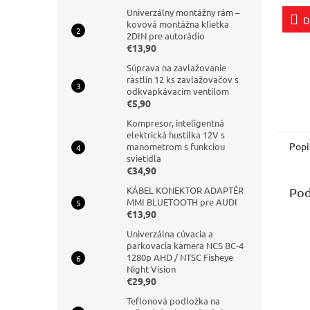
5,0
Univerzálny montážny rám –
D
z
kovová montážna klietka
5
2DIN pre autorádio
hviezd
€13,90
Súprava na zavlažovanie
rastlín 12 ks zavlažovačov s
odkvapkávacím ventilom
€5,90
Kompresor, inteligentná
elektrická hustilka 12V s
Popi
manometrom s funkciou
svietidla
€34,90
KÁBEL KONEKTOR ADAPTÉR
Pod
MMI BLUETOOTH pre AUDI
€13,90
Univerzálna cúvacia a
parkovacia kamera NCS BC-4
1280p AHD / NTSC Fisheye
Night Vision
€29,90
Teflonová podložka na