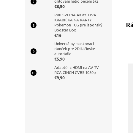
grilování nebo pečení 5ks
€6,90
PRIESVITNÁ AKRYLOVÁ
KRABIČKA NA KARTY
Rá
Pokemon TCG pre japonský
Booster Box
€16
Univerzálny maskovací
rámček pre 2DIN čínske
autorádio
€5,90
Adaptér z HDMI na AV TV
RCA CINCH CVBS 1080p
€9,90