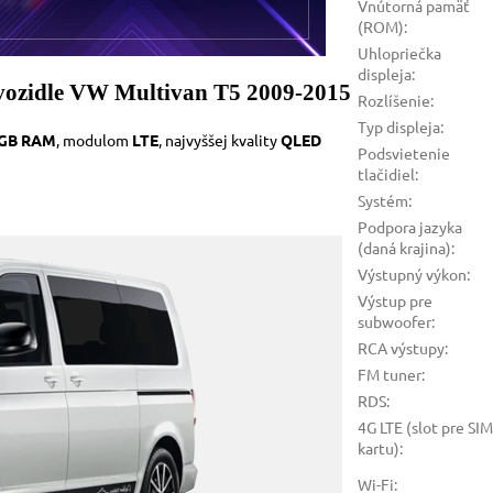
Vnútorná pamäť
(ROM)
:
Uhlopriečka
displeja
:
 vozidle VW Multivan T5 2009-2015
Rozlíšenie
:
Typ displeja
:
 GB RAM
, modulom
LTE
, najvyššej kvality
QLED
Podsvietenie
tlačidiel
:
Systém
:
Podpora jazyka
(daná krajina)
:
Výstupný výkon
:
Výstup pre
subwoofer
:
RCA výstupy
:
FM tuner
:
RDS
:
4G LTE (slot pre SIM
kartu)
:
Wi-Fi
: