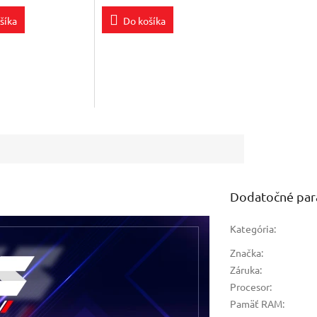
5,0
šíka
Do košíka
z
5
k.
hviezdičiek.
Dodatočné pa
Kategória
:
Značka
:
Záruka
:
Procesor
:
Pamäť RAM
: