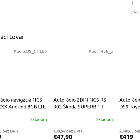
TLAČ
iaci tovar
Kód:
ZQ9_CHL06
Kód:
1458_S
ádio navigácia NCS
Autorádio 2DIN NCS RS-
Autorádi
XXX Android 8GB LTE
302 Škoda SUPERB 1 I
DS9 Toyot
2000 - 2008
2020 And
Skladom
Skladom
erné
Priemerné
tenie
hodnoteni
5 bez DPH
€38,94 bez DPH
€340,65 be
ktu
produktu
9
€47,90
€419
je