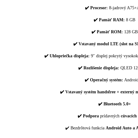
✔️ Procesor:
8-jadrový A75+
✔️ Pamäť RAM:
8 GB
✔️ Pamäť ROM:
128 GB
✔️ Vstavaný modul LTE (slot na S
✔️ Uhlopriečka displeja:
9″ displej pokrytý vysoko
✔️ Rozlíšenie displeja:
QLED 12
✔️ Operačný systém:
Android
✔️ Vstavaný systém handsfree + externý m
✔️ Bluetooth 5.0+
✔️ Podpora
prídavných
cúvacích
✔️ Bezdrôtová funkcia
Android Auto a 