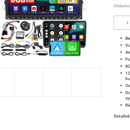
Môžeme d
Be
Vs
An
Po
8G
12
hu
Os
Do
vy
Rá
Detailné