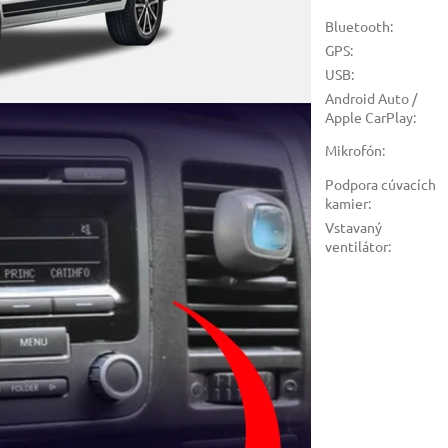
Bluetooth
:
GPS
:
USB
:
Android Auto /
Apple CarPlay
:
Mikrofón
:
Podpora cúvacích
kamier
:
Vstavaný
ventilátor
: