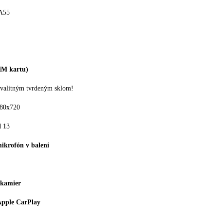
A55
IM kartu)
kvalitným tvrdeným sklom!
80x720
 13
ikrofón v balení
 kamier
Apple CarPlay