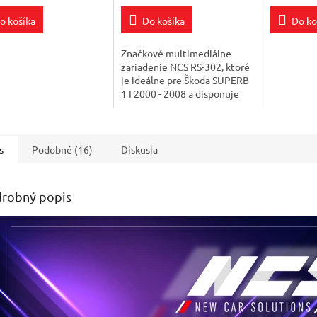
5,0
o košíka
Do košíka
Do ko
z
5
ičiek.
hviezdičie
Značkové multimediálne
zariadenie NCS RS-302, ktoré
je ideálne pre Škoda SUPERB
1 I 2000 - 2008 a disponuje
kvalitným dotykovým
displejom 7", ktorý premení
Vaše vozidlo na...
s
Podobné (16)
Diskusia
robný popis