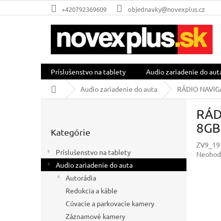
Prejsť
+420792369609
objednavky@novexplus.cz
na
obsah
Príslušenstvo na tablety
Audio zariadenie do aut
Domov
Audio zariadenie do auta
RÁDIO NAVIG
B
RÁD
o
Preskočiť
č
8GB
Kategórie
kategórie
n
ZV9_19
ý
Príslušenstvo na tablety
Prieme
Neohod
p
hodnot
Audio zariadenie do auta
a
produkt
Autorádia
n
je
e
Redukcia a káble
0,0
l
z
Cúvacie a parkovacie kamery
5
Záznamové kamery
hviezdič