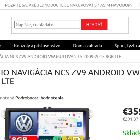
POZRITE SA, AKÉ JEDNODUCHÉ JE NAKUPOVAŤ S NAŠÍM NÁVODOM.
HĽADAŤ
a
Konzoly a príslušenstvo
Dom a záhrada
Šport, fyzio a
ÁCIA NCS ZV9 ANDROID VW MULTIVAN T5 2009-2015 8GB LTE
IO NAVIGÁCIA NCS ZV9 ANDROID VW
 LTE
rné
notené
Podrobnosti hodnotenia
enie
€35
u
€291,87
Jednotk
Skla
cena:
iek.