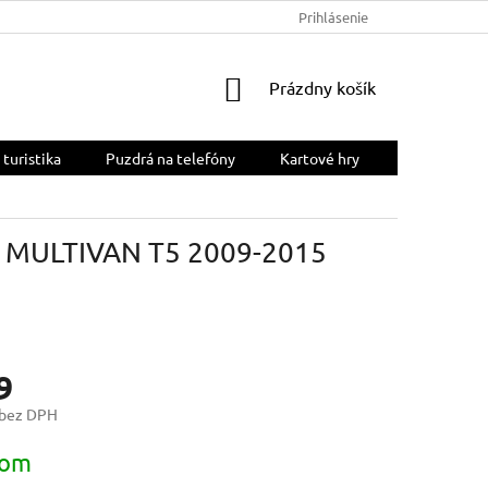
OBCHODNÉ PODMIENKY
PODMIENKY OCHRANY OSOBNÝCH ÚDA
Prihlásenie
NÁKUPNÝ
Prázdny košík
KOŠÍK
 turistika
Puzdrá na telefóny
Kartové hry
 MULTIVAN T5 2009-2015
9
 bez DPH
ová
dom