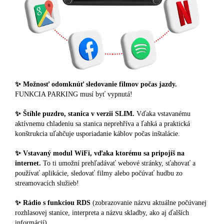
✨ Možnosť odomknúť sledovanie filmov počas jazdy.
FUNKCIA PARKING musí byť vypnutá!
✨ Štíhle puzdro, stanica v verzii SLIM.
Vďaka vstavanému
aktívnemu chladeniu sa stanica neprehříva a ľahká a praktická
konštrukcia uľahčuje usporiadanie káblov počas inštalácie.
✨ Vstavaný modul WiFi, vďaka ktorému sa pripojíš na
internet.
To ti umožní prehľadávať webové stránky, sťahovať a
používať aplikácie, sledovať filmy alebo počúvať hudbu zo
streamovacích služieb!
✨ Rádio s funkciou RDS
(zobrazovanie názvu aktuálne počúvanej
rozhlasovej stanice, interpreta a názvu skladby, ako aj ďalších
informácií).