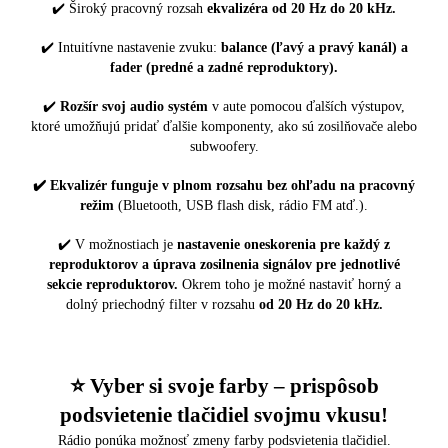
✔️ Široký pracovný rozsah
ekvalizéra od 20 Hz do 20 kHz.
✔️ Intuitívne nastavenie zvuku:
balance (ľavý a pravý kanál) a
fader (predné a zadné reproduktory).
✔️
Rozšír svoj audio systém
v aute pomocou ďalších výstupov,
ktoré umožňujú pridať ďalšie komponenty, ako sú zosilňovače alebo
subwoofery.
✔️ Ekvalizér funguje v plnom rozsahu bez ohľadu na pracovný
režim
(Bluetooth, USB flash disk, rádio FM atď.).
✔️ V možnostiach je
nastavenie oneskorenia pre každý z
reproduktorov a úprava zosilnenia signálov pre jednotlivé
sekcie reproduktorov.
Okrem toho je možné nastaviť horný a
dolný priechodný filter v rozsahu
od 20 Hz do 20 kHz.
⭐️ Vyber si svoje farby – prispôsob
podsvietenie tlačidiel svojmu vkusu!
Rádio ponúka možnosť zmeny farby podsvietenia tlačidiel.