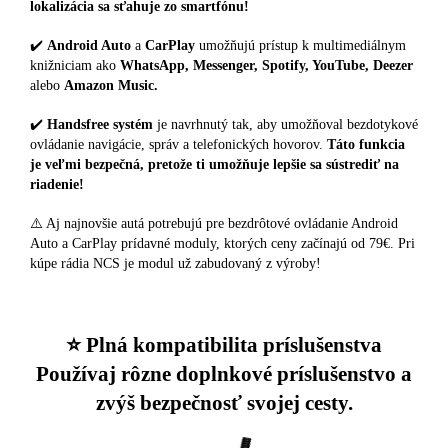
lokalizácia sa sťahuje zo smartfónu!
✔️
Android Auto
a
CarPlay
umožňujú prístup k multimediálnym
knižniciam ako
WhatsApp, Messenger, Spotify, YouTube, Deezer
alebo
Amazon Music.
✔️
Handsfree systém
je navrhnutý tak, aby umožňoval bezdotykové
ovládanie navigácie, správ a telefonických hovorov.
Táto funkcia
je veľmi bezpečná, pretože ti umožňuje lepšie sa sústrediť na
riadenie!
⚠️ Aj najnovšie autá potrebujú pre bezdrôtové ovládanie Android
Auto a CarPlay prídavné moduly, ktorých ceny začínajú od 79€. Pri
kúpe rádia NCS je modul už zabudovaný z výroby!
⭐️ Plná kompatibilita príslušenstva
Používaj rôzne doplnkové príslušenstvo a
zvýš bezpečnosť svojej cesty.