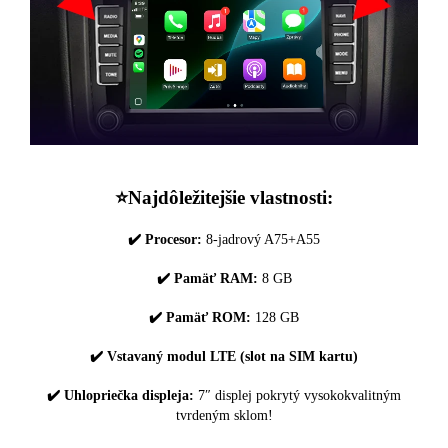
⭐️Najdôležitejšie vlastnosti:
✔️ Procesor:
8-jadrový A75+A55
✔️ Pamäť RAM:
8 GB
✔️ Pamäť ROM:
128 GB
✔️ Vstavaný modul LTE (slot na SIM kartu)
✔️ Uhlopriečka displeja:
7″ displej pokrytý vysokokvalitným
tvrdeným sklom!