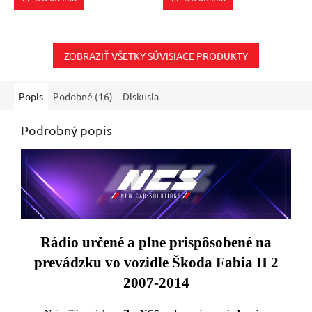
z
z
5
5
hviezdičiek.
hviezdičiek.
ZOBRAZIŤ VŠETKY SÚVISIACE PRODUKTY
Popis
Podobné (16)
Diskusia
Podrobný popis
Rádio určené a plne prispôsobené na
prevádzku vo vozidle Škoda Fabia II 2
2007-2014