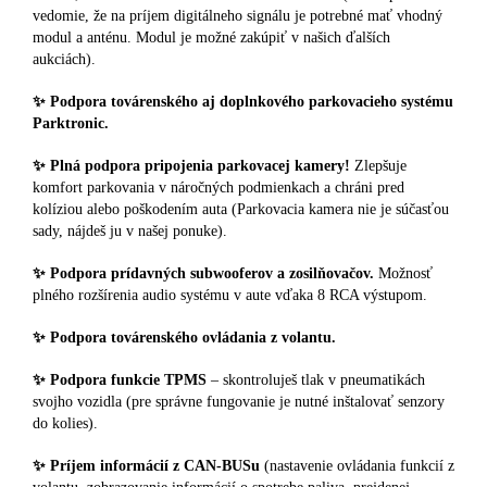
vedomie, že na príjem digitálneho signálu je potrebné mať vhodný
modul a anténu. Modul je možné zakúpiť v našich ďalších
aukciách).
✨ Podpora továrenského aj doplnkového parkovacieho systému
Parktronic.
✨ Plná podpora pripojenia parkovacej kamery!
Zlepšuje
komfort parkovania v náročných podmienkach a chráni pred
kolíziou alebo poškodením auta (Parkovacia kamera nie je súčasťou
sady, nájdeš ju v našej ponuke).
✨ Podpora prídavných subwooferov a zosilňovačov.
Možnosť
plného rozšírenia audio systému v aute vďaka 8 RCA výstupom.
✨ Podpora továrenského ovládania z volantu.
✨ Podpora funkcie TPMS
– skontroluješ tlak v pneumatikách
svojho vozidla (pre správne fungovanie je nutné inštalovať senzory
do kolies).
✨ Príjem informácií z CAN-BUSu
(nastavenie ovládania funkcií z