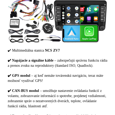
✔️ Multimediálna stanica
NCS ZV7
✔️ Napájacie a signálne káble
– zabezpečujú správnu funkciu rádia
a prenos zvuku na reproduktory (štandard ISO, Quadlock).
✔️ GPS modul
– aj keď nemáte továrenskú navigáciu, teraz máte
možnosť využívať GPS!
✔️ CAN-BUS modul
– umožňuje nastavenie ovládania funkcií z
volantu, zobrazovanie informácií o spotrebe, prejdenej vzdialenosti,
zobrazenie správ o nezatvorených dverách, teplote, ovládanie
funkcií rádia, hlasitosti atď.