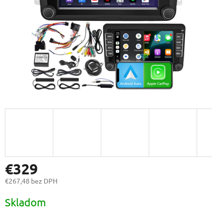
€329
€267,48 bez DPH
Jednotková
Skladom
cena: