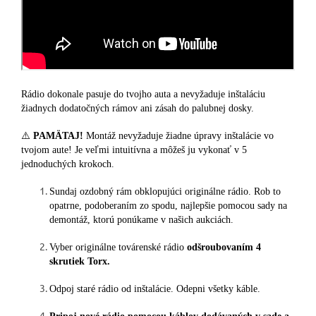
Rádio dokonale pasuje do tvojho auta a nevyžaduje inštaláciu
žiadnych dodatočných rámov ani zásah do palubnej dosky.
⚠️
PAMÄTAJ!
Montáž nevyžaduje žiadne úpravy inštalácie vo
tvojom aute! Je veľmi intuitívna a môžeš ju vykonať v 5
jednoduchých krokoch.
Sundaj ozdobný rám obklopujúci originálne rádio. Rob to
opatrne, podoberaním zo spodu, najlepšie pomocou sady na
demontáž, ktorú ponúkame v našich aukciách.
Vyber originálne továrenské rádio
odšroubovaním 4
skrutiek Torx.
Odpoj staré rádio od inštalácie. Odepni všetky káble.