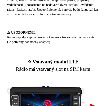
volantu, zobrazovanie informácií o spotrebe paliva, prejdenej
vzdialenosti, upozornenia na nedovreté dvere, teplotu, ovládanie
rádia, hlasitosti atď.). Upozorňujeme, že funkcie budú fungovať len
v prípade, že tvoje vozidlo má potrebné senzory.
⚠️ UPOZORNENIE!
Rádio nepodporuje parkovaciu kameru z továrenskej výbavy auta!
(Je potrebný dodatočný adaptér)
⭐️ Vstavaný modul LTE
Rádio má vstavaný slot na SIM kartu