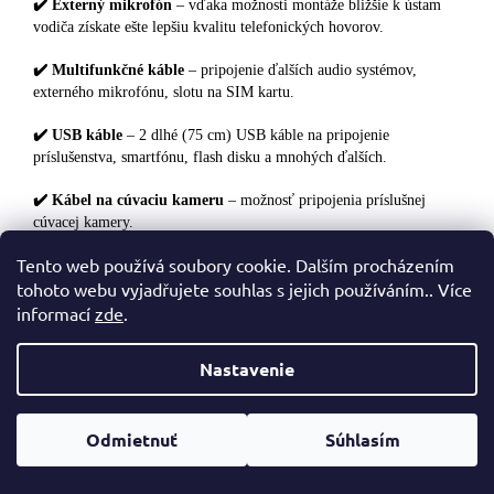
✔️ Externý mikrofón
– vďaka možnosti montáže bližšie k ústam
vodiča získate ešte lepšiu kvalitu telefonických hovorov.
✔️ Multifunkčné káble
– pripojenie ďalších audio systémov,
externého mikrofónu, slotu na SIM kartu.
✔️ USB káble
– 2 dlhé (75 cm) USB káble na pripojenie
príslušenstva, smartfónu, flash disku a mnohých ďalších.
✔️ Kábel na cúvaciu kameru
– možnosť pripojenia príslušnej
cúvacej kamery.
Tento web používá soubory cookie. Dalším procházením
✔️ Anténny adaptér
– umožňuje pripojenie továrenskej FM antény.
tohoto webu vyjadřujete souhlas s jejich používáním.. Více
✔️ Wi-Fi, LTE antény
– zabezpečujú lepšiu kvalitu pripojenia k
informací
zde
.
sieti, čo sa premieta do rýchlejšieho a stabilnejšieho prístupu na
internet.
Nastavenie
Odmietnuť
Súhlasím
⭐️Zoznam kompatibilných vozidiel
U niektorých modelov po roku 2015 je nevyhnutné dokúpiť