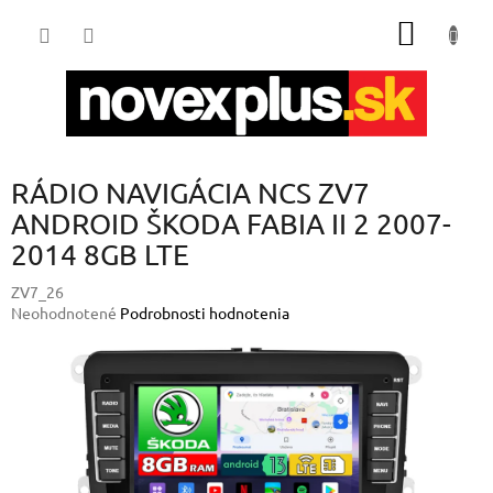
Prejsť
NÁKU
na
obsah
KOŠÍK
RÁDIO NAVIGÁCIA NCS ZV7
ANDROID ŠKODA FABIA II 2 2007-
2014 8GB LTE
ZV7_26
Priemerné
Neohodnotené
Podrobnosti hodnotenia
hodnotenie
produktu
je
0,0
z
5
hviezdičiek.