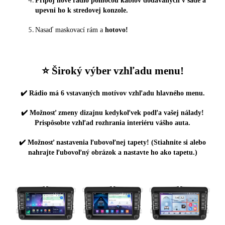
Pripoj nové rádio pomocou káblov dodávaných v sade a
upevni ho k stredovej konzole.
Nasaď maskovací rám a
hotovo!
⭐️ Široký výber vzhľadu menu!
✔️ Rádio má 6 vstavaných motívov vzhľadu hlavného menu.
✔️ Možnosť zmeny dizajnu kedykoľvek podľa vašej nálady!
Prispôsobte vzhľad rozhrania interiéru vášho auta.
✔️ Možnosť nastavenia ľubovoľnej tapety! (Stiahnite si alebo
nahrajte ľubovoľný obrázok a nastavte ho ako tapetu.)