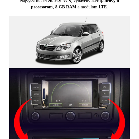
Najvyšší model
značky NCS
, vybavený
osemjadrovým
procesorom, 8 GB RAM
a modulom
LTE
.