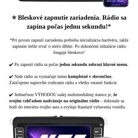
⭐️ Bleskové zapnutie zariadenia. Rádio sa
zapína počas jednu sekundu!*
*Pri prvom zapnutí zariadenia prebieha inicializácia hardvéru, takže
zapnutie môže trvať o niečo dlhšie. Po dokončení inštalácie rádio
funguje bleskovo!
✔️ Po zapnutí rádia sa počas
jednu sekundu zobrazí hlavné menu.
✔️ Naše rádio sa vyznačuje menu
kompletně v slovenčine.
Zaisťujeme najnovšie rozhranie rádia a všetky ostatné funkcie.
✔️ Jedinečnou VÝHODOU našej multimediálnej stanice je,
že
svojím vzhľadom nadväzuje na originálne rádio
– dokonale sa
hodí do interiéru tvojho auta a zvyšuje štandard vybavenia vozidla.