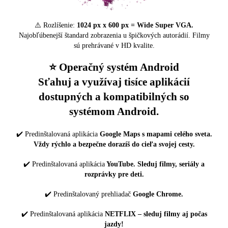
⚠️ Rozlíšenie:
1024 px x 600 px = Wide Super VGA.
Najobľúbenejší štandard zobrazenia u špičkových autorádií. Filmy
sú prehrávané v HD kvalite.
⭐️ Operačný systém Android
Sťahuj a využívaj tisíce aplikácií
dostupných a kompatibilných so
systémom Android.
✔️ Predinštalovaná aplikácia
Google Maps s mapami celého sveta.
Vždy rýchlo a bezpečne dorazíš do cieľa svojej cesty.
✔️ Predinštalovaná aplikácia
YouTube. Sleduj filmy, seriály a
rozprávky pre deti.
✔️ Predinštalovaný prehliadač
Google Chrome.
✔️ Predinštalovaná aplikácia
NETFLIX – sleduj filmy aj počas
jazdy!