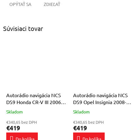
OPÝTAŤ SA
ZDIEĽAŤ
Súvisiaci tovar
Autorádio navigácia NCS
Autorádio navigácia NCS
DS9 Honda CR-V III 2006-
DS9 Opel Insignia 2008-
2012 Android 8GB LTE 9″
2013 Android 8GB LTE 9″
Skladom
Skladom
Priemerné
Priemerné
hodnotenie
hodnotenie
€340,65 bez DPH
€340,65 bez DPH
produktu
produktu
€419
€419
je
je
5,0
5,0
Do košíka
Do košíka