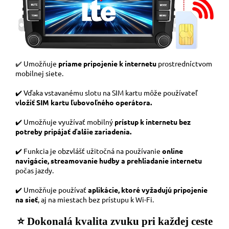
✔️
Umožňuje
priame pripojenie k internetu
prostredníctvom
mobilnej siete.
✔️ Vďaka vstavanému slotu na SIM kartu môže používateľ
vložiť SIM kartu ľubovoľného operátora.
✔️ Umožňuje využívať mobilný
prístup k internetu bez
potreby pripájať ďalšie zariadenia.
✔️ Funkcia je obzvlášť užitočná na používanie
online
navigácie, streamovanie hudby a prehliadanie internetu
počas jazdy.
✔️ Umožňuje používať
aplikácie, ktoré vyžadujú pripojenie
na sieť
, aj na miestach bez prístupu k Wi-Fi.
⭐️ Dokonalá kvalita zvuku pri každej ceste