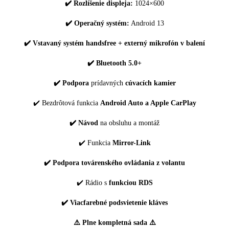
✔️ Rozlíšenie displeja:
1024×600
✔️ Operačný systém:
Android 13
✔️ Vstavaný systém handsfree + externý mikrofón v balení
✔️ Bluetooth 5.0+
✔️ Podpora
prídavných
cúvacích kamier
✔️ Bezdrôtová funkcia
Android Auto a Apple CarPlay
✔️ Návod
na obsluhu a montáž
✔️ Funkcia
Mirror-Link
✔️ Podpora továrenského ovládania z volantu
✔️ Rádio s
funkciou RDS
✔️ Viacfarebné podsvietenie kláves
⚠️ Plne kompletná sada ⚠️