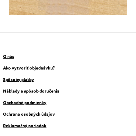
Z
á
p
ä
O nás
t
i
Ako vytvoriť objednávku?
e
Spôsoby platby
Náklady a spôsob doručenia
Obchodné podmienky
Ochrana osobných údajov
Reklamačný poriadok