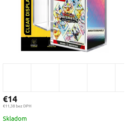
€14
€11,38 bez DPH
Jednotková
Skladom
cena: