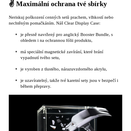
✌️ Maximální ochrana tvé sbírky
Neriskuj poškození cenných setů prachem, vlhkostí nebo
nechtěným pomačkáním. Náš Clear Display Case:
je přesně navržený pro anglický Booster Bundle, s
ohledem i na ochrannou fólii produktu,
má speciální magnetické zavírání, které brání
vypadnutí tvého setu,
je vyroben z tlustého, nárazuvzdorného akrylu,
je uzavíratelný, takže tvé karetní sety jsou v bezpečí i
během přepravy.