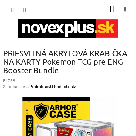
Prejsť
NÁKU
na
obsah
KOŠÍK
PRIESVITNÁ AKRYLOVÁ KRABIČKA
NA KARTY Pokemon TCG pre ENG
Booster Bundle
E1788
Priemerné
2 hodnotenia
Podrobnosti hodnotenia
hodnotenie
produktu
je
5,0
z
5
hviezdičiek.