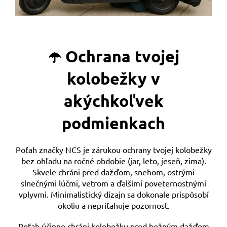
☂️ Ochrana tvojej
kolobežky v
akýchkoľvek
podmienkach
Poťah značky NCS je zárukou ochrany tvojej kolobežky
bez ohľadu na ročné obdobie (jar, leto, jeseň, zima).
Skvele chráni pred dažďom, snehom, ostrými
slnečnými lúčmi, vetrom a ďalšími poveternostnými
vplyvmi. Minimalistický dizajn sa dokonale prispôsobí
okoliu a nepriťahuje pozornosť.
Poťah účinne chráni kolobežku pred bežným dažďom