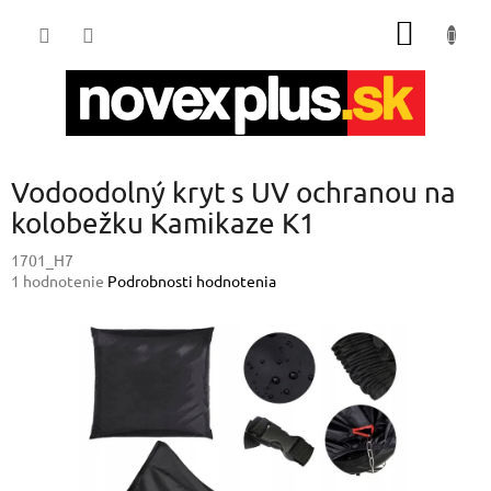
Prejsť
NÁKU
na
obsah
KOŠÍK
Vodoodolný kryt s UV ochranou na
kolobežku Kamikaze K1
1701_H7
Priemerné
1 hodnotenie
Podrobnosti hodnotenia
hodnotenie
produktu
je
5,0
z
5
hviezdičiek.