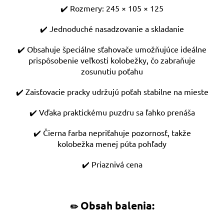
✔️ Rozmery: 245 × 105 × 125
✔️ Jednoduché nasadzovanie a skladanie
✔️ Obsahuje špeciálne sťahovače umožňujúce ideálne
prispôsobenie veľkosti kolobežky, čo zabraňuje
zosunutiu poťahu
✔️ Zaisťovacie pracky udržujú poťah stabilne na mieste
✔️ Vďaka praktickému puzdru sa ľahko prenáša
✔️ Čierna farba nepriťahuje pozornosť, takže
kolobežka menej púta pohľady
✔️ Priaznivá cena
Obsah balenia:
✏️