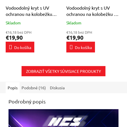
Vodoodolný kryt s UV
Vodoodolný kryt s UV
ochranou na kolobežku
ochranou na kolobežku MS
Xiaomi Scooter 5 Max
Energy e20
Skladom
Skladom
Priemerné
Priemerné
hodnotenie
hodnotenie
€16,18 bez DPH
€16,18 bez DPH
produktu
produktu
€19,90
€19,90
je
je
5,0
5,0
Do košíka
Do košíka
z
z
5
5
hviezdičiek.
hviezdičiek.
ZOBRAZIŤ VŠETKY SÚVISIACE PRODUKTY
Popis
Podobné (16)
Diskusia
Podrobný popis