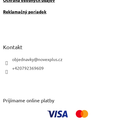
Ochrana osobných údajov
Reklamačný poriadok
Kontakt
objednavky
@
novexplus.cz
+420792369609
Prijímame online platby