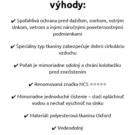
výhody:
✔️ Spoľahlivá ochrana pred dažďom, snehom, ostrým
slnkom, vetrom a inými náročnými poveternostnými
podmienkami
✔️ Špeciálny typ tkaniny zabezpečuje dobrú cirkuláciu
vzduchu
✔️ Poťah je mimoriadne odolný a chráni kolobežku
pred znečistením
✔️ Renomovaná značka NCS ⭐️⭐️⭐️⭐️⭐️
✔️ Mimoriadne jednoduché čistenie – stačí opláchnuť
vodou a nechať vyschnúť na slnku
✔️ Materiál: polyesterová tkanina Oxford
✔️ Vodeodolný