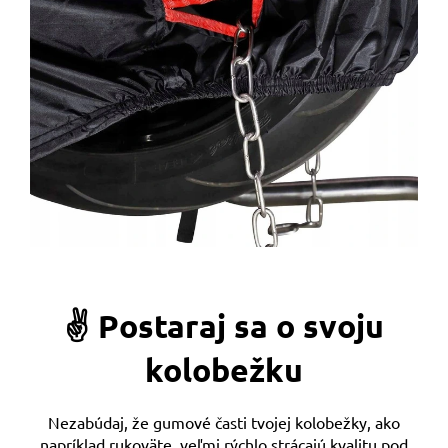
✌️ Postaraj sa o svoju
kolobežku
Nezabúdaj, že gumové časti tvojej kolobežky, ako
napríklad rukoväte, veľmi rýchlo strácajú kvalitu pod