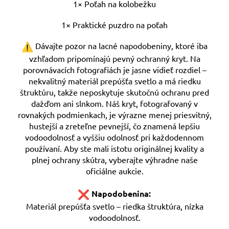
1× Poťah na kolobežku
1× Praktické puzdro na poťah
Dávajte pozor na lacné napodobeniny, ktoré iba
vzhľadom pripomínajú pevný ochranný kryt. Na
porovnávacích fotografiách je jasne vidieť rozdiel –
nekvalitný materiál prepúšťa svetlo a má riedku
štruktúru, takže neposkytuje skutočnú ochranu pred
dažďom ani slnkom. Náš kryt, fotografovaný v
rovnakých podmienkach, je výrazne menej priesvitný,
hustejší a zreteľne pevnejší, čo znamená lepšiu
vodoodolnosť a vyššiu odolnosť pri každodennom
používaní. Aby ste mali istotu originálnej kvality a
plnej ochrany skútra, vyberajte výhradne naše
oficiálne aukcie.
Napodobenina:
Materiál prepúšťa svetlo – riedka štruktúra, nízka
vodoodolnosť.