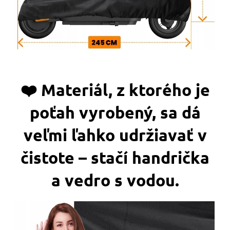
❤️‍ Materiál, z ktorého je
poťah vyrobený, sa dá
veľmi ľahko udržiavať v
čistote – stačí handrička
a vedro s vodou.