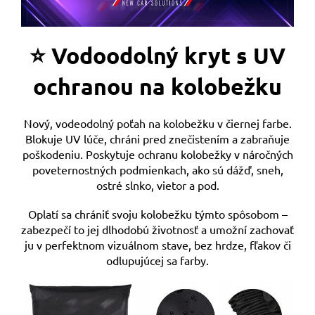
⭐ Vodoodolný kryt s UV
ochranou na kolobežku
Nový, vodeodolný poťah na kolobežku v čiernej farbe.
Blokuje UV lúče, chráni pred znečistením a zabraňuje
poškodeniu. Poskytuje ochranu kolobežky v náročných
poveternostných podmienkach, ako sú dážď, sneh,
ostré slnko, vietor a pod.
Oplatí sa chrániť svoju kolobežku týmto spôsobom –
zabezpečí to jej dlhodobú životnosť a umožní zachovať
ju v perfektnom vizuálnom stave, bez hrdze, fľakov či
odlupujúcej sa farby.