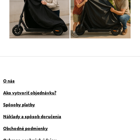
Z
á
p
ä
O nás
t
i
Ako vytvoriť objednávku?
e
Spôsoby platby
Náklady a spôsob doručenia
Obchodné podmienky