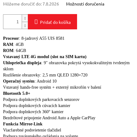
Môžeme doručiť do:
7.8.2026
Možnosti doručenia
Pridať do košíka
Procesor
: 8-jadrový A55 UIS 8581
RAM
: 4GB
ROM
: 64GB
Vstavaný LTE 4G modul (slot na SIM kartu)
Uhlopriečka displeja
: 9" obrazovka pokrytá vysokokvalitným tvrdeným
sklom
Rozlíšenie obrazovky: 2,5 mm QLED 1280×720
Operačný systém
: Android 10
Vstavaný hands-free systém + externý mikrofón v balení
Bluetooth 5.0+
Podpora doplnkových parkovacích senzorov
Podpora doplnkových cúvacích kamier
Podpora doplnkových 360° kamier
Bezdrôtové pripojenie Android Auto a Apple CarPlay
Funkcia Mirror-Link
Viacfarebné podsvietenie tlačidiel
Podpora továrenského ovládania na volante