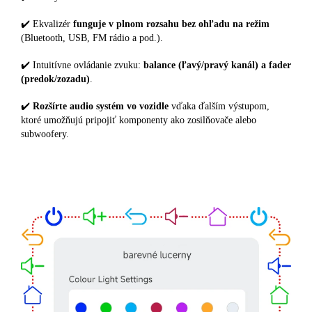
✔️ Ekvalizér
funguje v plnom rozsahu bez ohľadu na režim
(Bluetooth, USB, FM rádio a pod.).
✔️ Intuitívne ovládanie zvuku:
balance (ľavý/pravý kanál) a fader
(predok/zozadu)
.
✔️
Rozšírte audio systém vo vozidle
vďaka ďalším výstupom,
ktoré umožňujú pripojiť komponenty ako zosilňovače alebo
subwoofery.