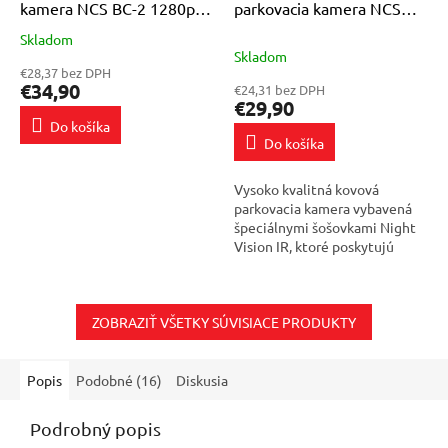
kamera NCS BC-2 1280p
parkovacia kamera NCS
AHD/NTSC 170° FISHEYE
BC-1 1280p AHD / NTSC
Skladom
Priemerné
REVERSE CAMERA
Fisheye Night Vision
Skladom
hodnotenie
€28,37 bez DPH
produktu
€34,90
€24,31 bez DPH
je
€29,90
5,0
Do košíka
z
Do košíka
5
hviezdičiek.
Vysoko kvalitná kovová
parkovacia kamera vybavená
špeciálnymi šošovkami Night
Vision IR, ktoré poskytujú
veľmi dobrú viditeľnosť nielen
cez deň, ale aj v noci.
Kompaktná...
ZOBRAZIŤ VŠETKY SÚVISIACE PRODUKTY
Popis
Podobné (16)
Diskusia
Podrobný popis