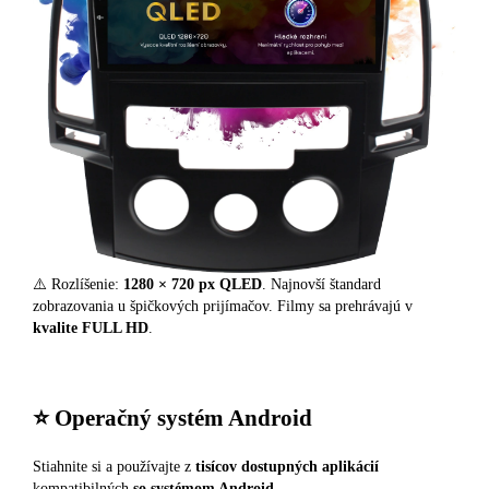
⚠️ Rozlíšenie:
1280 × 720 px QLED
. Najnovší štandard
zobrazovania u špičkových prijímačov. Filmy sa prehrávajú v
kvalite FULL HD
.
⭐️ Operačný systém Android
Stiahnite si a používajte z
tisícov dostupných aplikácií
kompatibilných
so systémom Android
.