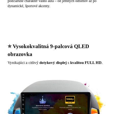
podčiarkne charakter vášho auta – od jemných odtieňov až po
dynamické, športové akcenty.
⭐️ Vysokokvalitná 9-palcová QLED
obrazovka
Vynikajúci a citlivý
dotykový displej
s
kvalitou FULL HD
.