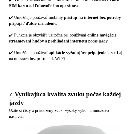
SIM kartu od ľubovoľného operátora.
✔️ Umožňuje používať mobilný
prístup na internet bez potreby
pripájať ďalšie zariadenie.
✔️ Funkcia je obzvlášť užitočná pri používaní
online navigácie
,
streamovaní hudby
a
prehliadaní internetu
počas jazdy.
✔️ Umožňuje používať
aplikácie vyžadujúce pripojenie k sieti
aj
na miestach bez prístupu k Wi-Fi.
⭐️
Vynikajúca kvalita zvuku počas každej
jazdy
Užite si čistý a prirodzený zvuk, vysoký výkon a množstvo
nastavení.