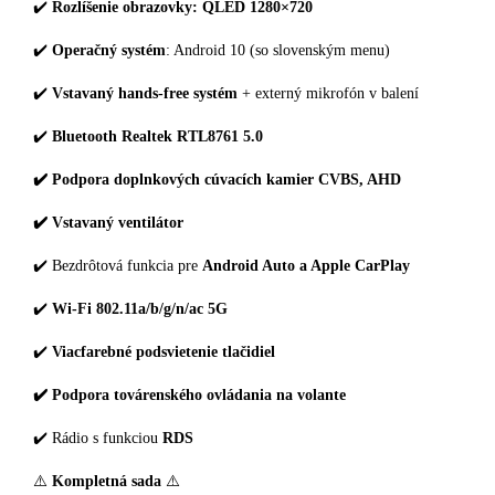
✔️
Rozlíšenie obrazovky: QLED 1280×720
✔️
Operačný systém
: Android 10 (so slovenským menu)
✔️
Vstavaný hands-free systém
+ externý mikrofón v balení
✔️
Bluetooth Realtek RTL8761 5.0
✔️ Podpora doplnkových cúvacích kamier CVBS, AHD
✔️ Vstavaný ventilátor
✔️ Bezdrôtová funkcia pre
Android Auto a Apple CarPlay
✔️
Wi-Fi 802.11a/b/g/n/ac 5G
✔️
Viacfarebné podsvietenie tlačidiel
✔️ Podpora továrenského ovládania na volante
✔️ Rádio s funkciou
RDS
⚠️
Kompletná sada
⚠️