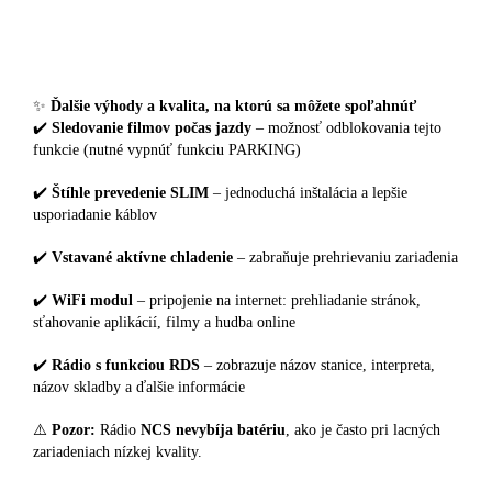
✨
Ďalšie výhody a kvalita, na ktorú sa môžete spoľahnúť
✔️
Sledovanie filmov počas jazdy
– možnosť odblokovania tejto
funkcie (nutné vypnúť funkciu PARKING)
✔️
Štíhle prevedenie SLIM
– jednoduchá inštalácia a lepšie
usporiadanie káblov
✔️
Vstavané aktívne chladenie
– zabraňuje prehrievaniu zariadenia
✔️
WiFi modul
– pripojenie na internet: prehliadanie stránok,
sťahovanie aplikácií, filmy a hudba online
✔️
Rádio s funkciou RDS
– zobrazuje názov stanice, interpreta,
názov skladby a ďalšie informácie
⚠️
Pozor:
Rádio
NCS nevybíja batériu
, ako je často pri lacných
zariadeniach nízkej kvality.