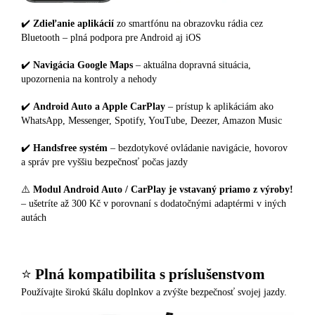
✔️
Zdieľanie aplikácií
zo smartfónu na obrazovku rádia cez
Bluetooth – plná podpora pre Android aj iOS
✔️
Navigácia Google Maps
– aktuálna dopravná situácia,
upozornenia na kontroly a nehody
✔️
Android Auto a Apple CarPlay
– prístup k aplikáciám ako
WhatsApp, Messenger, Spotify, YouTube, Deezer, Amazon Music
✔️
Handsfree systém
– bezdotykové ovládanie navigácie, hovorov
a správ pre vyššiu bezpečnosť počas jazdy
⚠️
Modul Android Auto / CarPlay je vstavaný priamo z výroby!
– ušetríte až 300 Kč v porovnaní s dodatočnými adaptérmi v iných
autách
⭐️
Plná kompatibilita s príslušenstvom
Používajte širokú škálu doplnkov a zvýšte bezpečnosť svojej jazdy.