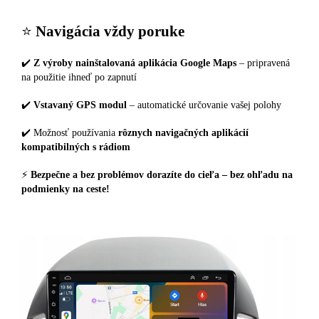
⭐️
Navigácia vždy poruke
✔️
Z výroby nainštalovaná aplikácia Google Maps
– pripravená
na použitie ihneď po zapnutí
✔️
Vstavaný GPS modul
– automatické určovanie vašej polohy
✔️ Možnosť používania
rôznych navigačných aplikácií
kompatibilných s rádiom
⚡
Bezpečne a bez problémov dorazíte do cieľa – bez ohľadu na
podmienky na ceste!