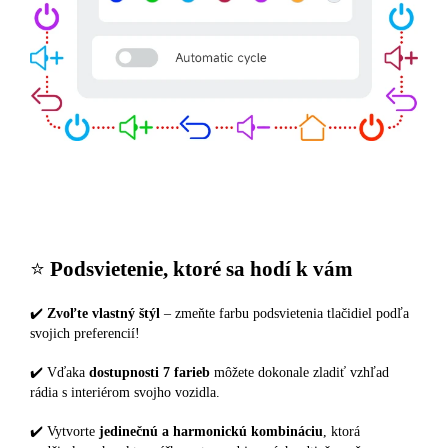
⭐️
Podsvietenie, ktoré sa hodí k vám
✔️
Zvoľte vlastný štýl
– zmeňte farbu podsvietenia tlačidiel podľa
svojich preferencií!
✔️ Vďaka
dostupnosti 7 farieb
môžete dokonale zladiť vzhľad
rádia s interiérom svojho vozidla.
✔️ Vytvorte
jedinečnú a harmonickú kombináciu
, ktorá