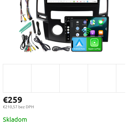
€259
€210,57 bez DPH
Jednotková
Skladom
cena: