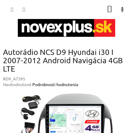
Prejsť
NÁKU
na
obsah
KOŠÍK
Autorádio NCS D9 Hyundai i30 I
2007-2012 Android Navigácia 4GB
LTE
RD9_A7395
Priemerné
Neohodnotené
Podrobnosti hodnotenia
hodnotenie
produktu
je
0,0
z
5
hviezdičiek.