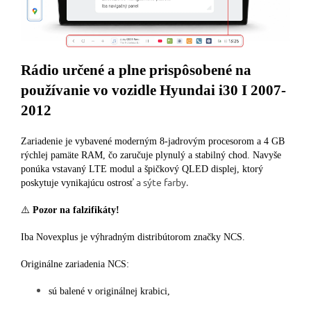
Rádio určené a plne prispôsobené na
používanie vo vozidle Hyundai i30 I 2007-
2012
Zariadenie je vybavené moderným 8-jadrovým procesorom a 4 GB
rýchlej pamäte RAM, čo zaručuje plynulý a stabilný chod. Navyše
ponúka vstavaný LTE modul a špičkový QLED displej, ktorý
a sýte farby.
poskytuje vynikajúcu ostrosť
⚠️
Pozor na falzifikáty!
Iba Novexplus je výhradným distribútorom značky NCS.
Originálne zariadenia NCS:
sú balené v originálnej krabici,