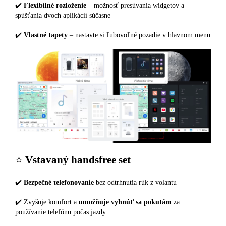
✔️
Flexibilné rozloženie
– možnosť presúvania widgetov a
spúšťania dvoch aplikácií súčasne
✔️
Vlastné tapety
– nastavte si ľubovoľné pozadie v hlavnom menu
⭐️
Vstavaný handsfree set
✔️
Bezpečné telefonovanie
bez odtrhnutia rúk z volantu
✔️ Zvyšuje komfort a
umožňuje vyhnúť sa pokutám
za
používanie telefónu počas jazdy