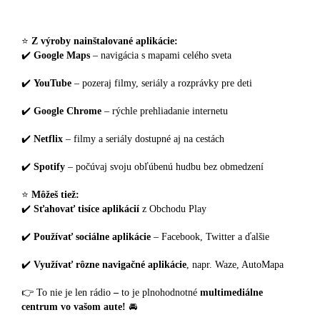
⭐
Z výroby nainštalované aplikácie:
✔️
Google Maps
– navigácia s mapami celého sveta
✔️
YouTube
– pozeraj filmy, seriály a rozprávky pre deti
✔️
Google Chrome
– rýchle prehliadanie internetu
✔️
Netflix
– filmy a seriály dostupné aj na cestách
✔️
Spotify
– počúvaj svoju obľúbenú hudbu bez obmedzení
⭐
Môžeš tiež:
✔️
Sťahovať tisíce aplikácií
z Obchodu Play
✔️
Používať sociálne aplikácie
– Facebook, Twitter a ďalšie
✔️
Využívať rôzne navigačné aplikácie
, napr. Waze, AutoMapa
👉 To nie je len rádio
–
to je plnohodnotné
multimediálne
centrum vo vašom aute!
🚘