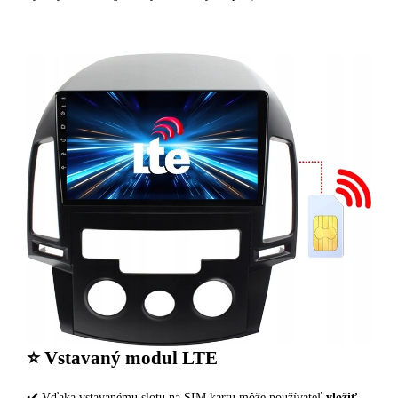
⭐️ Vstavaný modul LTE
✔️ Vďaka vstavanému slotu na SIM kartu môže používateľ
vložiť