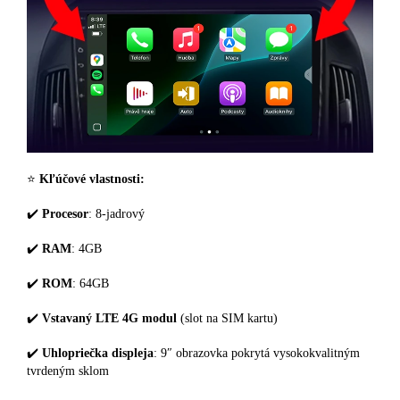
⭐️
Kľúčové vlastnosti:
✔️
Procesor
: 8-jadrový
✔️
RAM
: 4GB
✔️
ROM
: 64GB
✔️
Vstavaný LTE 4G modul
(slot na SIM kartu)
✔️
Uhlopriečka displeja
: 9″ obrazovka pokrytá vysokokvalitným
tvrdeným sklom