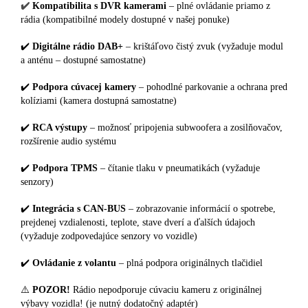
✔️
Kompatibilita s DVR kamerami
– plné ovládanie priamo z
rádia (kompatibilné modely dostupné v našej ponuke)
✔️
Digitálne rádio DAB+
– krištáľovo čistý zvuk (vyžaduje modul
a anténu – dostupné samostatne)
✔️
Podpora cúvacej kamery
– pohodlné parkovanie a ochrana pred
kolíziami (kamera dostupná samostatne)
✔️
RCA výstupy
– možnosť pripojenia subwoofera a zosilňovačov,
rozšírenie audio systému
✔️
Podpora TPMS
– čítanie tlaku v pneumatikách (vyžaduje
senzory)
✔️
Integrácia s CAN-BUS
– zobrazovanie informácií o spotrebe,
prejdenej vzdialenosti, teplote, stave dverí a ďalších údajoch
(vyžaduje zodpovedajúce senzory vo vozidle)
✔️
Ovládanie z volantu
– plná podpora originálnych tlačidiel
⚠️
POZOR!
Rádio nepodporuje cúvaciu kameru z originálnej
výbavy vozidla! (je nutný dodatočný adaptér)