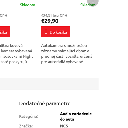
produkt
Skladom
Skladom
ight Vision
Priemerné
e
hodnotenie
 DPH
€24,31 bez DPH
produktu
€29,90
je
4,0
šíka
Do košíka
z
5
k.
hviezdičiek.
litná kovová
Autokamera s možnosťou
a kamera vybavená
záznamu snímajúci obraz v
mi šošovkami Night
prednej časti vozidla, určená
 ktoré poskytujú
pre autorádiá vybavené
ú viditeľnosť
farebným displejom a
deň, ale aj v noci.
systémom Android.
...
Zariadenie umožňuje
zhotovovať...
Dodatočné parametre
Audio zariadenie
Kategória
:
do auta
Značka
:
NCS