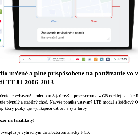
io určené a plne prispôsobené na používanie vo v
di TT 8J 2006-2013
adenie je vybavené moderným 8-jadrovým procesorom a 4 GB rýchlej pamäte
čuje plynulý a stabilný chod. Navyše ponúka vstavaný LTE modul a špičkový
ej, ktorý poskytuje vynikajúcu ostrosť a sýte farby.
zor na falzifikáty!
Novexplus je výhradným distribútorom značky NCS.