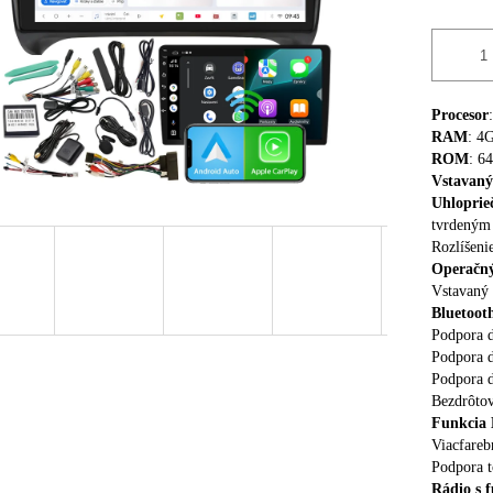
Procesor
RAM
: 4
ROM
: 6
Vstavaný
Uhloprieč
tvrdeným
Rozlíšen
Operačný
Vstavaný 
Bluetoot
Podpora d
Podpora 
Podpora 
Bezdrôtov
Funkcia 
Viacfarebn
Podpora t
Rádio s 