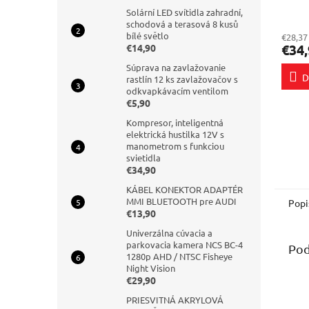
Solární LED svítidla zahradní,
Priem
REVE
schodová a terasová 8 kusů
hodno
bílé světlo
€28,37
produ
€34,
€14,90
je
5,0
Súprava na zavlažovanie
D
z
rastlín 12 ks zavlažovačov s
odkvapkávacím ventilom
5
€5,90
hviezd
Kompresor, inteligentná
elektrická hustilka 12V s
manometrom s funkciou
svietidla
€34,90
KÁBEL KONEKTOR ADAPTÉR
MMI BLUETOOTH pre AUDI
Popi
€13,90
Univerzálna cúvacia a
parkovacia kamera NCS BC-4
Pod
1280p AHD / NTSC Fisheye
Night Vision
€29,90
PRIESVITNÁ AKRYLOVÁ