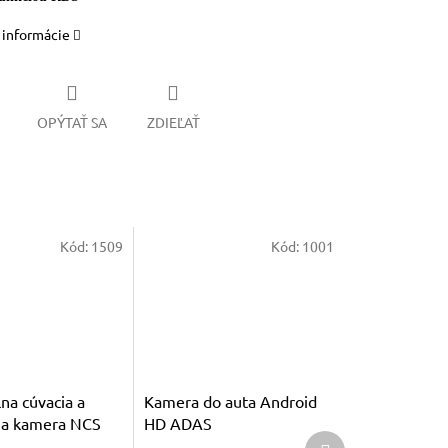
 informácie
OPÝTAŤ SA
ZDIEĽAŤ
Kód:
1509
Kód:
1001
na cúvacia a
Kamera do auta Android
ia kamera NCS
HD ADAS
Ďalší
0p AHD / NTSC