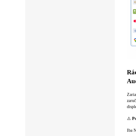
Rád
Au
Zari
zaru
displ
⚠️
Po
Iba 