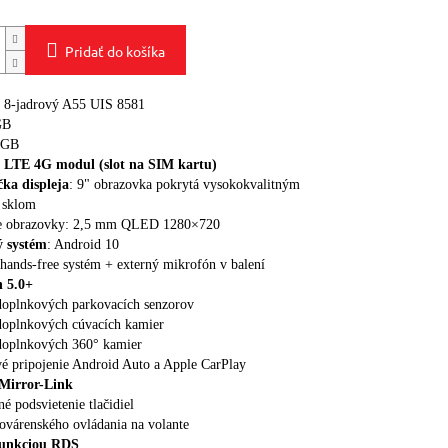
Pridať do košíka
: 8-jadrový A55 UIS 8581
GB
4GB
 LTE 4G modul (slot na SIM kartu)
ka displeja
: 9" obrazovka pokrytá vysokokvalitným
 sklom
ie obrazovky: 2,5 mm QLED 1280×720
 systém
: Android 10
hands-free systém + externý mikrofón v balení
h 5.0+
oplnkových parkovacích senzorov
doplnkových cúvacích kamier
doplnkových 360° kamier
é pripojenie Android Auto a Apple CarPlay
Mirror-Link
é podsvietenie tlačidiel
ovárenského ovládania na volante
funkciou RDS