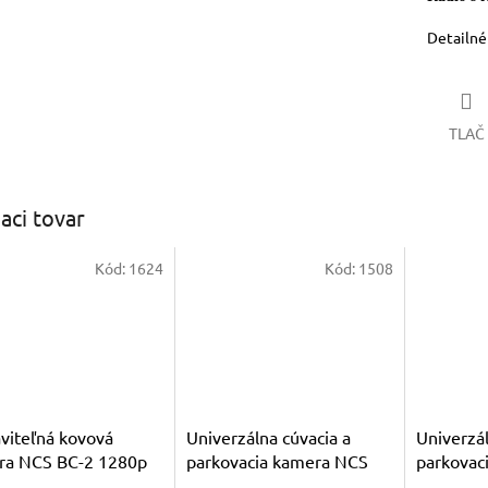
Detailné
TLAČ
iaci tovar
Kód:
1624
Kód:
1508
viteľná kovová
Univerzálna cúvacia a
Univerzál
ra NCS BC-2 1280p
parkovacia kamera NCS
parkovac
NTSC 170° FISHEYE
BC-1 1280p AHD / NTSC
BC-4 128