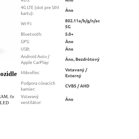
4G LTE (slot pre SIM
Áno
kartu)
:
802.11a/b/g/n/ac
Wi-Fi
:
5G
Bluetooth
:
5.0+
GPS
:
Áno
USB
:
Áno
Android Auto /
Áno, Bezdrôtový
Apple CarPlay
:
Vstavaný /
Mikrofón
:
ozidle
Externý
Podpora cúvacích
CVBS / AHD
kamier
:
Vstavaný
 RAM, čo
Áno
ventilátor
:
 QLED