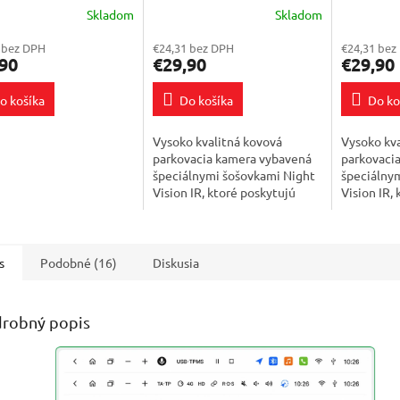
Skladom
Skladom
erné
RSE CAMERA
Fisheye Night Vision
Priemerné
Fisheye N
tenie
hodnoteni
 bez DPH
€24,31 bez DPH
€24,31 bez
ktu
produktu
90
€29,90
€29,90
je
4,5
o košíka
Do košíka
Do ko
z
5
ičiek.
hviezdičie
Vysoko kvalitná kovová
Vysoko kva
parkovacia kamera vybavená
parkovaci
špeciálnymi šošovkami Night
špeciálny
Vision IR, ktoré poskytujú
Vision IR,
veľmi dobrú viditeľnosť
veľmi dobr
nielen cez deň, ale aj v noci.
nielen cez 
Kompaktná...
Kompaktná
s
Podobné (16)
Diskusia
robný popis