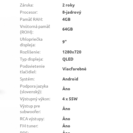
Záruka
:
2 roky
Procesor
:
8-jadrový
Pamäť RAM
:
4GB
Vnútorná pamäť
64GB
(ROM)
:
Uhlopriečka
9"
displeja
:
Rozlíšenie
:
1280x720
Typ displeja
:
QLED
Podsvietenie
Viacfarebné
tlačidiel
:
Systém
:
Android
Podpora jazyka
Áno
(slovenský)
:
Výstupný výkon
:
4 x 55W
Výstup pre
Áno
subwoofer
:
RCA výstupy
:
Áno
FM tuner
:
Áno
RDS
:
Áno