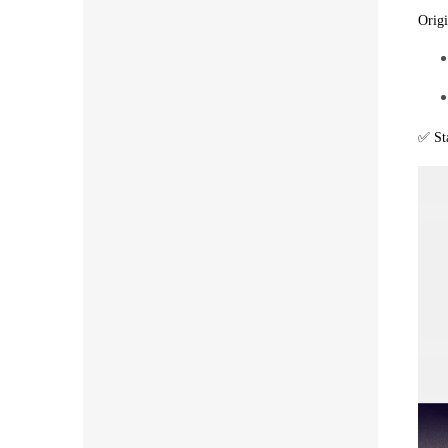
Origi
✅ Sta