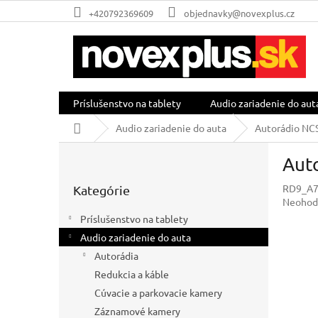
Prejsť
+420792369609
objednavky@novexplus.cz
na
obsah
Príslušenstvo na tablety
Audio zariadenie do aut
Domov
Audio zariadenie do auta
Autorádio NCS
B
Aut
o
Preskočiť
č
RD9_A7
Kategórie
kategórie
n
Prieme
Neohod
ý
hodnot
Príslušenstvo na tablety
p
produkt
Audio zariadenie do auta
a
je
0,0
Autorádia
n
z
e
Redukcia a káble
5
l
Cúvacie a parkovacie kamery
hviezdič
Záznamové kamery