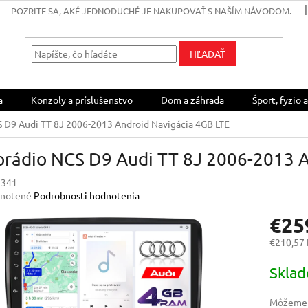
POZRITE SA, AKÉ JEDNODUCHÉ JE NAKUPOVAŤ S NAŠÍM NÁVODOM.
HĽADAŤ
a
Konzoly a príslušenstvo
Dom a záhrada
Šport, fyzio a
 D9 Audi TT 8J 2006-2013 Android Navigácia 4GB LTE
orádio NCS D9 Audi TT 8J 2006-2013 A
341
rné
notené
Podrobnosti hodnotenia
enie
€25
u
€210,57
Jednotk
Skla
cena:
iek.
Môžeme d