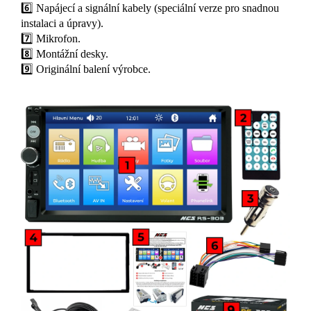
6️⃣ Napájecí a signální kabely (speciální verze pro snadnou
instalaci a úpravy).
7️⃣ Mikrofon.
8️⃣ Montážní desky.
9️⃣ Originální balení výrobce.