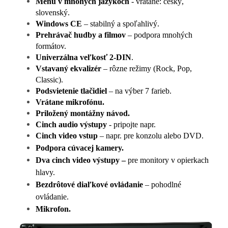
Menu v mnohých jazykoch
- vrátane: český,
slovenský.
Windows CE
– stabilný a spoľahlivý.
Prehrávač hudby a filmov
– podpora mnohých
formátov.
Univerzálna veľkosť 2-DIN
.
Vstavaný ekvalizér
– rôzne režimy (Rock, Pop,
Classic).
Podsvietenie tlačidiel
– na výber 7 farieb.
Vrátane mikrofónu.
Priložený montážny návod.
Cinch audio výstupy
- pripojte napr.
Cinch video vstup
– napr. pre konzolu alebo DVD.
Podpora cúvacej kamery.
Dva cinch video výstupy –
pre monitory v opierkach
hlavy
.
Bezdrôtové diaľkové ovládanie
– pohodlné
ovládanie.
Mikrofon.