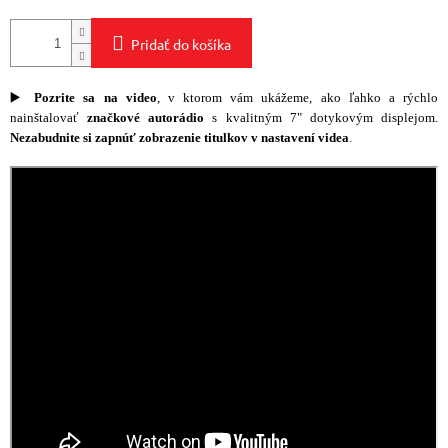
Pridať do košíka
▶️
Pozrite sa na video
, v ktorom vám ukážeme, ako ľahko a rýchlo
nainštalovať
značkové autorádio
s kvalitným 7" dotykovým displejom.
Nezabudnite si zapnúť zobrazenie titulkov v nastavení videa
.