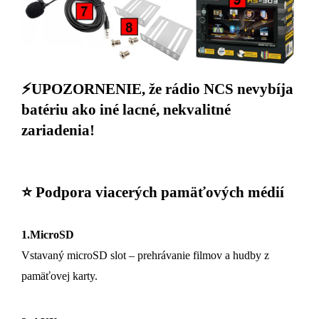
⚡UPOZORNENIE, že rádio NCS nevybíja
batériu ako iné lacné, nekvalitné
zariadenia!
⭐ Podpora viacerých pamäťových médií
1.MicroSD
Vstavaný microSD slot – prehrávanie filmov a hudby z
pamäťovej karty.