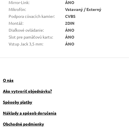
Mirror-Link
:
ÁNO
Mikrofón
:
Vstavaný / Externý
Podpora cúvacích kamier
:
CVBS
Montáž
:
2DIN
Diaľkové ovládanie
:
ÁNO
Slot pre pamäťovú kartu
:
ÁNO
Vstup Jack 3,5 mm
:
ÁNO
Z
á
p
ä
O nás
t
i
Ako vytvoriť objednávku?
e
Spôsoby platby
Náklady a spôsob doručenia
Obchodné podmienky