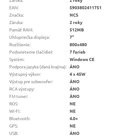
Záruka
:
2 roky
EAN
:
5903802411751
Značka
:
NCS
Záruka
:
2 roky
Pamäť RAM
:
512MB
Uhlopriečka displeja
:
7"
Rozlíšenie
:
800x480
Podsvietenie tlačidiel
:
7 farieb
Systém
:
Windows CE
Podpora jazyka (daná krajina)
:
ÁNO
Výstupný výkon
:
4 x 45W
Výstup pre subwoofer
:
ÁNO
RCA výstupy
:
ÁNO
FM tuner
:
ÁNO
RDS
:
NE
Wi-Fi
:
NE
Bluetooth
:
4.0+
GPS
:
NE
USB
:
ÁNO