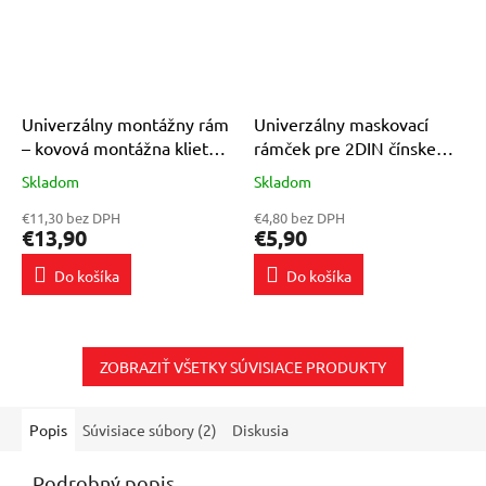
Univerzálny montážny rám
Univerzálny maskovací
– kovová montážna klietka
rámček pre 2DIN čínske
2DIN pre autorádio
autorádio
Skladom
Skladom
Priemerné
Priemerné
hodnotenie
hodnotenie
€11,30 bez DPH
€4,80 bez DPH
produktu
produktu
€13,90
€5,90
je
je
4,0
4,5
Do košíka
Do košíka
z
z
5
5
hviezdičiek.
hviezdičiek.
ZOBRAZIŤ VŠETKY SÚVISIACE PRODUKTY
Popis
Súvisiace súbory (2)
Diskusia
Podrobný popis