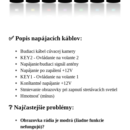
✅ Popis napájacích káblov:
Budiaci kábel cúvacej kamery
KEY2 - Ovládanie na volante 2
Napájanie/budiaci signál antény
Napájanie po zapálení +12V
KEY1 - Ovládanie na volante 1
Konštantné napájanie +12V
Stmievanie obrazovky pri zapnutí stretávacích svetiel
Hmotnosť (mínus)
❔ Najčastejšie problémy:
Obrazovka rádia je modrá (žiadne funkcie
nefungujú)?