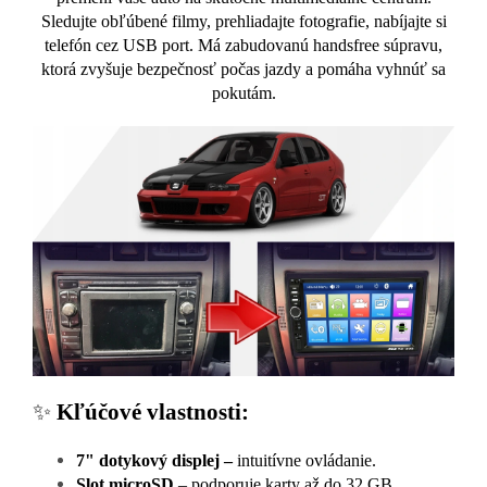
Sledujte obľúbené filmy, prehliadajte fotografie, nabíjajte si
telefón cez USB port. Má zabudovanú handsfree súpravu,
ktorá zvyšuje bezpečnosť počas jazdy a pomáha vyhnúť sa
pokutám.
✨
Kľúčové vlastnosti:
7" dotykový displej –
intuitívne ovládanie.
Slot microSD
– podporuje karty až do 32 GB.