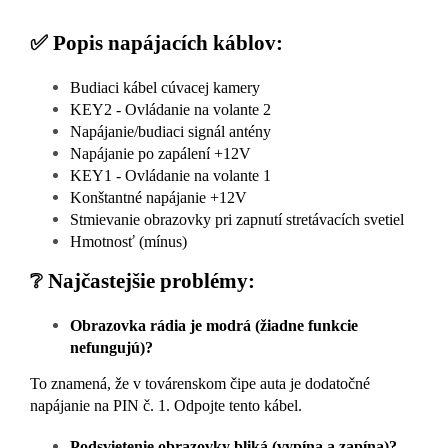
✅ Popis napájacích káblov:
Budiaci kábel cúvacej kamery
KEY2 - Ovládanie na volante 2
Napájanie/budiaci signál antény
Napájanie po zapálení +12V
KEY1 - Ovládanie na volante 1
Konštantné napájanie +12V
Stmievanie obrazovky pri zapnutí stretávacích svetiel
Hmotnosť (mínus)
❔ Najčastejšie problémy:
Obrazovka rádia je modrá (žiadne funkcie
nefungujú)?
To znamená, že v továrenskom čipe auta je dodatočné
napájanie na PIN č. 1. Odpojte tento kábel.
Podsvietenie obrazovky bliká (vypína a zapína)?