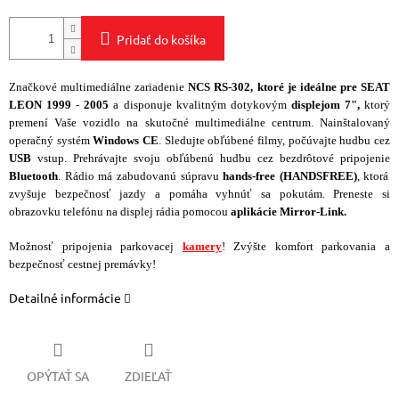
Pridať do košíka
Značkové multimediálne zariadenie
NCS RS-302, ktoré je ideálne pre SEAT
LEON 1999 - 2005
a disponuje kvalitným dotykovým
displejom 7",
ktorý
premení Vaše vozidlo na skutočné multimediálne centrum. Nainštalovaný
operačný systém
Windows CE
. Sledujte obľúbené filmy, počúvajte hudbu cez
USB
vstup. Prehrávajte svoju obľúbenú hudbu cez bezdrôtové pripojenie
Bluetooth
. Rádio má zabudovanú súpravu
hands-free
(HANDSFREE)
, ktorá
zvyšuje bezpečnosť jazdy a pomáha vyhnúť sa pokutám. Preneste si
obrazovku telefónu na displej rádia pomocou
aplikácie Mirror-Link.
Možnosť pripojenia parkovacej
kamery
! Zvýšte komfort parkovania a
bezpečnosť cestnej premávky!
Detailné informácie
OPÝTAŤ SA
ZDIEĽAŤ