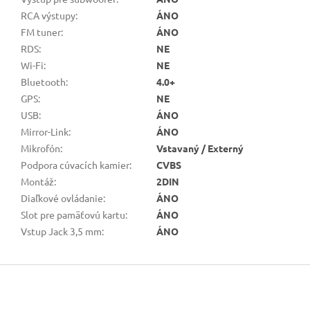
RCA výstupy
:
ÁNO
FM tuner
:
ÁNO
RDS
:
NE
Wi-Fi
:
NE
Bluetooth
:
4.0+
GPS
:
NE
USB
:
ÁNO
Mirror-Link
:
ÁNO
Mikrofón
:
Vstavaný / Externý
Podpora cúvacích kamier
:
CVBS
Montáž
:
2DIN
Diaľkové ovládanie
:
ÁNO
Slot pre pamäťovú kartu
:
ÁNO
Vstup Jack 3,5 mm
:
ÁNO
Z
á
p