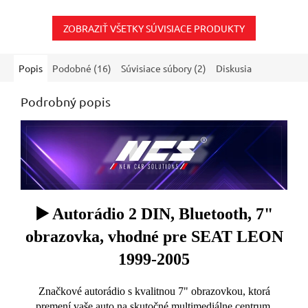
hviezdičiek.
hviezdičiek.
ZOBRAZIŤ VŠETKY SÚVISIACE PRODUKTY
Popis
Podobné (16)
Súvisiace súbory (2)
Diskusia
Podrobný popis
▶️ Autorádio 2 DIN, Bluetooth, 7"
obrazovka, vhodné pre SEAT LEON
1999-2005
Značkové autorádio s kvalitnou 7" obrazovkou, ktorá
premení vaše auto na skutočné multimediálne centrum.