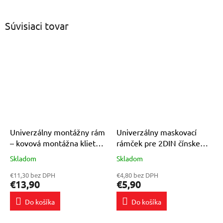
Súvisiaci tovar
Univerzálny montážny rám
Univerzálny maskovací
– kovová montážna klietka
rámček pre 2DIN čínske
2DIN pre autorádio
autorádio
Skladom
Skladom
Priemerné
Priemerné
hodnotenie
hodnotenie
€11,30 bez DPH
€4,80 bez DPH
produktu
produktu
€13,90
€5,90
je
je
4,0
4,5
Do košíka
Do košíka
z
z
5
5