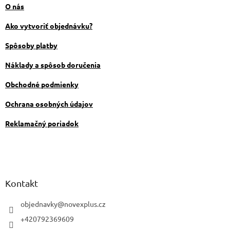
ä
O nás
t
i
Ako vytvoriť objednávku?
e
Spôsoby platby
Náklady a spôsob doručenia
Obchodné podmienky
Ochrana osobných údajov
Reklamačný poriadok
Kontakt
objednavky
@
novexplus.cz
+420792369609