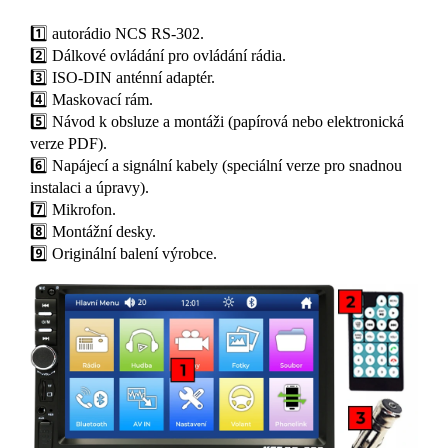
1️⃣ autorádio NCS RS-302.
2️⃣ Dálkové ovládání pro ovládání rádia.
3️⃣ ISO-DIN anténní adaptér.
4️⃣ Maskovací rám.
5️⃣ Návod k obsluze a montáži (papírová nebo elektronická
verze PDF).
6️⃣ Napájecí a signální kabely (speciální verze pro snadnou
instalaci a úpravy).
7️⃣ Mikrofon.
8️⃣ Montážní desky.
9️⃣ Originální balení výrobce.