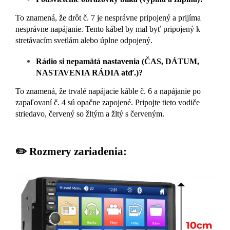
To znamená, že drôt č. 7 je nesprávne pripojený a prijíma
nesprávne napájanie. Tento kábel by mal byť pripojený k
stretávacím svetlám alebo úplne odpojený.
Rádio si nepamätá nastavenia (ČAS, DÁTUM,
NASTAVENIA RÁDIA atď.)?
To znamená, že trvalé napájacie káble č. 6 a napájanie po
zapaľovaní č. 4 sú opačne zapojené. Pripojte tieto vodiče
striedavo, červený so žltým a žltý s červeným.
✏️ Rozmery zariadenia: