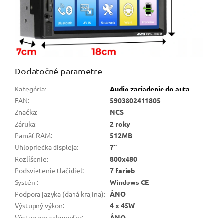
Dodatočné parametre
Kategória
:
Audio zariadenie do auta
EAN
:
5903802411805
Značka
:
NCS
Záruka
:
2 roky
Pamäť RAM
:
512MB
Uhlopriečka displeja
:
7"
Rozlíšenie
:
800x480
Podsvietenie tlačidiel
:
7 farieb
Systém
:
Windows CE
Podpora jazyka (daná krajina)
:
ÁNO
Výstupný výkon
:
4 x 45W
Výstup pre subwoofer
:
ÁNO