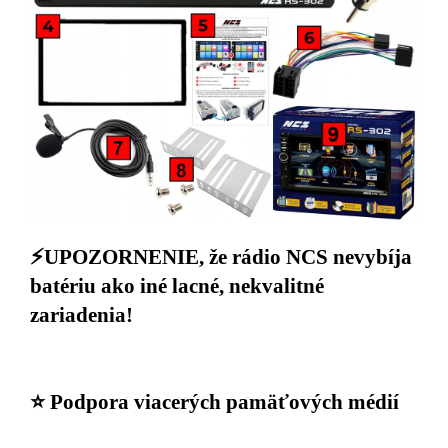
⚡UPOZORNENIE, že rádio NCS nevybíja
batériu ako iné lacné, nekvalitné
zariadenia!
⭐ Podpora viacerých pamäťových médií