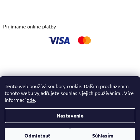
Prijímame online platby
Tento web používá soubory cookie. Dalším procházením
tohoto webu vyjadřujete souhlas s jejich používáním.. Více
informací
zde
.
Nastavenie
Vytvoril Shoptet
Odmietnuť
Súhlasím
Copyright 2026
novexplus.sk
. Všetky práva vyhradené.